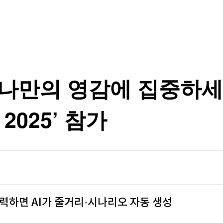
TV홈
무료방송
전체뉴스
자"
증권
파트너스
경제
종목핫라인
추천 상
산업
자"
경제
오늘의 
정치
생활경제
수익후기
국제
기업·CEO
이벤트
칼럼·연재
, 나만의 영감에 집중하세
특집방송
전체 프로그램
 2025’ 참가
채널/편성
지역별채널
)
편성표
입력하면 AI가 줄거리·시나리오 자동 생성