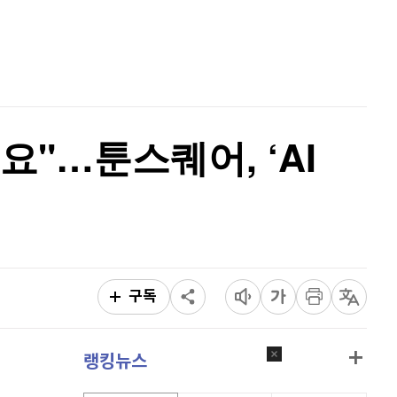
퀀텀
919
(
-0.11%
)
홈
AI추천
이더리움 클래식
9,200
(
1.1%
)
품
마켓이슈
특징주
이벤트
비트코인
91,659,000
(
-0.19%
)
요"…툰스퀘어, ‘AI
구독
랭킹뉴스