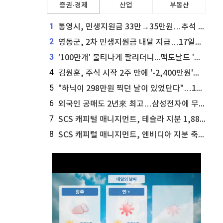
증권·경제
산업
부동산
1
통영시, 민생지원금 33만→35만원…추석 전 푼다
2
영동군, 2차 민생지원금 내달 지급…17일부터 신청 접수
3
'100만개' 불티나게 팔리더니...맥도날드 '충주찰옥수수버거' 돌연 판매 종료
4
김원훈, 주식 시작 2주 만에 '-2,400만원'…"차 한 대 값 날렸다"
5
"하닉이 298만원 찍던 날이 있었단다"…100만 클릭 '전래동화' 정체
6
외국인 공매도 2년來 최고…삼성전자에 무슨일이 [B급기자의 B급리포트]
7
SCS 캐피털 매니지먼트, 테슬라 지분 1,889주 추가 매수
8
SCS 캐피털 매니지먼트, 엔비디아 지분 축소...8,590주 매도