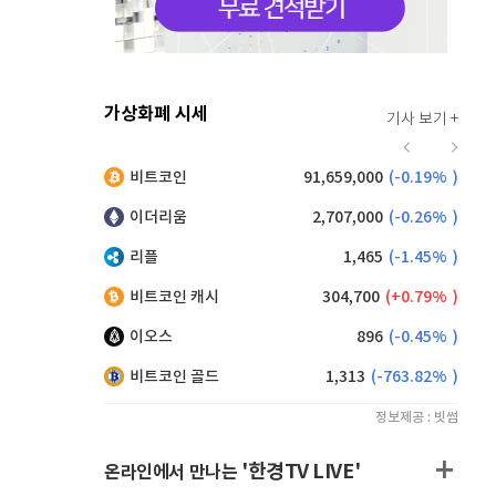
가상화폐 시세
기사 보기 +
919
(
-0.11%
)
비트코인
91,659,000
(
-0.19%
)
,200
(
1.10%
)
이더리움
2,707,000
(
-0.26%
)
리플
1,465
(
-1.45%
)
비트코인 캐시
304,700
(
0.79%
)
이오스
896
(
-0.45%
)
비트코인 골드
1,313
(
-763.82%
)
정보제공 : 빗썸
'한경TV LIVE'
온라인에서 만나는