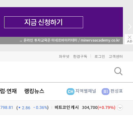
→ 온라인 투자교육은 미네르바아카데미 / minervaacademy.co.kr
비트코인
91,659,000
(
-0.19%
)
와우넷
한경구독
로그인
고객센터
이더리움
2,707,000
(
-0.26%
)
리플
1,465
(
-1.45%
)
럼·연재
랭킹뉴스
지역별채널
편성표
비트코인 캐시
304,700
(
0.79%
)
798.81
0.36%
)
이오스
896
(
-0.45%
)
(
2.86
비트코인 골드
1,313
(
-763.82%
)
넷
주식창