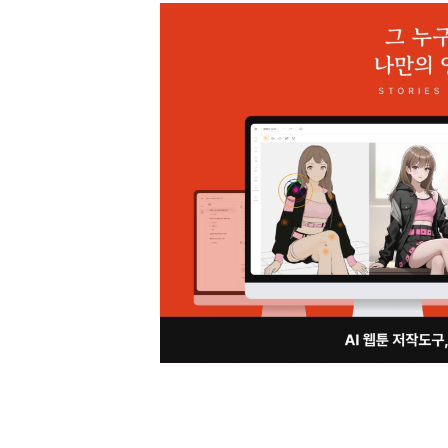
[할인50%] 한·미 투자 올인원 클래스
해외증시