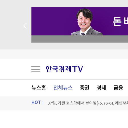
 애널리스트 업종 분석
세우타 사태 후폭풍…"모로코 월드컵 주최국서 빼
'KFC 청혼' 남아공 커플, 아우디·코카콜라 '축하
에이치시티 자회사 H&H Bio, 휴믹 흡수합병
뉴스홈
전체뉴스
증권
경제
금융
HOT
[포토+] 박정민, '멋짐 가득한 모습~'
"나야, '흑백요리사' 시즌3"
ON AIR
뉴스
[온에어] 크립토랩스