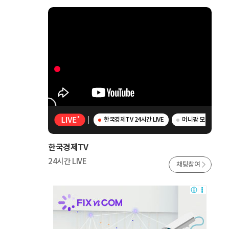
한국경제TV 24시간 LIVE
머니팜 모닝라이브 
한국경제TV
24시간 LIVE
채팅참여