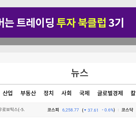
자"
뉴스
' 7년 후…행복한 근황
산업
부동산
정치
사회
국제
글로벌경제
칼
07일, 기관 코스닥에서 브이엠(-5.76%), 레인보우로보틱스(-5.01%) 등 순매도
코스피
6,258.77
0.6%
)
코스닥
(
37.61
TV프로그램
와우