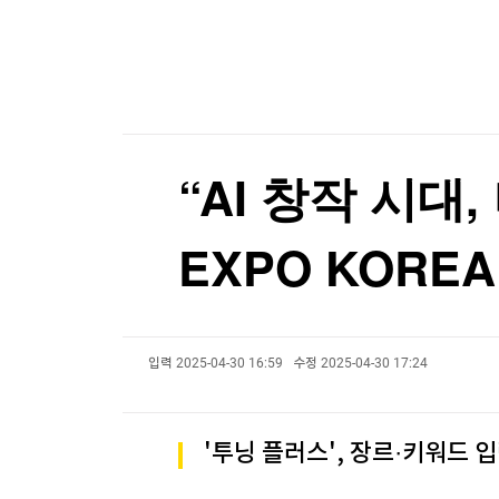
한국경제TV
뉴스홈
세우타 사태 후폭풍…"모로코 월드컵 주최국서 빼
머니팜 모닝라이브
증권
굿모닝 작전
금융
세우타 사태 후폭풍…"모로코 월드컵 주최국서 빼
오늘장 뭐사지?
부동산
[오후5시] 뉴스플러스
사회
온로드 (ON ROAD) 인사이트
글로벌경제
“AI 창작 시대
랭킹뉴스
EXPO KOREA
미네르바아카데미
증권 데이터
입력
2025-04-30 16:59
수정
2025-04-30 17:24
스페셜강의
특징주 뉴스
투자/재테크
매매신호 (랭킹100
부동산/세무
투자분석
'투닝 플러스', 장르·키워드 
산업
국내증시
[모집-3기-] 돈버는 트레이딩 투자 북클럽
환율