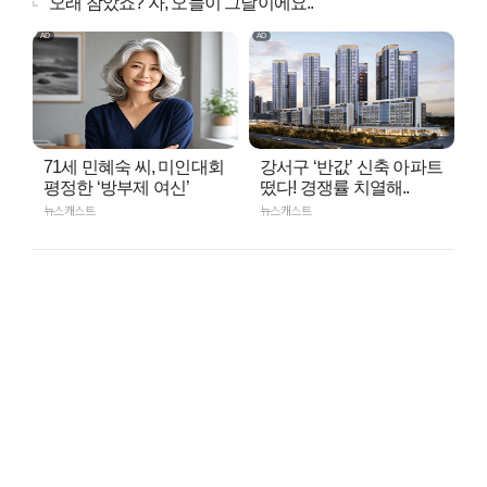
"오래 참았죠? 자, 오늘이 그날이에요.."
71세 민혜숙 씨, 미인대회
강서구 ‘반값’ 신축 아파트
평정한 ‘방부제 여신’
떴다! 경쟁률 치열해..
뉴스캐스트
뉴스캐스트