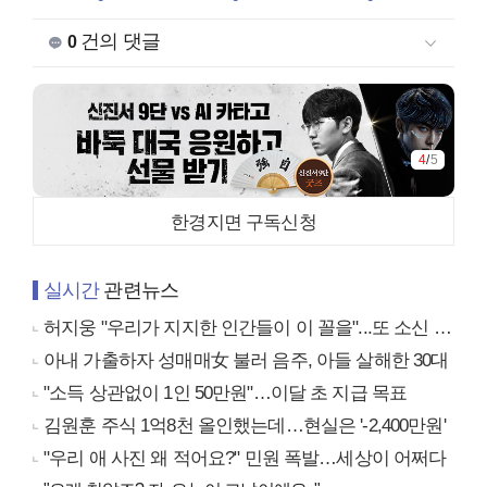
건의 댓글
0
4
/
5
한경지면 구독신청
실시간
관련뉴스
허지웅 "우리가 지지한 인간들이 이 꼴을"...또 소신 발언
아내 가출하자 성매매女 불러 음주, 아들 살해한 30대
"소득 상관없이 1인 50만원"…이달 초 지급 목표
김원훈 주식 1억8천 올인했는데…현실은 '-2,400만원'
"우리 애 사진 왜 적어요?" 민원 폭발…세상이 어쩌다