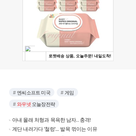
엔씨소프트 미국
게임
와우넷
오늘장전략
아내 몰래 처형과 목욕한 남자.. 충격!
계단 내려가다 '철렁'... 발목 꺾이는 이유