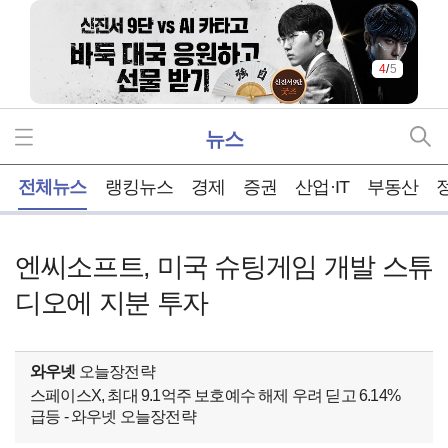
5
/
5
뉴스
홈
전체뉴스
랭킹뉴스
경제
증권
산업·IT
부동산
엔씨소프트, 미국 슈팅게임 개발 스튜
디오에 지분 투자
와우넷
오늘장전략
스페이스X, 최대 9.1억주 보호예수 해제 우려 딛고 6.14%
급등 - 와우넷 오늘장전략