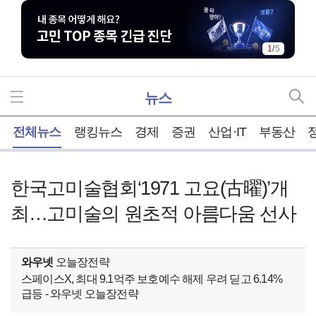
1
/
5
뉴스
홈
전체뉴스
랭킹뉴스
경제
증권
산업·IT
부동산
한국고미술협회‘1971 고요(古曜)’개
최…고미술의 원초적 아름다움 선사
와우넷
오늘장전략
스페이스X, 최대 9.1억주 보호예수 해제 우려 딛고 6.14%
급등 - 와우넷 오늘장전략