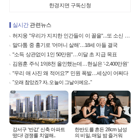
한경지면 구독신청
실시간
관련뉴스
허지웅 "우리가 지지한 인간들이 이 꼴을"...또 소신 발언
말다툼 중 흉기로 '어머니 살해'…18세 아들 결국
"소득 상관없이 1인 50만원"…이달 초 지급 목표
김원훈 주식 1억8천 올인했는데…현실은 '-2,400만원'
"우리 애 사진 왜 적어요?" 민원 폭발…세상이 어쩌다
"오래 참았죠? 자, 오늘이 그날이에요.."
강서구 ‘반값’ 신축 아파트
한반도를 흔든 28cm 남성
떴다! 경쟁률 치열해..
의 비밀, 매일 밤 즐거워