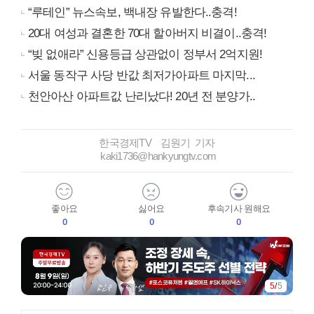
“루테인” 뉴스속보, 백내장 유발한다..충격!
20대 여성과 결혼한 70대 할아버지 비결이..충격!
“빚 없애라” 신용등급 상관없이 정부서 2억지원!
서울 동작구 사당 반값 최저가아파트 마지막...
천안아산 아파트값 난리났다! 20년 전 분양가..
한국경제TV 김원기 기자
kaki1736@hankyungtv.com
좋아요
싫어요
후속기사 원해요
0
0
0
5
/
5