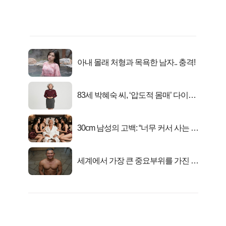
아내 몰래 처형과 목욕한 남자.. 충격!
83세 박혜숙 씨, ‘압도적 몸매’ 다이어
트 신 등극
30cm 남성의 고백: “너무 커서 사는 게
행복해요”
세계에서 가장 큰 중요부위를 가진 남
자의 진실