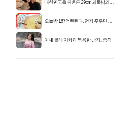
대한민국을 뒤흔든 29cm 괴물남의
진실
오늘밤 187억뿌린다, 먼저 주우면 최
대1억..!
아내 몰래 처형과 목욕한 남자.. 충격!