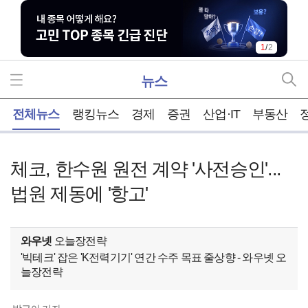
1
/
2
뉴스
홈
전체뉴스
랭킹뉴스
경제
증권
산업·IT
부동산
체코, 한수원 원전 계약 '사전승인'...
법원 제동에 '항고'
와우넷
오늘장전략
'빅테크' 잡은 'K전력기기' 연간 수주 목표 줄상향 - 와우넷 오
늘장전략