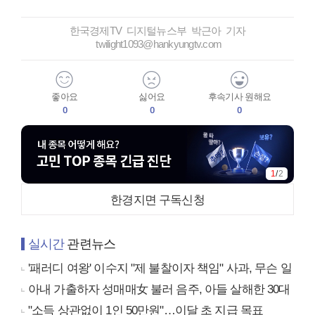
한국경제TV 디지털뉴스부 박근아 기자
twilight1093@hankyungtv.com
좋아요
싫어요
후속기사 원해요
0
0
0
1
/
2
한경지면 구독신청
실시간
관련뉴스
'패러디 여왕' 이수지 "제 불찰이자 책임" 사과, 무슨 일
아내 가출하자 성매매女 불러 음주, 아들 살해한 30대
"소득 상관없이 1인 50만원"…이달 초 지급 목표