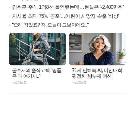
김원훈 주식 1억8천 올인했는데…현실은 '-2,400만원'
치사율 최대 75% '공포'…어린이 사망자 속출 '비상'
"오래 참았죠? 자, 오늘이 그날이에요.."
금수저의 솔직고백 "명품
71세 민혜숙 씨, 미인대회
은 다 여기서.."
평정한 ‘방부제 여신’
뉴스캐스트
뉴스캐스트