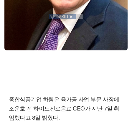
종합식품기업 하림은 육가공 사업 부문 사장에
조운호 전 하이트진로음료 CEO가 지난 7일 취
임했다고 8일 밝혔다.