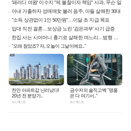
'패러디 여왕' 이수지 "제 불찰이자 책임" 사과, 무슨 일
아내 가출하자 성매매女 불러 음주, 아들 살해한 30대
"소득 상관없이 1인 50만원"…이달 초 지급 목표
입대 직전 결혼…보상금 노린 '검은과부' 사기 급증
한집 사는 시어머니 흉기로 살해한 며느리…범행 동기는
"오래 참았죠? 자, 오늘이 그날이에요.."
천안 아파트값 난리났다!
금수저의 솔직고백 "명품
20년 전 분양가..
은 다 여기서.."
뉴스캐스트
뉴스캐스트