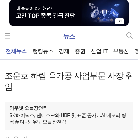
1
/
2
뉴스
홈
전체뉴스
랭킹뉴스
경제
증권
산업·IT
부동산
조운호 하림 육가공 사업부문 사장 취
임
와우넷
오늘장전략
SK하이닉스, 샌디스크와 HBF 첫 표준 공개…AI 메모리 병
목 푼다 - 와우넷 오늘장전략