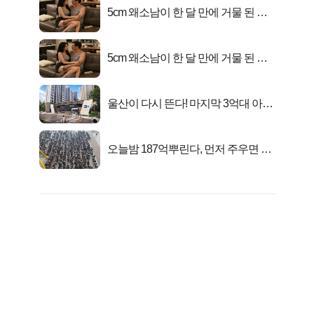
5cm 왜소남이 한 달 만에 거물 된 사
연
5cm 왜소남이 한 달 만에 거물 된 사
연
울산이 다시 뜬다! 마지막 3억대 아파
트 로또분양!
오늘밤 187억뿌린다, 먼저 주우면 최
대1억..!