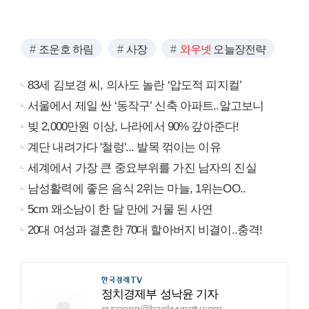
조운호 하림
사장
와우넷
오늘장전략
83세 김보경 씨, 의사도 놀란 ‘압도적 피지컬’
서울에서 제일 싼 ‘동작구’ 신축 아파트..알고보니
빚 2,000만원 이상, 나라에서 90% 갚아준다!
계단 내려가다 '철렁'... 발목 꺾이는 이유
세계에서 가장 큰 중요부위를 가진 남자의 진실
남성활력에 좋은 음식 2위는 마늘, 1위는OO..
5cm 왜소남이 한 달 만에 거물 된 사연
20대 여성과 결혼한 70대 할아버지 비결이..충격!
정치경제부 성낙윤 기자