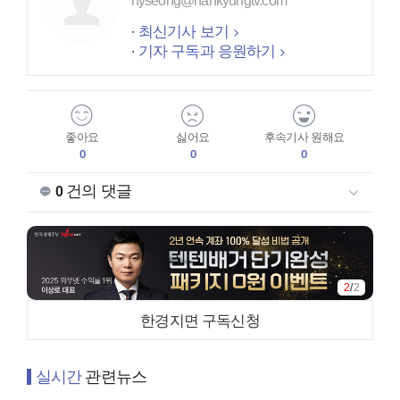
nyseong@hankyungtv.com
최신기사 보기
기자 구독과 응원하기
좋아요
싫어요
후속기사 원해요
0
0
0
건의 댓글
0
2
/
2
한경지면 구독신청
실시간
관련뉴스