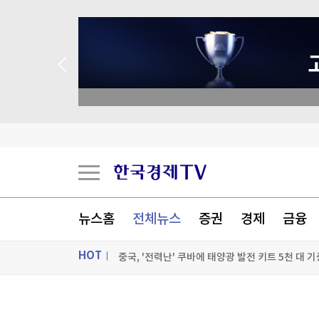
종목 무료 정밀 진단
젤렌스키, '러와 가까운' 세르비아 첫 방문
스페인도 이탈리아 국경 검문 돌입…세우타발 갈
버핏 떠난 버크셔, 2분기 순익 2배로…현금 쌓기
뉴스홈
전체뉴스
증권
경제
금융
중국, '전력난' 쿠바에 태양광 발전 키트 5천 대 기
HOT
[포토+] 박정민, '멋짐 가득한 모습~'
"나야, '흑백요리사' 시즌3"
ON AIR
뉴스
[온에어] 몸쓸이야기