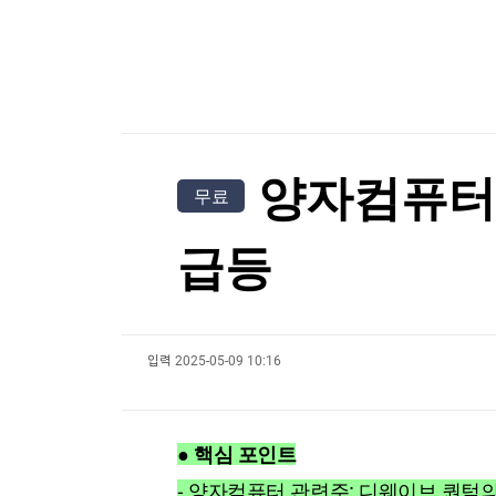
한국경제TV
뉴스홈
젤렌스키, '러와 가까운' 세르비아 첫 방문
머니팜 모닝라이브
증권
굿모닝 작전
금융
젤렌스키, '러와 가까운' 세르비아 첫 방문
오늘장 뭐사지?
부동산
[오후5시] 뉴스플러스
사회
온로드 (ON ROAD) 인사이트
글로벌경제
양자컴퓨터·
무료
랭킹뉴스
급등
미네르바아카데미
증권 데이터
입력
2025-05-09 10:16
스페셜강의
특징주 뉴스
투자/재테크
매매신호 (랭킹100
부동산/세무
투자분석
● 핵심 포인트
산업
국내증시
[모집-3기-] 돈버는 트레이딩 투자 북클럽
환율
- 양자컴퓨터 관련주: 디웨이브 퀀텀의