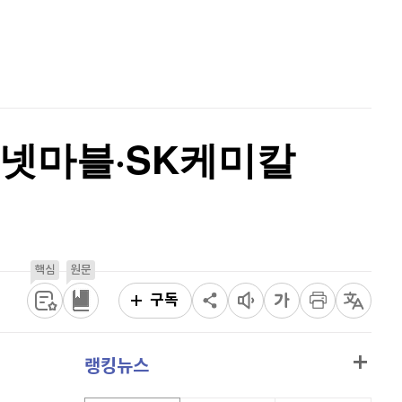
퀀텀
930
(
0.43%
)
홈
AI추천
이더리움 클래식
9,185
(
-0.05%
)
품
마켓이슈
특징주
이벤트
비트코인
91,403,000
(
-0.12%
)
 넷마블·SK케미칼
핵심
원문
구독
랭킹뉴스