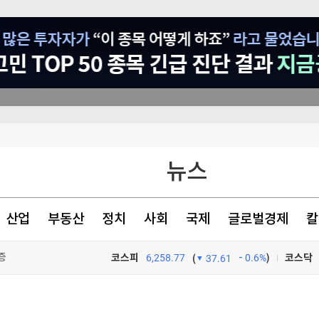
뉴스
등 고조
서 투자로 전환
산업
부동산
정치
사회
국제
글로벌경제
칼
증
코스피
6,258.77
0.6%
)
코스닥
(
37.61
TV프로그램
와우