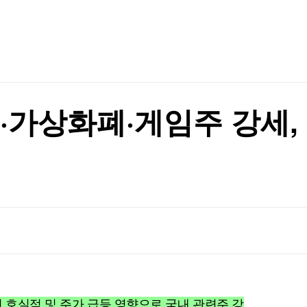
TV홈
무료방송
전체뉴스
증권
파트너스
경제
종목핫라인
추천 상
산업
경제
오늘의 
정치
생활경제
수익후기
국제
기업·CEO
이벤트
칼럼·연재
가상화폐·게임주 강세,
특집방송
전체 프로그램
채널/편성
지역별채널
)
편성표
 호실적 및 주가 급등 영향으로 국내 관련주 강