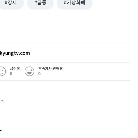
강세
급등
가상화폐
폐·게임주 강세, 넷마블·SK케미칼 급등
 가상화폐, 게임 관련주들이 강세를 보이고 있
체 디웨이브퀀텀이 호실적을 발표하며 51% 급등
국의 무역 협상 타결 소식에 비트코인이 3개월만
kyungtv.com
관련주도 동반 상승중이다. 넷마블은 1분기 어닝
. 나혼자만레벨업과 RF온라인 등 신작 게임의
싫어요
후속기사 원해요
0
0
00% 급증한 영향이다. SK케미칼은 1분기 흑자
 고기능성 플라스틱 코폴리에스터 제품군의 시장
이 개선된 결과로 해석된다.
허지웅 "우리가 지지한 인간들이 이 꼴을"...또 소신 발언
드, 팀벨 3사가 공동 연구 개발한 인공지능(AI)
김원훈 주식 1억8천 올인했는데…현실은 '-2,400만원'
트화 한 후 핵심만 간추려 작성됐습니다. 더 많