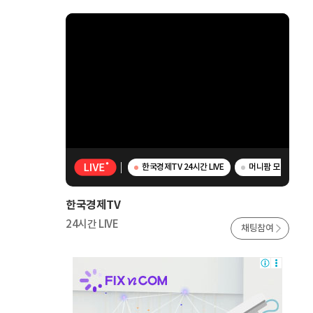
한국경제TV 24시간 LIVE
머니팜 모닝라이브 
한국경제TV
24시간 LIVE
채팅참여