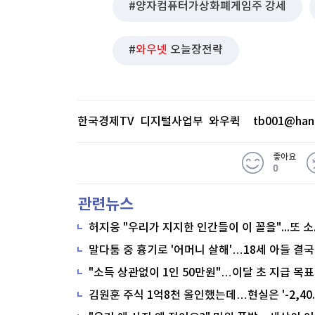
양자컴퓨터가상화폐게임주 강세
● 오전장 특징주 : 양자컴퓨터·가상화
와우넷
오늘장전략
9일 오전 주식시장에서는 양자컴퓨터,
다. 간밤 뉴욕증시에서 양자컴퓨터 업
한 영향으로 풀이된다. 또 미국과 영
한국경제TV 디지털사업부 와우퀵
tb001@han
에 10만달러를 회복하면서 가상화폐 
서프라이즈를 기록하며 15% 급등했다
좋아요
0
흥행으로 영업이익이 전년동기대비 12
전환에 성공하며 13% 오르고 있다.
관련뉴스
수요가 지속적으로 증가하면서 수익성
말다툼 중 흉기로 '어머니 살해'…18세 아들 결국
"소득 상관없이 1인 50만원"…이달 초 지급 목표
※ 본 기사는 한국경제TV, 네이버클라우
모델을 통해 생방송을 실시간으로 텍스