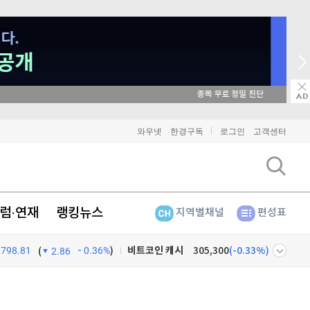
매일 매일 꽝 없는 룰렛 이벤트
비트코인
91,403,000
(
-0.12%
)
와우넷
한경구독
로그인
고객센터
이더리움
2,698,000
(
-0.19%
)
리플
1,465
(
-0.14%
)
럼·연재
랭킹뉴스
지역별채널
편성표
비트코인 캐시
305,300
(
-0.33%
)
798.81
0.36%
)
이오스
896
(
-0.45%
)
(
2.86
비트코인 골드
1,313
(
-763.82%
)
넷
주식창