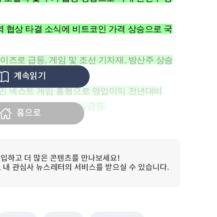
역 협상 타결 소식에 비트코인 가격 상승으로 국
라이즈로 급등, 게임 및 조선 기자재, 방산주 상승
계속읽기
온라인 넥스트 게임 흥행으로 영업이익 전년대비
매수'로 상향조정되며 15% 급등.
홈으로
능성 플라스틱 코폴리에스터 제품군 시장 수요 증가
량 올해 세 차례 소각 계획 발표로 10% 강세.
입하고 더 많은 콘텐츠를 만나보세요!
 성공, 상장 이튿날인 오늘도 11% 강세.
림, 내 관심사 뉴스레터의 서비스를 받으실 수 있습니다.
제 개발 전문 기업으로 52% 강세.
대비 82% 증가했으나 시장 예상치 하회하며 21%