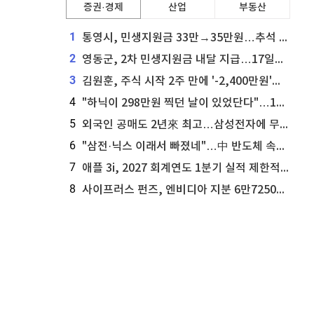
증권·경제
산업
부동산
1
통영시, 민생지원금 33만→35만원…추석 전 푼다
2
영동군, 2차 민생지원금 내달 지급…17일부터 신청 접수
3
김원훈, 주식 시작 2주 만에 '-2,400만원'…"차 한 대 값 날렸다"
4
"하닉이 298만원 찍던 날이 있었단다"…100만 클릭 '전래동화' 정체
5
외국인 공매도 2년來 최고…삼성전자에 무슨일이 [B급기자의 B급리포트]
6
"삼전·닉스 이래서 빠졌네"…中 반도체 속사정 [B급기자의 B급리포트]
7
애플 3i, 2027 회계연도 1분기 실적 제한적 검토 통과
8
사이프러스 펀즈, 엔비디아 지분 6만7250주 매각