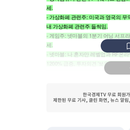
[할인50%] 한·미 투자 올인원 클래스
해외증시
세.
- 가상화폐 관련주: 미국과 영국의 무
내 가상화폐 관련주 들썩임.
- 게임주: 넷마블의 1분기 어닝 서프
세.
- 넷마블: 나 혼자만 레벨업과 RF
1200% 급증, 투자의견 '보유'에서 '
- SK케미칼: 1분기 흑자전환, 고기
로 수익성 개선되며 13% 급등.
- 고려아연: 1조 8천억 규모 자사주 전
한국경제TV 무료 회원가
- 나우로보틱스: 코스닥 상장 첫날 더블
제한된 무료 기사, 클린 화면, 뉴스 알
- 오가노이드사이언스: 차세대 재생치료
- 카페24: 1분기 영업이익 전년동기 
급락.