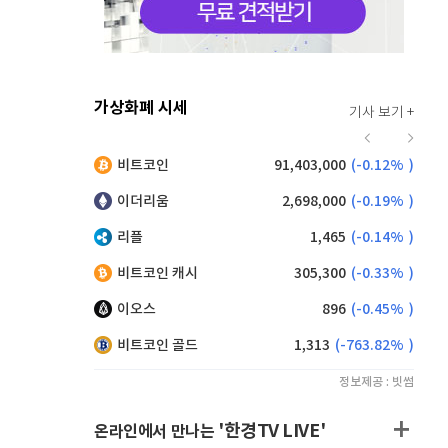
가상화폐 시세
기사 보기 +
930
(
0.43%
)
비트코인
91,403,000
(
-0.12%
)
,185
(
-0.05%
)
이더리움
2,698,000
(
-0.19%
)
리플
1,465
(
-0.14%
)
비트코인 캐시
305,300
(
-0.33%
)
이오스
896
(
-0.45%
)
비트코인 골드
1,313
(
-763.82%
)
정보제공 : 빗썸
'한경TV LIVE'
온라인에서 만나는