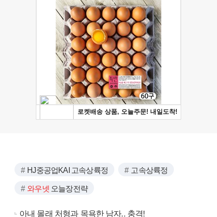
HJ중공업KAI 고속상륙정
고속상륙정
와우넷
오늘장전략
아내 몰래 처형과 목욕한 남자.. 충격!