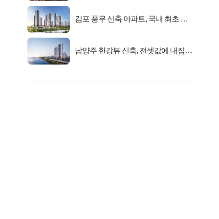
김포 풍무 신축 아파트, 국내 최초 반
값 분양..
남양주 한강뷰 신축, 전셋값에 내집마
련!