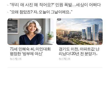
"우리 애 사진 왜 적어요?" 민원 폭발…세상이 어쩌다
"오래 참았죠? 자, 오늘이 그날이에요.."
71세 민혜숙 씨, 미인대회
경기도 이천, 아파트값 난
평정한 ‘방부제 여신’
리났다! 20년 전 분양가..
뉴스캐스트
뉴스캐스트