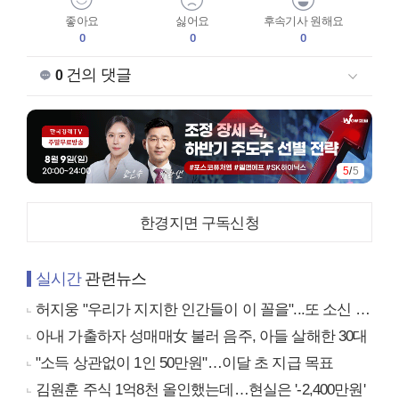
좋아요
싫어요
후속기사 원해요
0
0
0
건의 댓글
0
5
/
5
한경지면 구독신청
실시간
관련뉴스
허지웅 "우리가 지지한 인간들이 이 꼴을"...또 소신 발언
아내 가출하자 성매매女 불러 음주, 아들 살해한 30대
"소득 상관없이 1인 50만원"…이달 초 지급 목표
김원훈 주식 1억8천 올인했는데…현실은 '-2,400만원'