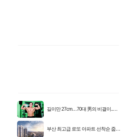
길이만 27cm…70대 男의 비결이..충
격!
부산 최고급 로또 아파트 선착순 줍줍
떴다!