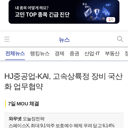
1
/
5
뉴스
홈
전체뉴스
랭킹뉴스
경제
증권
산업·IT
부동산
HJ중공업-KAI, 고속상륙정 장비 국산
화 업무협약
7일 MOU 체결
와우넷
오늘장전략
스페이스X, 최대 9.1억주 보호예수 해제 우려 딛고 6.14%