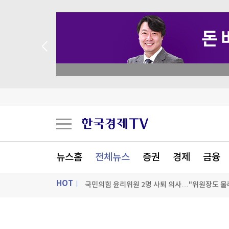
academy.co.kr
대만총통, '中침공대비' 연례 군사훈련 시찰…타
뉴스홈
전체뉴스
증권
경제
금융
국민의힘 윤리위원 2명 사퇴 의사…"위원장도 물
HOT
[포토+] 박정민, '멋짐 가득한 모습~'
ON AIR
뉴스
"나야, '흑백요리사' 시즌3"