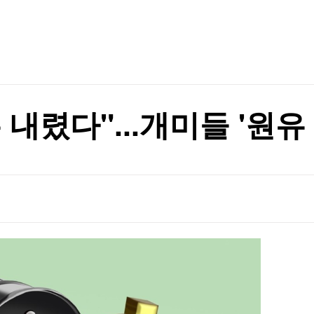
TV홈
무료방송
전체뉴스
증권
파트너스
경제
종목핫라인
추천 상
이베이항 점검
산업
경제
오늘의 
정치
이베이항 점검
생활경제
수익후기
국제
기업·CEO
이벤트
칼럼·연재
내렸다"...개미들 '원유
특집방송
전체 프로그램
채널/편성
지역별채널
)
편성표