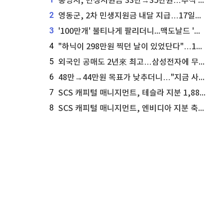
통영시, 민생지원금 33만→35만원…추석 전 푼다
2
영동군, 2차 민생지원금 내달 지급…17일부터 신청 접수
3
'100만개' 불티나게 팔리더니...맥도날드 '충주찰옥수수버거' 돌연 판매 종료
4
"하닉이 298만원 찍던 날이 있었단다"…100만 클릭 '전래동화' 정체
5
외국인 공매도 2년來 최고…삼성전자에 무슨일이 [B급기자의 B급리포트]
6
48만→44만원 목표가 낮추더니…"지금 사라, 70% 오른다"는 종목
7
SCS 캐피털 매니지먼트, 테슬라 지분 1,889주 추가 매수
8
SCS 캐피털 매니지먼트, 엔비디아 지분 축소...8,590주 매도