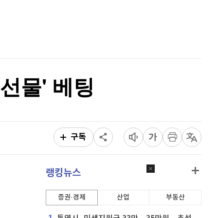
비트코인 골드
1,313
(
-763.82%
)
홈
AI추천
퀀텀
916
(
-0.44%
)
품
마켓이슈
이더리움 클래식
9,185
(
0.93%
)
특징주
이벤트
비트코인
91,079,000
(
-0.84%
)
 선물' 베팅
구독
랭킹뉴스
증권·경제
산업
부동산
1