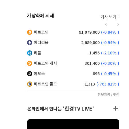
가상화폐 시세
기사 보기 +
916
(
-0.44%
)
비트코인
91,079,000
(
-0.84%
)
,185
(
0.93%
)
이더리움
2,689,000
(
-0.94%
)
리플
1,456
(
-2.10%
)
비트코인 캐시
301,400
(
-0.30%
)
이오스
896
(
-0.45%
)
비트코인 골드
1,313
(
-763.82%
)
정보제공 : 빗썸
'한경TV LIVE'
온라인에서 만나는