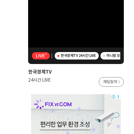
한국경제TV 24시간 LIVE
머니팜 모닝라이브 
한국경제TV
24시간 LIVE
채팅참여