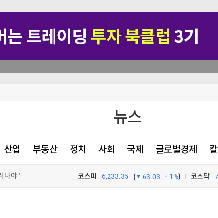
뉴스
이베이항 점검
"여름휴가 가세요" 보너스 '팍팍'…인재 잡으려 지갑 열었다 [글로벌 pick]
산업
부동산
정치
사회
국제
글로벌경제
칼
더샵 신길센트럴시티, 조합원 취소분 67세대 일반분양 진행…18일부터 청약 개시
러나야"
코스피
6,233.35
1%
)
코스닥
(
63.03
TV프로그램
와우