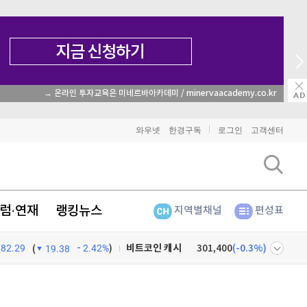
종목 무료 정밀 진단
와우넷
한경구독
로그인
고객센터
비트코인
91,079,000
(
-0.84%
)
이더리움
2,689,000
(
-0.94%
)
럼·연재
랭킹뉴스
지역별채널
편성표
리플
1,456
(
-2.1%
)
비트코인 캐시
301,400
(
-0.3%
)
782.29
2.42%
)
(
19.38
이오스
896
(
-0.45%
)
넷
주식창