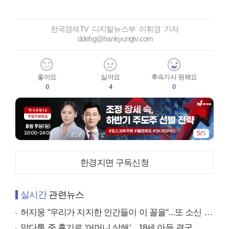
한국경제TV 디지털뉴스부 이휘경 기자
ddehg@hankyungtv.com
좋아요
싫어요
후속기사 원해요
0
4
0
5
/
5
한경지면 구독신청
실시간
관련뉴스
허지웅 "우리가 지지한 인간들이 이 꼴을"...또 소신 발언
말다툼 중 흉기로 '어머니 살해'…18세 아들 결국