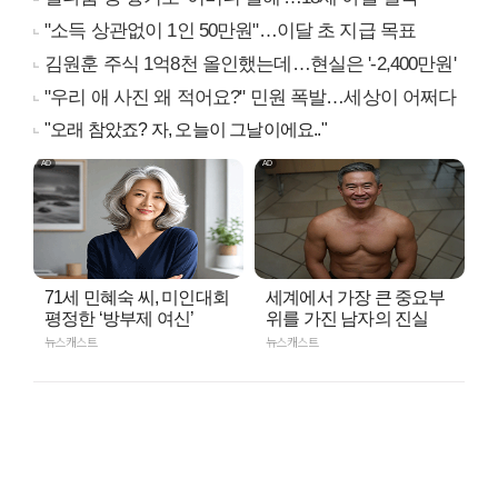
"소득 상관없이 1인 50만원"…이달 초 지급 목표
김원훈 주식 1억8천 올인했는데…현실은 '-2,400만원'
"우리 애 사진 왜 적어요?" 민원 폭발…세상이 어쩌다
"오래 참았죠? 자, 오늘이 그날이에요.."
71세 민혜숙 씨, 미인대회
세계에서 가장 큰 중요부
평정한 ‘방부제 여신’
위를 가진 남자의 진실
뉴스캐스트
뉴스캐스트