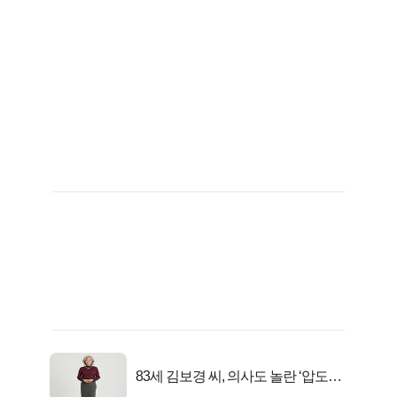
83세 김보경 씨, 의사도 놀란 ‘압도적
피지컬’