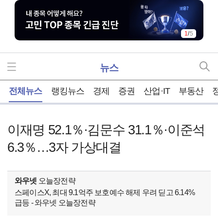
1
/
5
뉴스
홈
전체뉴스
랭킹뉴스
경제
증권
산업·IT
부동산
이재명 52.1％·김문수 31.1％·이준석
6.3％…3자 가상대결
와우넷
오늘장전략
스페이스X, 최대 9.1억주 보호예수 해제 우려 딛고 6.14%
급등 - 와우넷 오늘장전략