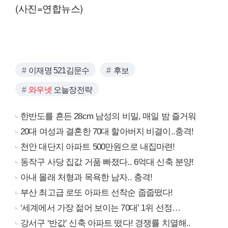
(사진=연합뉴스)
이재명 521김문수
후보
와우넷
오늘장전략
한반도를 흔든 28cm 남성의 비밀, 매일 밤 즐거워
20대 여성과 결혼한 70대 할아버지 비결이..충격!
천안 대단지 아파트 500만원으로 내집마련!
동작구 사당 집값 거품 빠졌다.. 6억대 신축 분양!
아내 몰래 처형과 목욕한 남자.. 충격!
부산 최고급 로또 아파트 선착순 줍줍떴다!
‘세계에서 가장 젊어 보이는 70대’ 1위 선정…
강서구 ‘반값’ 신축 아파트 떴다! 경쟁률 치열해..