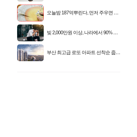
오늘밤 187억뿌린다, 먼저 주우면 최
대1억..!
빚 2,000만원 이상, 나라에서 90% 갚
아준다!
부산 최고급 로또 아파트 선착순 줍줍
떴다!