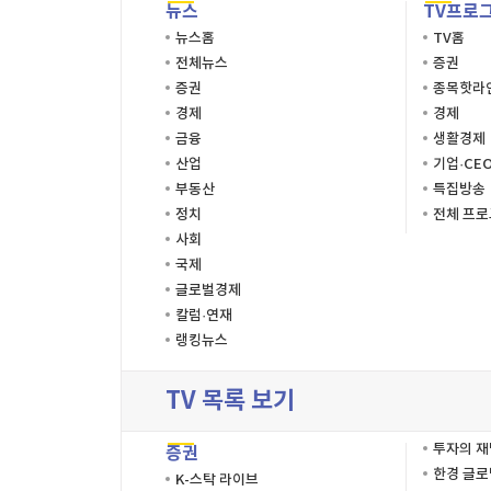
뉴스
TV프로
뉴스홈
TV홈
전체뉴스
증권
증권
종목핫라
경제
경제
금융
생활경제
산업
기업·CE
부동산
특집방송
정치
전체 프
사회
국제
글로벌경제
칼럼·연재
랭킹뉴스
TV 목록 보기
투자의 
증권
한경 글
K-스탁 라이브