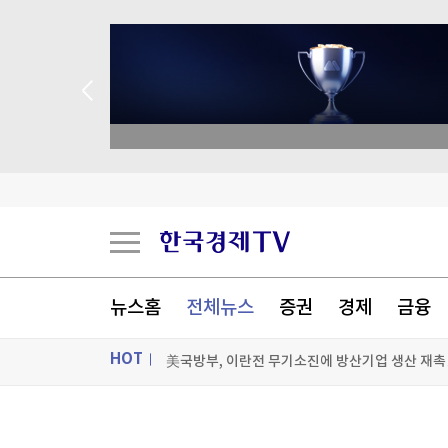
종목 무료 정밀 진단
세계의 날씨(8월9일)
“회식비 1인 4만원이면 된다”…잠실 직장인 몰린
메시 아버지, 68세로 별세…'축구의 신' 만든 최
뉴스홈
전체뉴스
증권
경제
금융
美국방부, 이란전 무기소진에 방산기업 생산 재촉
HOT
[포토+] 박정민, '멋짐 가득한 모습~'
ON AIR
뉴스
"나야, '흑백요리사' 시즌3"