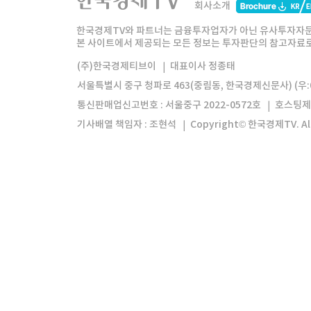
회사소개
한경미디어그룹
한국경제신문
한국경제
한국경제TV와 파트너는 금융투자업자가 아닌 유사투자자문
본 사이트에서 제공되는 모든 정보는 투자판단의 참고자료로 
모바일앱
한국경제TV앱
주식창앱
(주)한국경제티브이
대표이사 정종태
서울특별시 중구 청파로 463(중림동, 한국경제신문사) (우:0
통신판매업신고번호 : 서울중구 2022-0572호
호스팅제
기사배열 책임자 : 조현석
Copyright© 한국경제TV. All 