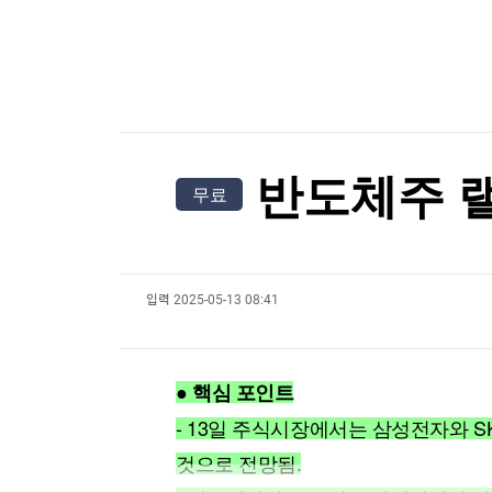
[온에어] 국고처 4부
한국경제TV
뉴스홈
머니팜 모닝라이브
증권
세계의 날씨(8월9일)
굿모닝 작전
금융
세계의 날씨(8월9일)
오늘장 뭐사지?
부동산
[오후5시] 뉴스플러스
사회
온로드 (ON ROAD) 인사이트
글로벌경제
반도체주 랠
무료
랭킹뉴스
입력
2025-05-13 08:41
미네르바아카데미
증권 데이터
스페셜강의
특징주 뉴스
● 핵심 포인트
투자/재테크
매매신호 (랭킹100
부동산/세무
투자분석
- 13일 주식시장에서는 삼성전자와 
산업
국내증시
것으로 전망됨.
[모집-3기-] 돈버는 트레이딩 투자 북클럽
환율