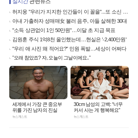
실시간
관련뉴스
허지웅 "우리가 지지한 인간들이 이 꼴을"...또 소신 발언
아내 가출하자 성매매女 불러 음주, 아들 살해한 30대
"소득 상관없이 1인 50만원"…이달 초 지급 목표
김원훈 주식 1억8천 올인했는데…현실은 '-2,400만원'
"우리 애 사진 왜 적어요?" 민원 폭발…세상이 어쩌다
"오래 참았죠? 자, 오늘이 그날이에요.."
세계에서 가장 큰 중요부
30cm 남성의 고백: “너무
위를 가진 남자의 진실
커서 사는 게 행복해요”
뉴스캐스트
뉴스캐스트