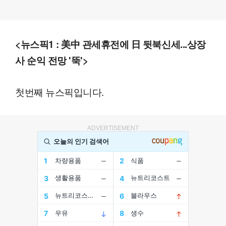
<뉴스픽1 : 美中 관세휴전에 日 뒷북신세...상장
사 순익 전망 '뚝'>
첫번째 뉴스픽입니다.
ADVERTISEMENT