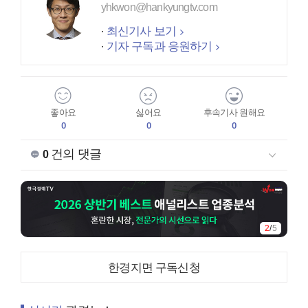
yhkwon@hankyungtv.com
최신기사 보기
기자 구독과 응원하기
좋아요
싫어요
후속기사 원해요
0
0
0
건의 댓글
0
2
/
5
한경지면 구독신청