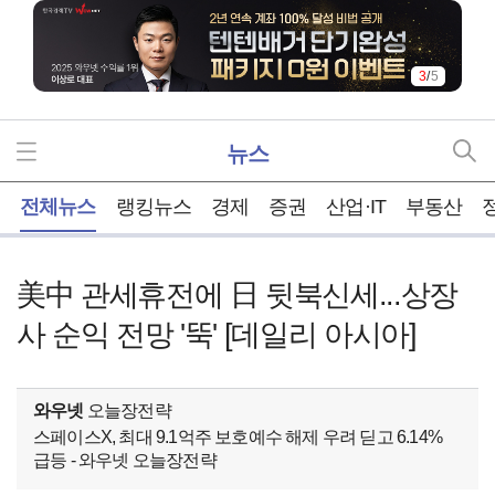
3
/
5
뉴스
홈
전체뉴스
랭킹뉴스
경제
증권
산업·IT
부동산
美中 관세휴전에 日 뒷북신세...상장
사 순익 전망 '뚝' [데일리 아시아]
와우넷
오늘장전략
스페이스X, 최대 9.1억주 보호예수 해제 우려 딛고 6.14%
급등 - 와우넷 오늘장전략