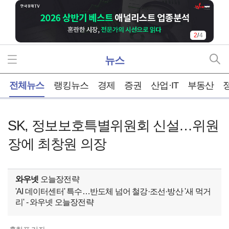
3
/
4
뉴스
홈
전체뉴스
랭킹뉴스
경제
증권
산업·IT
부동산
SK, 정보보호특별위원회 신설…위원
장에 최창원 의장
와우넷
오늘장전략
'AI 데이터센터' 특수…반도체 넘어 철강·조선·방산 '새 먹거
리' - 와우넷 오늘장전략