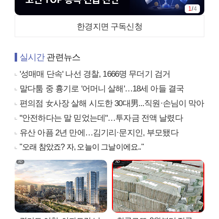
2
/
4
한경지면 구독신청
실시간
관련뉴스
'성매매 단속' 나선 경찰, 1666명 무더기 검거
말다툼 중 흉기로 '어머니 살해'…18세 아들 결국
편의점 女사장 살해 시도한 30대男...직원·손님이 막아
"안전하다는 말 믿었는데"…투자금 전액 날렸다
유산 아픔 2년 만에…김기리·문지인, 부모됐다
"오래 참았죠? 자, 오늘이 그날이에요.."