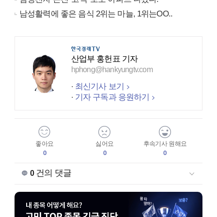
남성활력에 좋은 음식 2위는 마늘, 1위는OO..
산업부 홍헌표 기자
hphong@hankyungtv.com
최신기사 보기
기자 구독과 응원하기
좋아요
싫어요
후속기사 원해요
0
0
0
건의 댓글
0