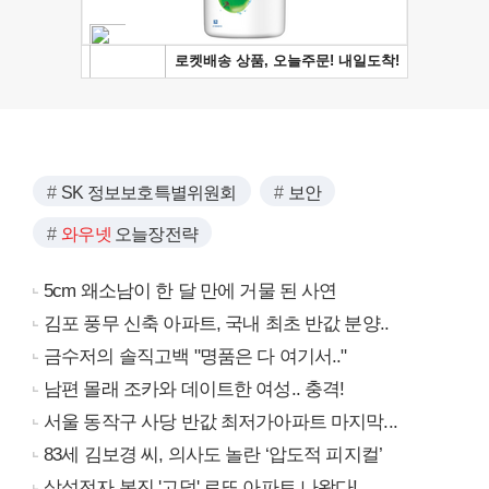
SK 정보보호특별위원회
보안
와우넷
오늘장전략
5cm 왜소남이 한 달 만에 거물 된 사연
김포 풍무 신축 아파트, 국내 최초 반값 분양..
금수저의 솔직고백 "명품은 다 여기서.."
남편 몰래 조카와 데이트한 여성.. 충격!
서울 동작구 사당 반값 최저가아파트 마지막...
83세 김보경 씨, 의사도 놀란 ‘압도적 피지컬’
삼성전자 본진 '고덕' 로또 아파트 나왔다!