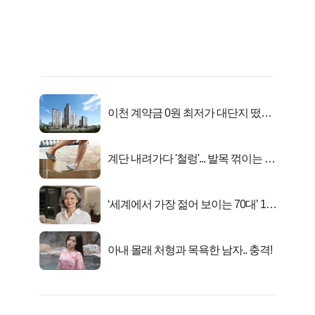
이천 계약금 0원 최저가 대단지 떴다!
줍줍
계단 내려가다 '철렁'... 발목 꺾이는 이
유
‘세계에서 가장 젊어 보이는 70대’ 1위
선정…
아내 몰래 처형과 목욕한 남자.. 충격!