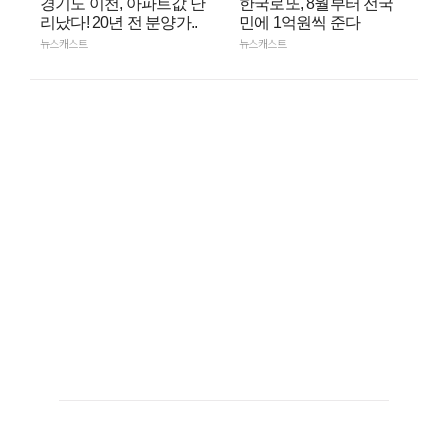
경기도 이천, 아파트값 난
한국로또, 8월부터 전국
리났다! 20년 전 분양가..
민에 1억원씩 준다
뉴스캐스트
뉴스캐스트