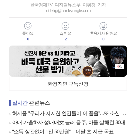
한국경제TV 디지털뉴스부 이휘경 기자
ddehg@hankyungtv.com
좋아요
싫어요
후속기사 원해요
0
2
0
4
/
5
한경지면 구독신청
실시간
관련뉴스
허지웅 "우리가 지지한 인간들이 이 꼴을"...또 소신 발언
아내 가출하자 성매매女 불러 음주, 아들 살해한 30대
"소득 상관없이 1인 50만원"…이달 초 지급 목표