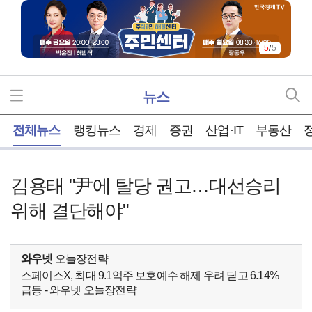
5
/
5
뉴스
홈
전체뉴스
랭킹뉴스
경제
증권
산업·IT
부동산
김용태 "尹에 탈당 권고…대선승리
위해 결단해야"
와우넷
오늘장전략
스페이스X, 최대 9.1억주 보호예수 해제 우려 딛고 6.14%
급등 - 와우넷 오늘장전략