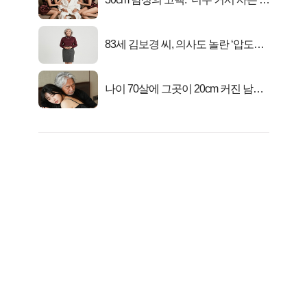
행복해요”
83세 김보경 씨, 의사도 놀란 ‘압도적
피지컬’
나이 70살에 그곳이 20cm 커진 남자..
충격!