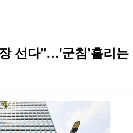
TV홈
무료방송
전체뉴스
증권
파트너스
경제
종목핫라인
추천 상
산업
경제
오늘의 
정치
생활경제
수익후기
국제
기업·CEO
이벤트
칼럼·연재
큰 장 선다"…'군침'흘리
특집방송
전체 프로그램
채널/편성
지역별채널
)
편성표