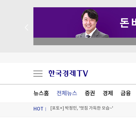
 꽝 없는 룰렛 이벤트
美상원서 대북 인도적 지원 법안 5년 만에 재발의
유엔 인권 전문가들 "美 제재가 쿠바에 전면적 위
美진보 좌장 샌더스, 한국계 주지사 후보에 "공개
시리아 수도 외곽서 미니버스 폭발…"3명 사망"
뉴스홈
전체뉴스
증권
경제
금융
[포토+] 박정민, '멋짐 가득한 모습~'
HOT
"나야, '흑백요리사' 시즌3"
[온에어] 미네르바 아카데미
ON AIR
뉴스
美상원서 대북 인도적 지원 법안 5년 만에 재발의