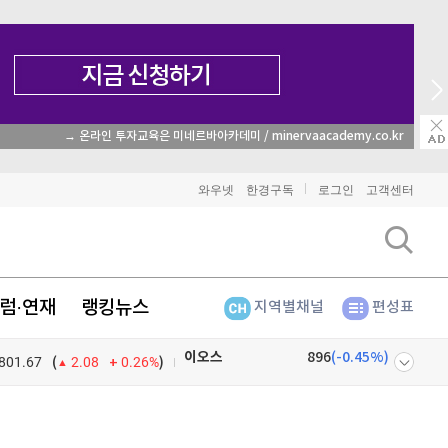
→ 온라인 투자교육은 미네르바아카데미 / minervaacademy.co.kr
비트코인
91,373,000
(
-0.51%
)
이더리움
2,706,000
(
-0.3%
)
와우넷
한경구독
로그인
고객센터
리플
1,466
(
-1.38%
)
비트코인 캐시
302,300
(
0%
)
럼·연재
랭킹뉴스
지역별채널
편성표
이오스
896
(
-0.45%
)
801.67
0.26%
)
비트코인 골드
1,313
(
-763.82%
)
(
2.08
퀀텀
921
(
0.11%
)
넷
주식창