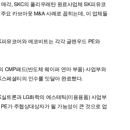
 매각, SKC의 폴리우레탄 원료사업체 SK피유코
 주요 카브아웃 M&A 사례로 꼽히는데, 이 업체들
퀀텀
K피유코어와 에코비트는 각각 글랜우드 PE와
이더리움 클래식
9
 CMP패드(반도체 웨이퍼 연마 부품) 사업부와
K스페셜티의 인수를 잇달아 완료했다.
K실트론과 LG화학의 에스테틱(미용용품) 사업부
 PE가 주협상대상자가 될 가능성이 큰 것으로 업