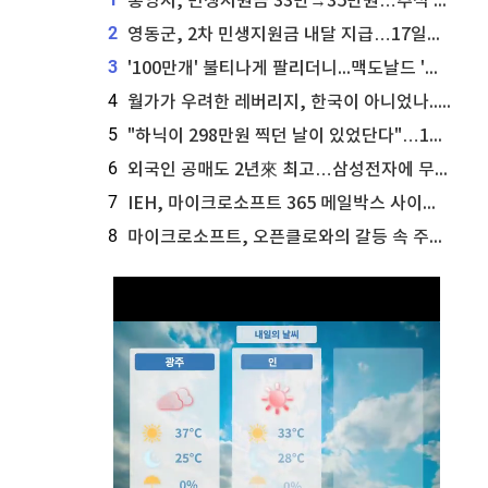
통영시, 민생지원금 33만→35만원…추석 전 푼다
2
영동군, 2차 민생지원금 내달 지급…17일부터 신청 접수
3
'100만개' 불티나게 팔리더니...맥도날드 '충주찰옥수수버거' 돌연 판매 종료
4
월가가 우려한 레버리지, 한국이 아니었나...'상황 인식' 못한 아셴브레너의 추락
5
"하닉이 298만원 찍던 날이 있었단다"…100만 클릭 '전래동화' 정체
6
외국인 공매도 2년來 최고…삼성전자에 무슨일이 [B급기자의 B급리포트]
7
IEH, 마이크로소프트 365 메일박스 사이버보안 사고 조사 착수
8
마이크로소프트, 오픈클로와의 갈등 속 주가 상승