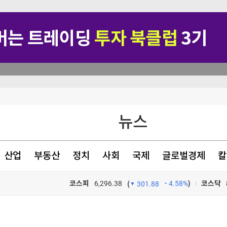
기 초래"
뉴스
지지 않겠다"
산업
부동산
정치
사회
국제
글로벌경제
칼
코스피
6,296.38
4.58%
)
코스닥
(
301.88
TV프로그램
와우