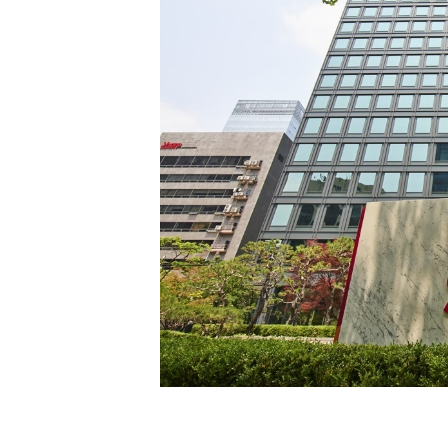
[할인50%] 한·미 투자 올인원 클래스
해외증시