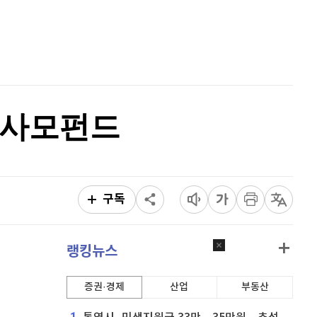
이더리움 클래식
9,185
(
0.93%
)
홈
AI추천
비트코인
91,373,000
(
-0.51%
)
품
마켓이슈
특징주
이벤트
는 사모펀드
구독
랭킹뉴스
증권·경제
산업
부동산
1