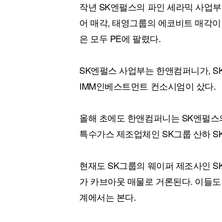
작년 SK엔펄스의 파인 세라믹 사업부
어 매각, 태영그룹의 에코비트 매각이
은 모두 PE에 팔렸다.
SK엔펄스 사업부는 한앤컴퍼니가, S
IMM인베스트먼트 컨소시엄이 샀다.
올해 초에도 한앤컴퍼니는 SK엔펄스의
특수가스 제조업체인 SK그룹 산하 S
현재도 SK그룹의 웨이퍼 제조사인 S
가 카브아웃 매물로 거론된다. 이들도
계에서는 본다.