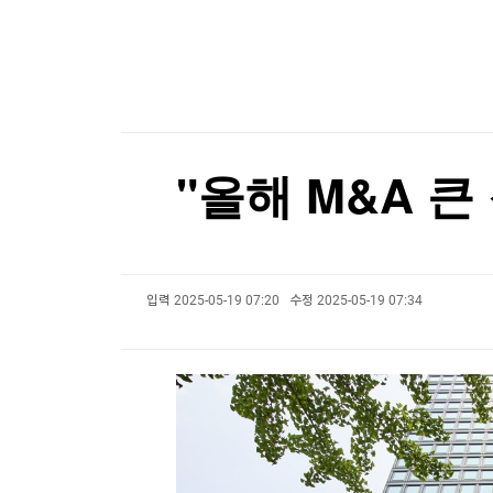
한국경제TV
뉴스홈
美상원서 대북 인도적 지원 법안 5년 만에 재발의
머니팜 모닝라이브
증권
굿모닝 작전
금융
오늘장 뭐사지?
부동산
[오후5시] 뉴스플러스
사회
온로드 (ON ROAD) 인사이트
글로벌경제
"올해 M&A 
랭킹뉴스
입력
2025-05-19 07:20
수정
2025-05-19 07:34
미네르바아카데미
증권 데이터
스페셜강의
특징주 뉴스
투자/재테크
매매신호 (랭킹100
부동산/세무
투자분석
산업
국내증시
[모집-3기-] 돈버는 트레이딩 투자 북클럽
환율