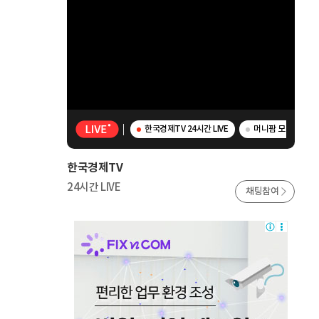
한국경제TV 24시간 LIVE
머니팜 모닝라이브 -
한국경제TV
24시간 LIVE
채팅참여