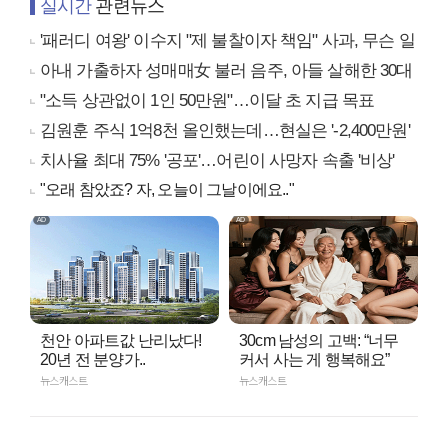
실시간
관련뉴스
'패러디 여왕' 이수지 "제 불찰이자 책임" 사과, 무슨 일
아내 가출하자 성매매女 불러 음주, 아들 살해한 30대
"소득 상관없이 1인 50만원"…이달 초 지급 목표
김원훈 주식 1억8천 올인했는데…현실은 '-2,400만원'
치사율 최대 75% '공포'…어린이 사망자 속출 '비상'
"오래 참았죠? 자, 오늘이 그날이에요.."
천안 아파트값 난리났다!
30cm 남성의 고백: “너무
20년 전 분양가..
커서 사는 게 행복해요”
뉴스캐스트
뉴스캐스트