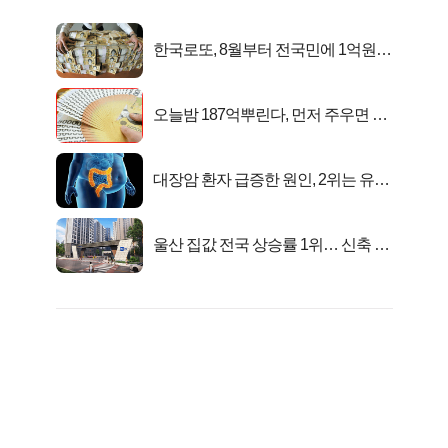
한국로또, 8월부터 전국민에 1억원씩
준다
오늘밤 187억뿌린다, 먼저 주우면 최
대1억..!
대장암 환자 급증한 원인, 2위는 유산
균 1위는OO..
울산 집값 전국 상승률 1위… 신축 지
금 사라!