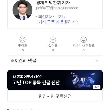
경제부 박찬휘 기자
pch8477@hankyungtv.com
최신기사 보기
기자 구독과 응원하기
좋아요
싫어요
후속기사 원해요
0
0
0
건의 댓글
0
1
/
2
한경지면 구독신청