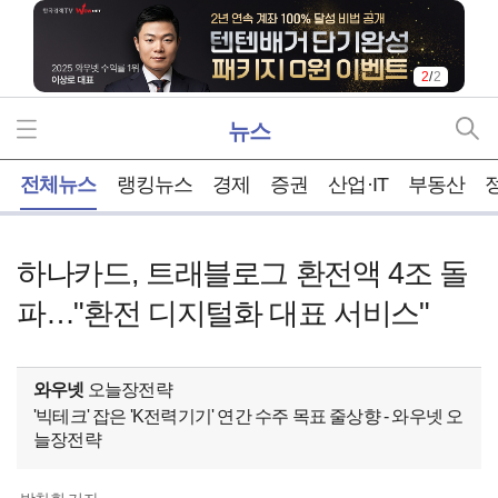
2
/
2
뉴스
홈
전체뉴스
랭킹뉴스
경제
증권
산업·IT
부동산
하나카드, 트래블로그 환전액 4조 돌
파…"환전 디지털화 대표 서비스"
와우넷
오늘장전략
'빅테크' 잡은 'K전력기기' 연간 수주 목표 줄상향 - 와우넷 오
늘장전략