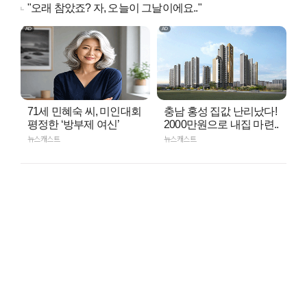
"오래 참았죠? 자, 오늘이 그날이에요.."
71세 민혜숙 씨, 미인대회
충남 홍성 집값 난리났다!
평정한 ‘방부제 여신’
2000만원으로 내집 마련..
뉴스캐스트
뉴스캐스트