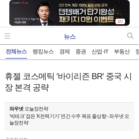
2
/
2
뉴스
홈
전체뉴스
랭킹뉴스
경제
증권
산업·IT
부동산
휴젤 코스메틱 '바이리즌 BR' 중국 시
장 본격 공략
와우넷
오늘장전략
'빅테크' 잡은 'K전력기기' 연간 수주 목표 줄상향 - 와우넷 오
늘장전략