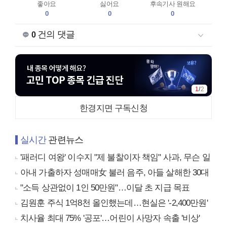
좋아요
싫어요
후속기사 원해요
0
0
0
건의 댓글
0
1
/
2
한경지면 구독신청
실시간
관련뉴스
'패러디 여왕' 이수지 "제 불찰이자 책임" 사과, 무슨 일
아내 가출하자 성매매女 불러 음주, 아들 살해한 30대
"소득 상관없이 1인 50만원"…이달 초 지급 목표
김원훈 주식 1억8천 올인했는데…현실은 '-2,400만원'
치사율 최대 75% '공포'…어린이 사망자 속출 '비상'