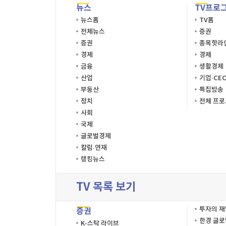
뉴스
TV프로
뉴스홈
TV홈
전체뉴스
증권
증권
종목핫라
경제
경제
금융
생활경제
산업
기업·CE
부동산
특집방송
정치
전체 프
사회
국제
글로벌경제
칼럼·연재
랭킹뉴스
TV 목록 보기
투자의 
증권
한경 글
K-스탁 라이브