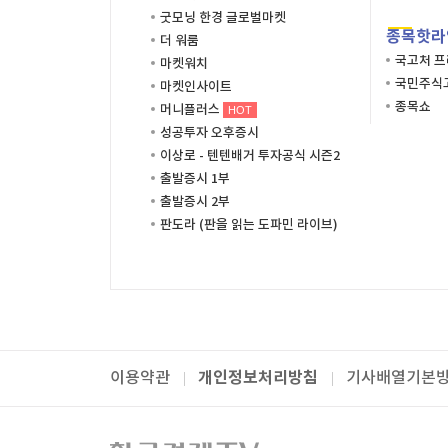
굿모닝 한경 글로벌마켓
종목핫라
더 워룸
국고처 
마켓워치
국민주식고
마켓인사이트
종목쇼
머니플러스
HOT
성공투자 오후증시
이상로 - 텐텐배거 투자공식 시즌2
출발증시 1부
출발증시 2부
판도라 (판을 읽는 도파민 라이브)
개인정보처리방침
이용약관
기사배열기본
패밀리사이트
한국경제TV
와우넷
주식창
미네르