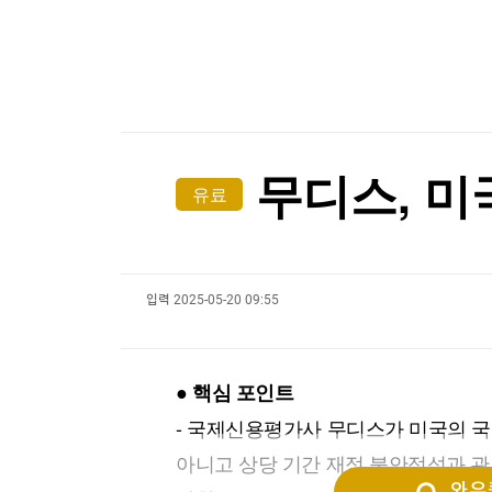
한국경제TV
뉴스홈
머니팜 모닝라이브
증권
굿모닝 작전
금융
오늘장 뭐사지?
부동산
[오후5시] 뉴스플러스
사회
온로드 (ON ROAD) 인사이트
글로벌경제
무디스, 미
유료
랭킹뉴스
입력
2025-05-20 09:55
미네르바아카데미
증권 데이터
스페셜강의
특징주 뉴스
● 핵심 포인트
투자/재테크
매매신호 (랭킹100
부동산/세무
투자분석
- 국제신용평가사 무디스가 미국의 
산업
국내증시
아니고 상당 기간 재정 불안정성과 관
[모집-3기-] 돈버는 트레이딩 투자 북클럽
환율
와우퀵