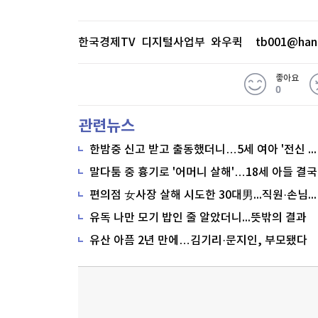
한국경제TV 디지털사업부 와우퀵
tb001@han
좋아요
0
관련뉴스
한밤중 신고 받고 출동했더니…5세 여아 '전신 타박상'
말다툼 중 흉기로 '어머니 살해'…18세 아들 결국
편의점 女사장 살해 시도한 30대男...직원·손님이 막아
유독 나만 모기 밥인 줄 알았더니...뜻밖의 결과
유산 아픔 2년 만에…김기리·문지인, 부모됐다