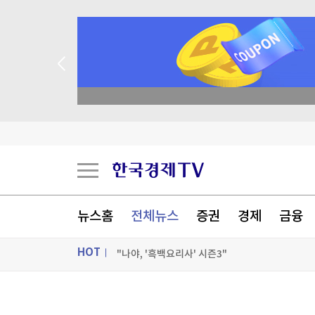
"부동산 정상화, 계곡 정비보다 쉽다더니" 李 과
매일 매일 꽝 없는 룰렛 이벤트
[포토] 클라이밍의 매력속으로
WJ코스메틱, 일본 큐텐 입점...현지 유통 확대
[포토+] 박정민, '멋짐 가득한 모습~'
뉴스홈
전체뉴스
증권
경제
금융
"나야, '흑백요리사' 시즌3"
HOT
[온에어] K-스탁 라이브
"부동산 정상화, 계곡 정비보다 쉽다더니" 李 과
ON AIR
뉴스
"부동산 정상화, 계곡 정비보다 쉽다더니" 李 과