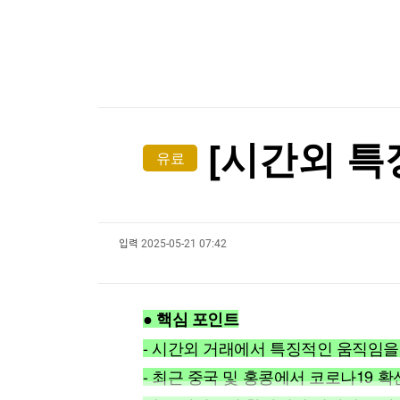
한국경제TV
뉴스홈
머니팜 모닝라이브
증권
굿모닝 작전
금융
오늘장 뭐사지?
부동산
[오후5시] 뉴스플러스
사회
온로드 (ON ROAD) 인사이트
글로벌경제
[시간외 특
유료
랭킹뉴스
입력
2025-05-21 07:42
미네르바아카데미
증권 데이터
스페셜강의
특징주 뉴스
● 핵심 포인트
투자/재테크
매매신호 (랭킹100
부동산/세무
투자분석
- 시간외 거래에서 특징적인 움직임을
산업
국내증시
- 최근 중국 및 홍콩에서 코로나19
[모집-3기-] 돈버는 트레이딩 투자 북클럽
환율