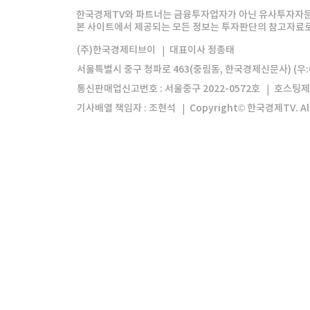
한경미디어그룹
한국경제신문
한국경제
한국경제TV와 파트너는 금융투자업자가 아닌 유사투자자문
본 사이트에서 제공되는 모든 정보는 투자판단의 참고자료로 
모바일앱
한국경제TV앱
주식창앱
(주)한국경제티브이
대표이사 정종태
서울특별시 중구 청파로 463(중림동, 한국경제신문사) (우:0
통신판매업신고번호 : 서울중구 2022-0572호
호스팅제
기사배열 책임자 : 조현석
Copyright© 한국경제TV. All 