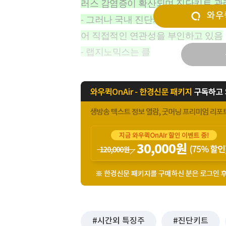
러스 감염증이 확산되며 진단키트 관
[할인50%] 한·미 투자 올인원 클래스
해외증시
와우퀵
- 그러나 국내 진단키트 업체들은 이
어 직접적인 연관성을 부인하고 있음
- 랩지노믹스는 클
시간외 특징주
진단키트