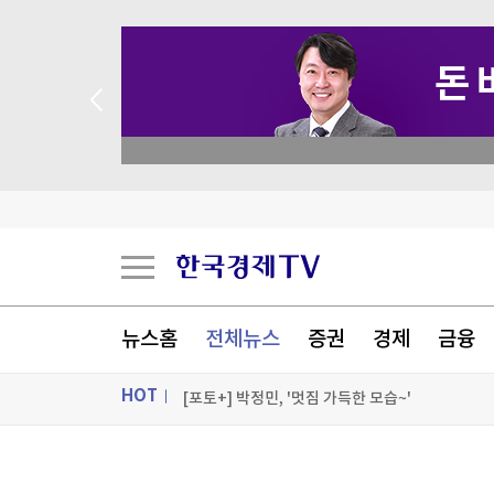
 꽝 없는 룰렛 이벤트
"35년 장사 중 최악"…'극한 폭염'에 자영업자들 
식품연 전세보증금 7년 방치…직원은 주택 매입에
뉴스홈
전체뉴스
증권
경제
금융
[반려동물] "냥심 잡아라"…세계 고양이의 날 맞
HOT
[포토+] 박정민, '멋짐 가득한 모습~'
"나야, '흑백요리사' 시즌3"
ON AIR
뉴스
[온에어] 머니플러스