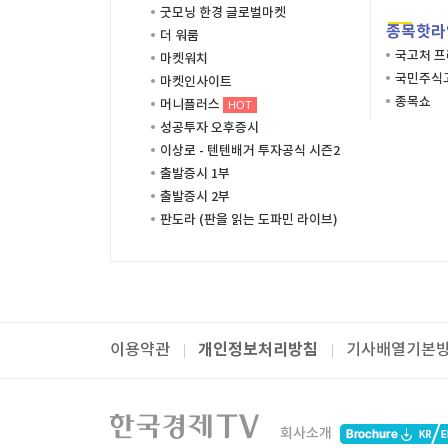
굿모닝 한경 글로벌마켓
종목핫라
더 워룸
국고처 
마켓워치
국민주식고
마켓인사이트
종목쇼
머니플러스
HOT
성공투자 오후증시
이상로 - 텐텐배거 투자공식 시즌2
출발증시 1부
출발증시 2부
판도라 (판을 읽는 도파민 라이브)
개인정보처리방침
이용약관
기사배열기본
패밀리사이트
한국경제TV
와우넷
주식창
미네르
회사소개