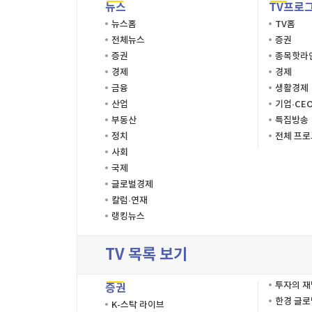
뉴스
TV프로
뉴스홈
TV홈
전체뉴스
증권
증권
종목핫라
경제
경제
금융
생활경제
산업
기업·CE
부동산
특집방송
정치
전체 프
사회
국제
글로벌경제
칼럼·연재
랭킹뉴스
TV 목록 보기
투자의 
증권
한경 글
K-스탁 라이브