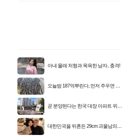
아내 몰래 처형과 목욕한 남자.. 충격!
오늘밤 187억뿌린다, 먼저 주우면 최
대1억..!
곧 분양된다는 한국 대장 아파트 위치
는?
대한민국을 뒤흔든 29cm 괴물남의
진실