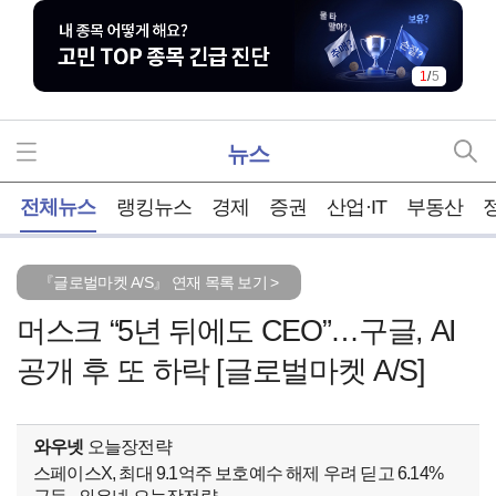
1
/
5
뉴스
홈
전체뉴스
랭킹뉴스
경제
증권
산업·IT
부동산
『글로벌마켓 A/S』 연재 목록 보기 >
머스크 “5년 뒤에도 CEO”…구글, AI
공개 후 또 하락 [글로벌마켓 A/S]
와우넷
오늘장전략
스페이스X, 최대 9.1억주 보호예수 해제 우려 딛고 6.14%