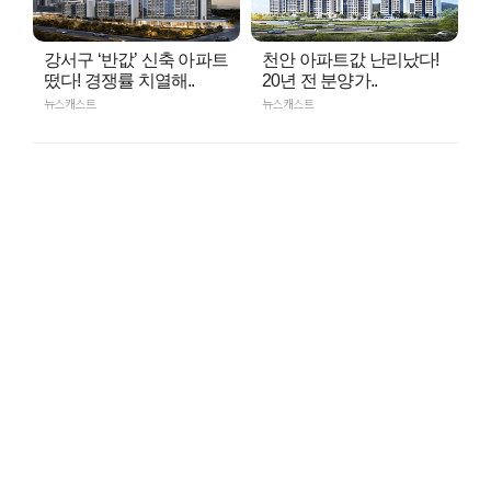
강서구 ‘반값’ 신축 아파트
천안 아파트값 난리났다!
떴다! 경쟁률 치열해..
20년 전 분양가..
뉴스캐스트
뉴스캐스트