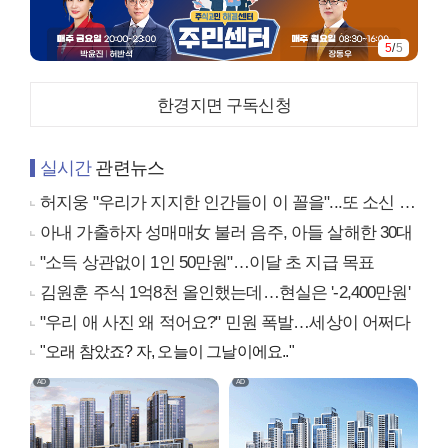
5
/
5
한경지면 구독신청
실시간
관련뉴스
허지웅 "우리가 지지한 인간들이 이 꼴을"...또 소신 발언
아내 가출하자 성매매女 불러 음주, 아들 살해한 30대
"소득 상관없이 1인 50만원"…이달 초 지급 목표
김원훈 주식 1억8천 올인했는데…현실은 '-2,400만원'
"우리 애 사진 왜 적어요?" 민원 폭발…세상이 어쩌다
"오래 참았죠? 자, 오늘이 그날이에요.."