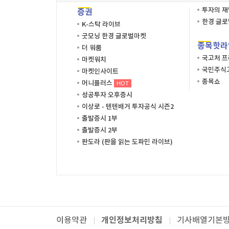
투자의 
증권
한경 글
K-스탁 라이브
굿모닝 한경 글로벌마켓
종목핫라
더 워룸
국고처 
마켓워치
국민주식고
마켓인사이트
종목쇼
머니플러스
HOT
성공투자 오후증시
이상로 - 텐텐배거 투자공식 시즌2
출발증시 1부
출발증시 2부
판도라 (판을 읽는 도파민 라이브)
개인정보처리방침
이용약관
기사배열기본
패밀리사이트