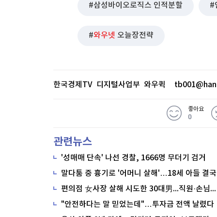
삼성바이오로직스 인적분할
와우넷
오늘장전략
한국경제TV 디지털사업부 와우퀵
tb001@han
좋아요
0
관련뉴스
'성매매 단속' 나선 경찰, 1666명 무더기 검거
말다툼 중 흉기로 '어머니 살해'…18세 아들 결국
편의점 女사장 살해 시도한 30대男...직원·손님이 막아
"안전하다는 말 믿었는데"…투자금 전액 날렸다