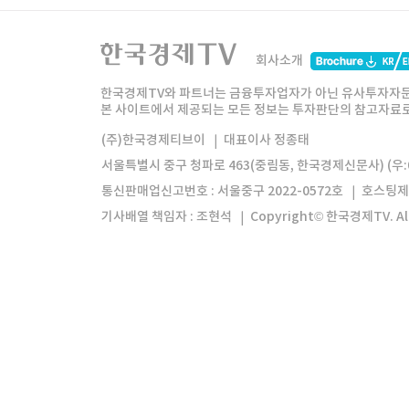
한국경제TV
와우넷
주식창
미네르
회사소개
한경미디어그룹
한국경제신문
한국경제
한국경제TV와 파트너는 금융투자업자가 아닌 유사투자자문
본 사이트에서 제공되는 모든 정보는 투자판단의 참고자료로 
모바일앱
한국경제TV앱
주식창앱
(주)한국경제티브이
대표이사 정종태
서울특별시 중구 청파로 463(중림동, 한국경제신문사) (우:0
통신판매업신고번호 : 서울중구 2022-0572호
호스팅제
기사배열 책임자 : 조현석
Copyright© 한국경제TV. All 