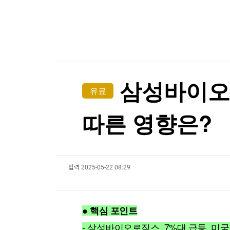
한국경제TV
뉴스홈
[온에어] 미네르바 아카데미
머니팜 모닝라이브
증권
굿모닝 작전
금융
콜롬비아 10년래 최악 강진, 100여명 사망…도시
오늘장 뭐사지?
부동산
콜롬비아 10년래 최악 강진, 100여명 사망…도시
[오후5시] 뉴스플러스
사회
온로드 (ON ROAD) 인사이트
글로벌경제
삼성바이오로
유료
랭킹뉴스
따른 영향은?
미네르바아카데미
증권 데이터
입력
2025-05-22 08:29
스페셜강의
특징주 뉴스
투자/재테크
매매신호 (랭킹100
부동산/세무
투자분석
● 핵심 포인트
산업
국내증시
[모집-3기-] 돈버는 트레이딩 투자 북클럽
환율
- 삼성바이오로직스, 7%대 급등. 미국