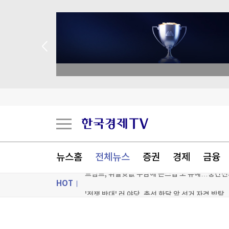
 애널리스트 업종 분석
콜롬비아 10년래 최악 강진, 100여명 사망…도시
젤렌스키 "러, 북한군 추가 배치 준비…한국 등 위
뉴스홈
전체뉴스
증권
경제
금융
트럼프, 휘발윳값 부담에 존스법 또 유예…중간선
HOT
'전쟁 반대' 러 야당, 총선 한달 앞 선거 자격 박탈
[포토+] 박정민, '멋짐 가득한 모습~'
ON AIR
뉴스
"나야, '흑백요리사' 시즌3"