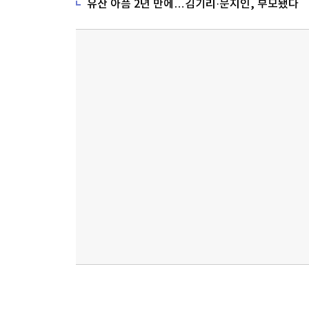
유산 아픔 2년 만에…김기리·문지인, 부모됐다