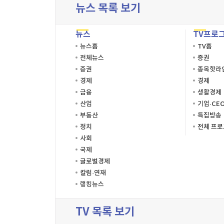
뉴스 목록 보기
뉴스
TV프로
뉴스홈
TV홈
전체뉴스
증권
증권
종목핫라
경제
경제
금융
생활경제
산업
기업·CE
부동산
특집방송
정치
전체 프
사회
국제
글로벌경제
칼럼·연재
랭킹뉴스
TV 목록 보기