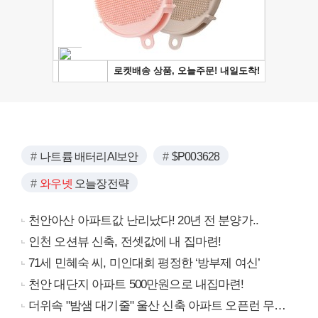
나트륨 배터리AI보안
$P003628
와우넷
오늘장전략
천안아산 아파트값 난리났다! 20년 전 분양가..
인천 오션뷰 신축, 전셋값에 내 집마련!
71세 민혜숙 씨, 미인대회 평정한 ‘방부제 여신’
천안 대단지 아파트 500만원으로 내집마련!
더위속 "밤샘 대기줄" 울산 신축 아파트 오픈런 무슨일?