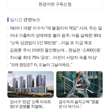
한경지면 구독신청
실시간
관련뉴스
'패러디 여왕' 이수지 "제 불찰이자 책임" 사과, 무슨 일
아내 가출하자 성매매女 불러 음주, 아들 살해한 30대
"소득 상관없이 1인 50만원"…이달 초 지급 목표
김원훈 주식 1억8천 올인했는데…현실은 '-2,400만원'
치사율 최대 75% '공포'…어린이 사망자 속출 '비상'
"오래 참았죠? 자, 오늘이 그날이에요.."
강서구 ‘반값’ 신축 아파트
금수저의 솔직고백 "명품
떴다! 경쟁률 치열해..
은 다 여기서.."