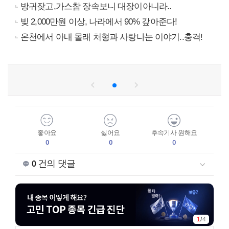
방귀잦고,가스참 장속보니 대장이아니라..
빚 2,000만원 이상, 나라에서 90% 갚아준다!
온천에서 아내 몰래 처형과 사랑나눈 이야기..충격!
좋아요
싫어요
후속기사 원해요
0
0
0
건의 댓글
0
1
/
4