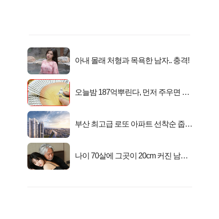
아내 몰래 처형과 목욕한 남자.. 충격!
오늘밤 187억뿌린다, 먼저 주우면 최
대1억..!
부산 최고급 로또 아파트 선착순 줍줍
떴다!
나이 70살에 그곳이 20cm 커진 남자..
충격!