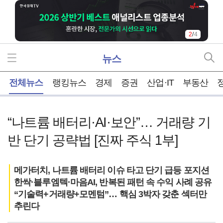
2
/
4
뉴스
홈
전체뉴스
랭킹뉴스
경제
증권
산업·IT
부동산
“나트륨 배터리·AI·보안”… 거래량 기
반 단기 공략법 [진짜 주식 1부]
메가터치, 나트륨 배터리 이슈 타고 단기 급등 포지션
한싹·블루엠텍·마음AI, 반복된 패턴 속 수익 사례 공유
“기술력+거래량+모멘텀”… 핵심 3박자 갖춘 섹터만
추린다