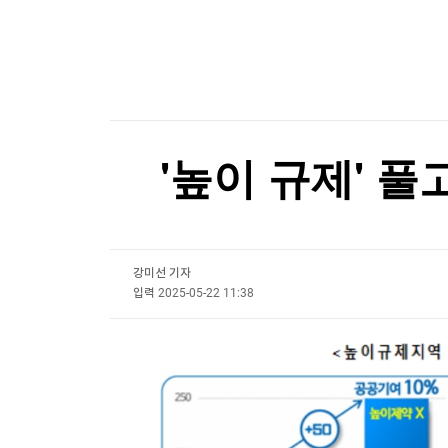
한국경제TV
뉴스홈
[온에어] K-스탁 라이브
머니팜 모닝라이브
증권
굿모닝 작전
금융
2027 충청 유니버시아드대회 본격 시작…공식 
오늘장 뭐사지?
부동산
2027 충청 유니버시아드대회 본격 시작…공식 
[오후5시] 뉴스플러스
사회
온로드 (ON ROAD) 인사이트
글로벌경제
'높이 규제' 풀
랭킹뉴스
강미선 기자
미네르바아카데미
증권 데이터
입력
2025-05-22 11:38
스페셜강의
특징주 뉴스
투자/재테크
매매신호 (랭킹100
부동산/세무
투자분석
산업
국내증시
[모집-3기-] 돈버는 트레이딩 투자 북클럽
환율