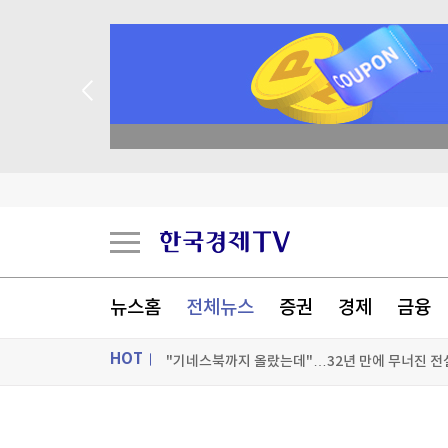
academy.co.kr
2027 충청 유니버시아드대회 본격 시작…공식 
[부고] 이중길(아시아나항공 PR팀 과장)씨 모친
뉴스홈
전체뉴스
증권
경제
금융
오세훈, 정부 세제개편 비판…"전월세 구하기 더 
HOT
"기네스북까지 올랐는데"…32년 만에 무너진 전
[포토+] 박정민, '멋짐 가득한 모습~'
ON AIR
뉴스
"나야, '흑백요리사' 시즌3"