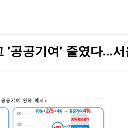
TV홈
무료방송
전체뉴스
증권
파트너스
경제
종목핫라인
추천 상
산업
초청장 발송
경제
오늘의 
정치
초청장 발송
생활경제
수익후기
국제
기업·CEO
이벤트
칼럼·연재
고 '공공기여' 줄였다..
특집방송
전체 프로그램
채널/편성
지역별채널
)
편성표