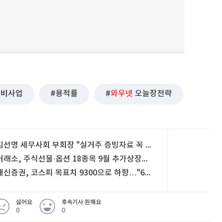
정비사업
용적률
와우넷
오늘장전략
김선명 세무사회 부회장 "실거주 증빙자료 꼭 챙겨야" [플러스 초대석]
거래소, 주식선물·옵션 18종목 9월 추가상장…10종목은 거래종료
대신증권, 코스피 목표치 9300으로 하향…"6000선 매수 구간"
싫어요
후속기사 원해요
0
0