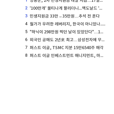
1
영동군, 2차 민생지원금 내달 지급…17일부터 신청 접수
2
'100만개' 불티나게 팔리더니...맥도날드 '충주찰옥수수버거' 돌연 판매 종료
3
민생지원금 33만→35만원…추석 전 푼다
4
월가가 우려한 레버리지, 한국이 아니었나...'상황 인식' 못한 아셴브레너의 추락
5
"하닉이 298만원 찍던 날이 있었단다"…100만 클릭 '전래동화' 정체
6
외국인 공매도 2년來 최고…삼성전자에 무슨일이 [B급기자의 B급리포트]
7
퍼스트 이글, TSMC 지분 15만6540주 매각
8
퍼스트 이글 인베스트먼트 매니지먼트, 마이크로소프트 지분 61만5117주 늘려