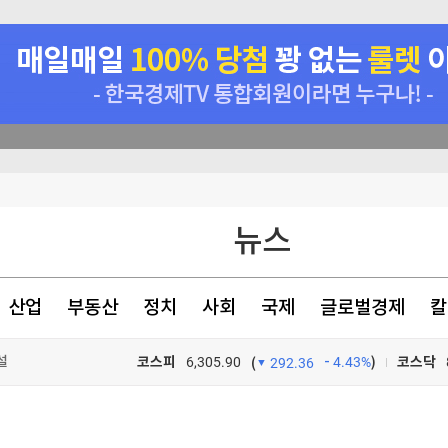
뉴스
초청장 발송
상
산업
부동산
정치
사회
국제
글로벌경제
칼
힘들어질 것"
설
코스피
6,305.90
4.43%
)
코스닥
(
292.36
TV프로그램
와우