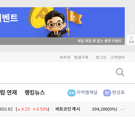
매일 매일 꽝 없는 룰렛 이벤트
와우넷
한경구독
로그인
고객센터
비트코인
91,453,000
(
-0.24%
)
이더리움
2,696,000
(
1.05%
)
럼·연재
랭킹뉴스
지역별채널
편성표
리플
1,483
(
-2.13%
)
803.82
0.53%
)
비트코인 캐시
304,200
(
0%
)
(
4.23
이오스
896
(
-0.45%
)
넷
주식창