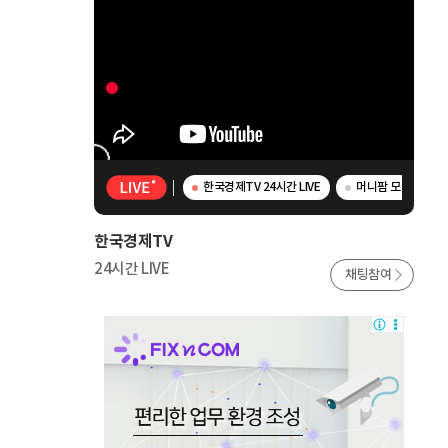
한국경제TV 24시간 LIVE
머니팜 모닝라이브 -
한국경제TV
24시간 LIVE
채팅참여