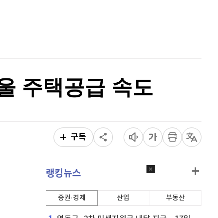
비트코인 골드
1,313
(
-763.82%
)
홈
AI추천
퀀텀
915
(
0.33%
)
품
마켓이슈
특징주
이벤트
이더리움 클래식
9,240
(
0.27%
)
비트코인
91,453,000
(
-0.24%
)
.서울 주택공급 속도
구독
랭킹뉴스
증권·경제
산업
부동산