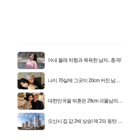
아내 몰래 처형과 목욕한 남자.. 충격!
나이 70살에 그곳이 20cm 커진 남자..
충격!
대한민국을 뒤흔든 29cm 괴물남의
진실
오산시 집 값 2배 상승! 제 2의 동탄 신
화..