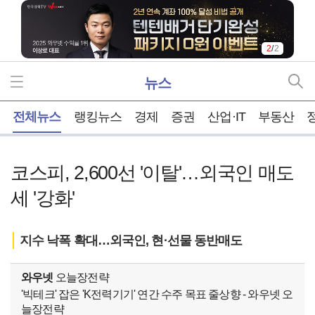
2
/
2
뉴스
홈
전체뉴스
랭킹뉴스
경제
증권
산업·IT
부동산
코스피, 2,600선 '이탈'…외국인 매도
세 '강화'
지수 낙폭 확대…외국인, 현·선물 동반매도
와우넷
오늘장전략
'빅테크' 잡은 'K전력기기' 연간 수주 목표 줄상향 - 와우넷 오
늘장전략