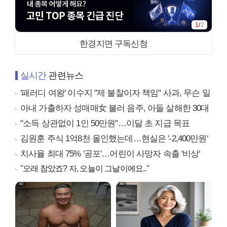
1
/
2
한경지면 구독신청
실시간
관련뉴스
'패러디 여왕' 이수지 "제 불찰이자 책임" 사과, 무슨 일
아내 가출하자 성매매女 불러 음주, 아들 살해한 30대
"소득 상관없이 1인 50만원"…이달 초 지급 목표
김원훈 주식 1억8천 올인했는데…현실은 '-2,400만원'
치사율 최대 75% '공포'…어린이 사망자 속출 '비상'
"오래 참았죠? 자, 오늘이 그날이에요.."