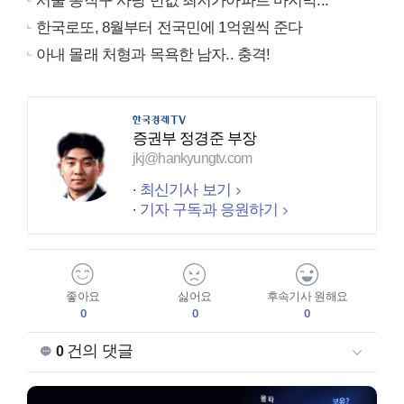
서울 동작구 사당 반값 최저가아파트 마지막...
한국로또, 8월부터 전국민에 1억원씩 준다
아내 몰래 처형과 목욕한 남자.. 충격!
증권부 정경준 부장
jkj@hankyungtv.com
최신기사 보기
기자 구독과 응원하기
좋아요
싫어요
후속기사 원해요
0
0
0
건의 댓글
0