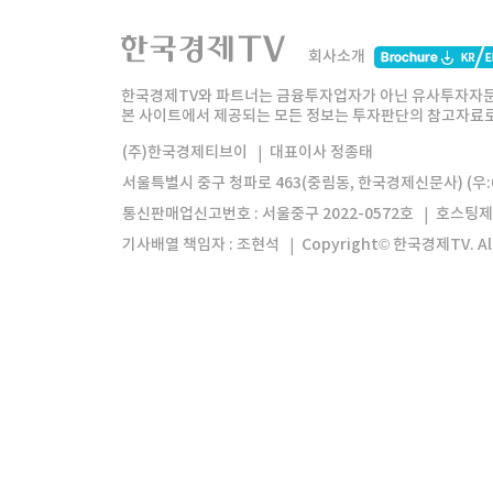
한국경제TV
와우넷
주식창
미네르
회사소개
한경미디어그룹
한국경제신문
한국경제
한국경제TV와 파트너는 금융투자업자가 아닌 유사투자자문
본 사이트에서 제공되는 모든 정보는 투자판단의 참고자료로 
모바일앱
한국경제TV앱
주식창앱
(주)한국경제티브이
대표이사 정종태
서울특별시 중구 청파로 463(중림동, 한국경제신문사) (우:0
통신판매업신고번호 : 서울중구 2022-0572호
호스팅제
기사배열 책임자 : 조현석
Copyright© 한국경제TV. All 