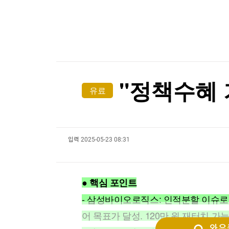
한국경제TV
뉴스홈
[온에어] 출발증시 2부
머니팜 모닝라이브
증권
굿모닝 작전
금융
농협, 폭염·가뭄 피해 예방 총력…범농협 합동 현
오늘장 뭐사지?
부동산
농협, 폭염·가뭄 피해 예방 총력…범농협 합동 현
[오후5시] 뉴스플러스
사회
온로드 (ON ROAD) 인사이트
글로벌경제
"정책수혜 기
유료
랭킹뉴스
입력
2025-05-23 08:31
미네르바아카데미
증권 데이터
스페셜강의
특징주 뉴스
● 핵심 포인트
투자/재테크
매매신호 (랭킹100
부동산/세무
투자분석
- 삼성바이오로직스: 인적분할 이슈로 2
산업
국내증시
어 목표가 달성. 120만 원 재터치 가
[모집-3기-] 돈버는 트레이딩 투자 북클럽
환율
와우퀵