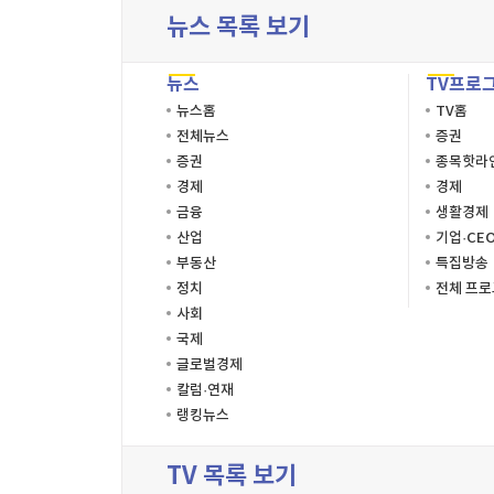
뉴스 목록 보기
뉴스
TV프로
뉴스홈
TV홈
전체뉴스
증권
증권
종목핫라
경제
경제
금융
생활경제
산업
기업·CE
부동산
특집방송
정치
전체 프
사회
국제
글로벌경제
칼럼·연재
랭킹뉴스
TV 목록 보기