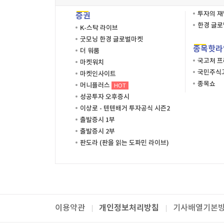
투자의 
증권
한경 글
K-스탁 라이브
굿모닝 한경 글로벌마켓
종목핫라
더 워룸
국고처 
마켓워치
국민주식고
마켓인사이트
종목쇼
머니플러스
HOT
성공투자 오후증시
이상로 - 텐텐배거 투자공식 시즌2
출발증시 1부
출발증시 2부
판도라 (판을 읽는 도파민 라이브)
개인정보처리방침
이용약관
기사배열기본
패밀리사이트