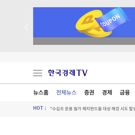
academy.co.kr
농협, 폭염·가뭄 피해 예방 총력…범농협 합동 현
반도체 호황에 경상흑자 역대 최대…상반기 2천억
뉴스홈
전체뉴스
증권
경제
금융
옛 분당 롯데백화점, 복합 랜드마크로 탈바꿈
HOT
"수십조 운용 월가 헤지펀드들 대상 해킹 시도 발
[포토+] 박정민, '멋짐 가득한 모습~'
ON AIR
뉴스
"나야, '흑백요리사' 시즌3"