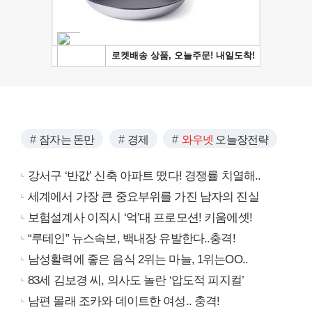
잠자는 돈만
경제
와우넷
오늘장전략
강서구 ‘반값’ 신축 아파트 떴다! 경쟁률 치열해..
세계에서 가장 큰 중요부위를 가진 남자의 진실
보험설계사 이직시 ‘억’대 프로모션! 키움에셋!
“루테인” 뉴스속보, 백내장 유발한다..충격!
남성활력에 좋은 음식 2위는 마늘, 1위는OO..
83세 김보경 씨, 의사도 놀란 ‘압도적 피지컬’
남편 몰래 조카와 데이트한 여성.. 충격!