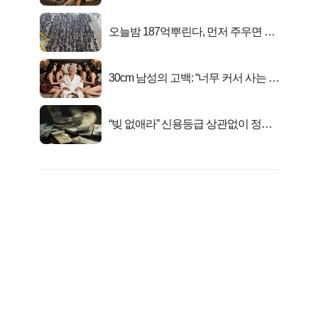
연
오늘밤 187억뿌린다, 먼저 주우면 최
대1억..!
30cm 남성의 고백: “너무 커서 사는 게
행복해요”
“빚 없애라” 신용등급 상관없이 정부
서 2억지원!