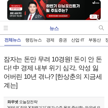
3
/
3
뉴스
홈
전체뉴스
랭킹뉴스
경제
증권
산업·IT
부동산
잠자는 돈만 무려 10경원! 돈이 안 돈
다! 中 경제 내부 위기 심각, 악성 잃
어버린 10년 겪나? [한상춘의 지금세
계는]
와우넷
오늘장전략
'빅테크' 잡은 'K전력기기' 연간 수주 목표 줄상향 - 와우넷 오