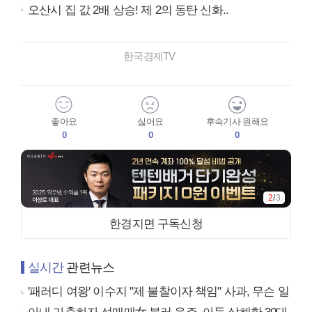
오산시 집 값 2배 상승! 제 2의 동탄 신화..
한국경제TV
좋아요
싫어요
후속기사 원해요
0
0
0
2
/
3
한경지면 구독신청
실시간
관련뉴스
'패러디 여왕' 이수지 "제 불찰이자 책임" 사과, 무슨 일