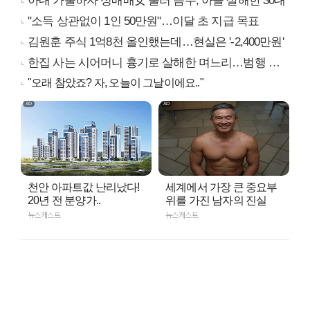
아내 가출하자 성매매女 불러 음주, 아들 살해한 30대
"소득 상관없이 1인 50만원"…이달 초 지급 목표
김원훈 주식 1억8천 올인했는데…현실은 '-2,400만원'
한집 사는 시어머니 흉기로 살해한 며느리…범행 동기는
"오래 참았죠? 자, 오늘이 그날이에요.."
천안 아파트값 난리났다!
세계에서 가장 큰 중요부
20년 전 분양가..
위를 가진 남자의 진실
뉴스캐스트
뉴스캐스트