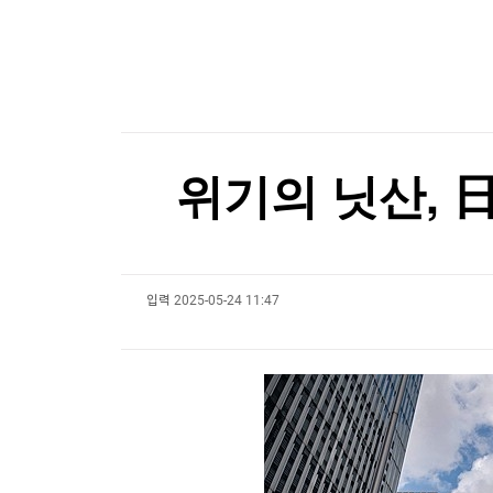
한국경제TV
뉴스홈
"여기가 천국이네"…한여름에도 에어컨 필요 없
머니팜 모닝라이브
증권
굿모닝 작전
금융
[포토+] 박정민, '멋짐 가득한 모습~'
오늘장 뭐사지?
부동산
"나야, '흑백요리사' 시즌3"
[오후5시] 뉴스플러스
사회
온로드 (ON ROAD) 인사이트
글로벌경제
[온에어] 미네르바 아카데미
위기의 닛산, 
랭킹뉴스
500만 '스파이더맨'…올해 최단 흥행 기록 세우
500만 '스파이더맨'…올해 최단 흥행 기록 세우
입력
2025-05-24 11:47
미네르바아카데미
증권 데이터
스페셜강의
특징주 뉴스
투자/재테크
매매신호 (랭킹100
부동산/세무
투자분석
산업
국내증시
[모집-3기-] 돈버는 트레이딩 투자 북클럽
환율