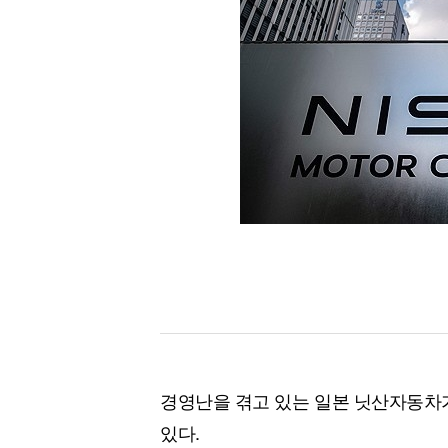
[할인50%] 한·미 투자 올인원 클래스
해외증시
경영난을 겪고 있는 일본 닛산자동차
있다.