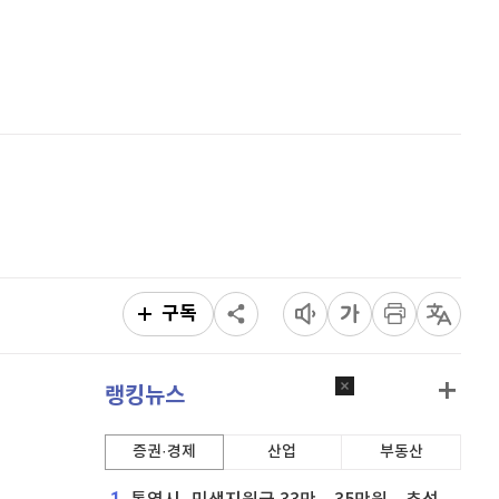
리플
1,455
(
0.76%
)
홈
AI추천
비트코인 캐시
305,300
(
0.99%
)
품
마켓이슈
특징주
이벤트
이오스
896
(
-0.45%
)
비트코인 골드
1,313
(
-763.82%
)
퀀텀
925
(
0.98%
)
이더리움 클래식
9,200
(
0.82%
)
비트코인
91,362,000
(
0.02%
)
구독
랭킹뉴스
증권·경제
산업
부동산
1