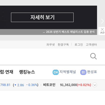
→ 2026 상반기 베스트 애널리스트 업종 분석
와우넷
한경구독
로그인
고객센터
럼·연재
랭킹뉴스
지역별채널
편성표
798.81
0.36%
)
비트코인
91,362,000
(
0.02%
)
(
2.86
이더리움
2,693,000
(
0.04%
)
넷
주식창