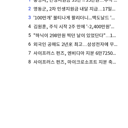
통영시, 민생지원금 33만→35만원…추석 전 푼다
2
영동군, 2차 민생지원금 내달 지급…17일부터 신청 접수
3
'100만개' 불티나게 팔리더니...맥도날드 '충주찰옥수수버거' 돌연 판매 종료
4
김원훈, 주식 시작 2주 만에 '-2,400만원'…"차 한 대 값 날렸다"
5
"하닉이 298만원 찍던 날이 있었단다"…100만 클릭 '전래동화' 정체
6
외국인 공매도 2년來 최고…삼성전자에 무슨일이 [B급기자의 B급리포트]
7
사이프러스 펀즈, 엔비디아 지분 6만7250주 매각
8
사이프러스 펀즈, 마이크로소프트 지분 축소...3만3천 주 매각