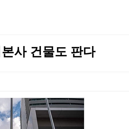
TV홈
무료방송
전체뉴스
는 동네
증권
파트너스
경제
종목핫라인
추천 상
산업
경제
오늘의 
정치
생활경제
수익후기
국제
기업·CEO
이벤트
칼럼·연재
日본사 건물도 판다
특집방송
며 극장가 장악
전체 프로그램
며 극장가 장악
채널/편성
지역별채널
)
편성표