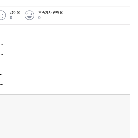
싫어요
후속기사 원해요
0
0
허지웅 "우리가 지지한 인간들이 이 꼴을"...또 소신 발언
아내 가출하자 성매매女 불러 음주, 아들 살해한 30대
김원훈 주식 1억8천 올인했는데…현실은 '-2,400만원'
"우리 애 사진 왜 적어요?" 민원 폭발…세상이 어쩌다