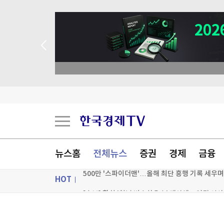
뉴스홈
전체뉴스
증권
경제
금융
HOT
500만 '스파이더맨'…올해 최단 흥행 기록 세우
ON AIR
뉴스
"공격 드론 도입"…반격능력 향상 위한 日안보문서