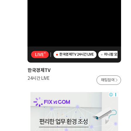
한국경제TV 24시간 LIVE
머니팜 모닝라이브 
한국경제TV
24시간 LIVE
채팅참여