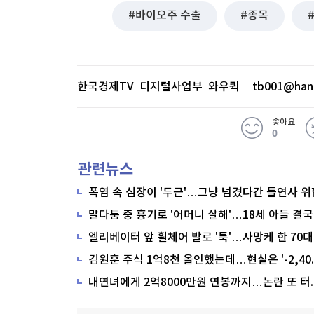
바이오주 수출
종목
한국경제TV 디지털사업부 와우퀵
tb001@han
좋아요
0
관련뉴스
폭염 속 심장이 '두근'…그냥 넘겼다간 돌연사 위
말다툼 중 흉기로 '어머니 살해'…18세 아들 결국
내연녀