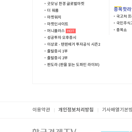
굿모닝 한경 글로벌마켓
종목핫라
더 워룸
국고처 
마켓워치
국민주식고
마켓인사이트
종목쇼
머니플러스
HOT
성공투자 오후증시
이상로 - 텐텐배거 투자공식 시즌2
출발증시 1부
출발증시 2부
판도라 (판을 읽는 도파민 라이브)
개인정보처리방침
이용약관
기사배열기본
패밀리사이트
한국경제TV
와우넷
주식창
미네르