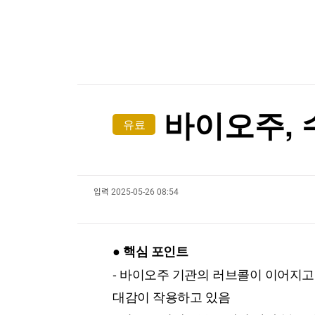
한국경제TV
뉴스홈
이란, 美에 병력철수·배상금 요구…"충족시까지 
머니팜 모닝라이브
증권
굿모닝 작전
금융
이란, 美에 병력철수·배상금 요구…"충족시까지 
오늘장 뭐사지?
부동산
[오후5시] 뉴스플러스
사회
온로드 (ON ROAD) 인사이트
글로벌경제
바이오주, 
유료
랭킹뉴스
입력
2025-05-26 08:54
미네르바아카데미
증권 데이터
스페셜강의
특징주 뉴스
● 핵심 포인트
투자/재테크
매매신호 (랭킹100
부동산/세무
투자분석
- 바이오주 기관의 러브콜이 이어지고
산업
국내증시
대감이 작용하고 있음
[모집-3기-] 돈버는 트레이딩 투자 북클럽
환율