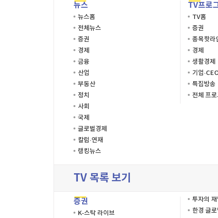
뉴스
TV프로
뉴스홈
TV홈
전체뉴스
증권
증권
종목핫라
경제
경제
금융
생활경제
산업
기업·CE
부동산
특집방송
정치
전체 프
사회
국제
글로벌경제
칼럼·연재
랭킹뉴스
TV 목록 보기
투자의 
증권
한경 글
K-스탁 라이브