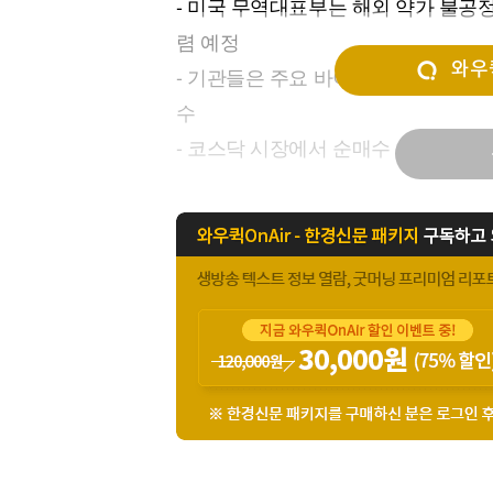
- 미국 무역대표부는 해외 약가 불공정
[할인50%] 한·미 투자 올인원 클래스
해외증시
렴 예정
와우퀵
- 기관들은 주요 바이오텍 회사인 알
수
- 코스닥 시장에서 순매수 상위