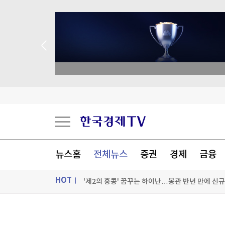
종목 무료 정밀 진단
이란, 美에 병력철수·배상금 요구…"충족시까지 
"오징어 게임 미국판 제작 무산...넷플릭스 관심 
민주당 "세제개편안 8월 말 정리…당정 조율"
뉴스홈
전체뉴스
증권
경제
금융
HOT
[포토+] 박정민, '멋짐 가득한 모습~'
"나야, '흑백요리사' 시즌3"
ON AIR
뉴스
[온에어] 한정훈의 부동산 카페