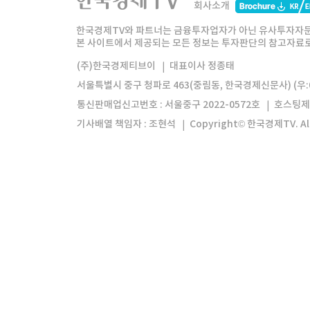
회사소개
한경미디어그룹
한국경제신문
한국경제
한국경제TV와 파트너는 금융투자업자가 아닌 유사투자자문
본 사이트에서 제공되는 모든 정보는 투자판단의 참고자료로 
모바일앱
한국경제TV앱
주식창앱
(주)한국경제티브이
대표이사 정종태
서울특별시 중구 청파로 463(중림동, 한국경제신문사) (우:0
통신판매업신고번호 : 서울중구 2022-0572호
호스팅제
기사배열 책임자 : 조현석
Copyright© 한국경제TV. All 