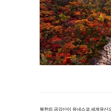
[할인50%] 한·미 투자 올인원 클래스
해외증시
북한의 금강산이 유네스코 세계유산으