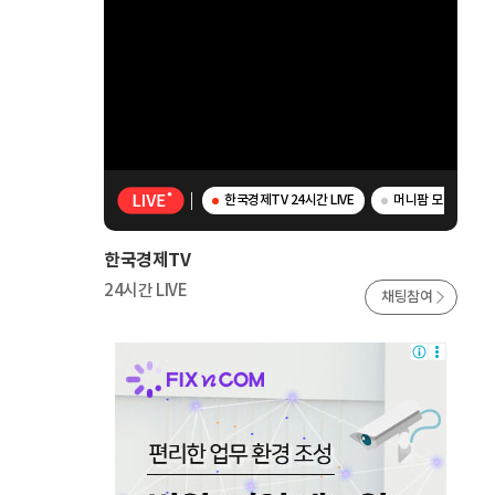
한국경제TV 24시간 LIVE
머니팜 모닝라이브 
한국경제TV
24시간 LIVE
채팅참여