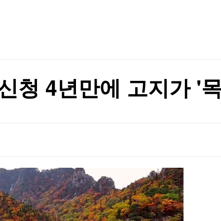
TV홈
무료방송
전체뉴스
소송전
증권
파트너스
경제
종목핫라인
추천 상
산업
소송전
경제
오늘의 
정치
생활경제
수익후기
국제
기업·CEO
이벤트
칼럼·연재
신청 4년만에 고지가 '목
특집방송
전체 프로그램
채널/편성
지역별채널
)
편성표