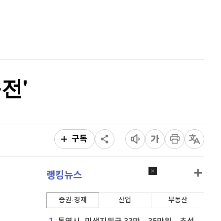
퀀텀
924
(
0.87%
)
홈
AI추천
이더리움 클래식
9,165
(
0.44%
)
품
마켓이슈
특징주
이벤트
비트코인
91,471,000
(
0.13%
)
전'
구독
랭킹뉴스
증권·경제
산업
부동산
1