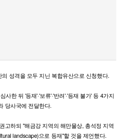
의 성격을 모두 지닌 복합유산으로 신청했다.
 뒤 '등재'·'보류'·'반려'·'등재 불가' 등 4가지
와 당사국에 전달한다.
권고하되 "해금강 지역의 해만물상, 총석정 지역
ral landscape)으로 등재"할 것을 제언했다.