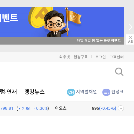
매일 매일 꽝 없는 룰렛 이벤트
비트코인
91,471,000
(
0.13%
)
와우넷
한경구독
로그인
고객센터
이더리움
2,695,000
(
0.11%
)
리플
1,455
(
0.76%
)
럼·연재
랭킹뉴스
지역별채널
편성표
비트코인 캐시
304,300
(
0.66%
)
798.81
0.36%
)
이오스
896
(
-0.45%
)
(
2.86
비트코인 골드
1,313
(
-763.82%
)
넷
주식창