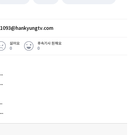
ht1093@hankyungtv.com
싫어요
후속기사 원해요
0
0
허지웅 "우리가 지지한 인간들이 이 꼴을"...또 소신 발언
아내 가출하자 성매매女 불러 음주, 아들 살해한 30대
김원훈 주식 1억8천 올인했는데…현실은 '-2,400만원'
"우리 애 사진 왜 적어요?" 민원 폭발…세상이 어쩌다