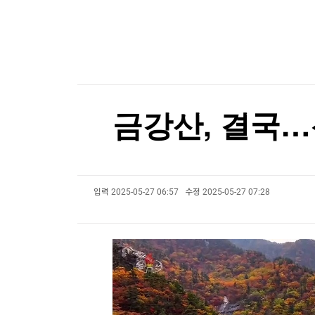
한국경제TV
뉴스홈
뉴욕 부자들 발칵…'고가 세컨하우스 과세' 결국 
머니팜 모닝라이브
증권
굿모닝 작전
금융
뉴욕 부자들 발칵…'고가 세컨하우스 과세' 결국 
오늘장 뭐사지?
부동산
[오후5시] 뉴스플러스
사회
온로드 (ON ROAD) 인사이트
글로벌경제
금강산, 결국…
랭킹뉴스
입력
2025-05-27 06:57
수정
2025-05-27 07:28
미네르바아카데미
증권 데이터
스페셜강의
특징주 뉴스
투자/재테크
매매신호 (랭킹100
부동산/세무
투자분석
산업
국내증시
[모집-3기-] 돈버는 트레이딩 투자 북클럽
환율