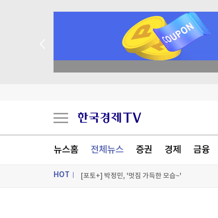
종목 무료 정밀 진단
뉴욕 부자들 발칵…'고가 세컨하우스 과세' 결국 
오드리 누나 "'케데헌' 덕분에 팝 음악에 대한 애정
"피지컬AI, PC 시작때와 비슷"…中 로봇 1위 회
뉴스홈
전체뉴스
증권
경제
금융
"기쁨조 후보였다…17세 신체 검사에서" 탈북민 
HOT
[포토+] 박정민, '멋짐 가득한 모습~'
"나야, '흑백요리사' 시즌3"
ON AIR
뉴스
[온에어] 한정훈의 부동산 카페