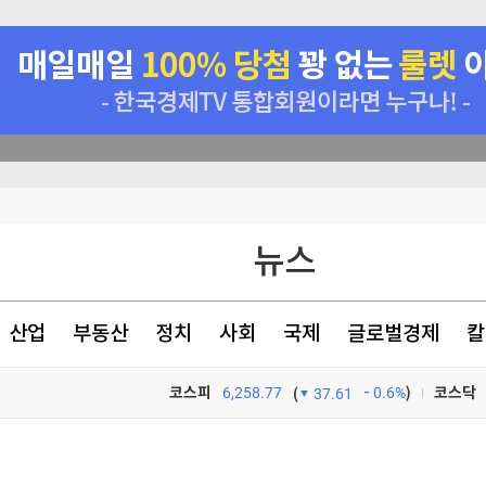
소송전
뉴스
 되살아 나"
장의 자신감
산업
부동산
정치
사회
국제
글로벌경제
칼
'충격' 고백
코스피
6,258.77
0.6%
)
코스닥
(
37.61
TV프로그램
와우