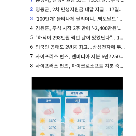
통영시, 민생지원금 33만→35만원…추석 전 푼다
2
영동군, 2차 민생지원금 내달 지급…17일부터 신청 접수
3
'100만개' 불티나게 팔리더니...맥도날드 '충주찰옥수수버거' 돌연 판매 종료
4
김원훈, 주식 시작 2주 만에 '-2,400만원'…"차 한 대 값 날렸다"
5
"하닉이 298만원 찍던 날이 있었단다"…100만 클릭 '전래동화' 정체
6
외국인 공매도 2년來 최고…삼성전자에 무슨일이 [B급기자의 B급리포트]
7
사이프러스 펀즈, 엔비디아 지분 6만7250주 매각
8
사이프러스 펀즈, 마이크로소프트 지분 축소...3만3천 주 매각