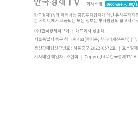
회사소개
한경미디어그룹
한국경제신문
한국경제
한국경제TV와 파트너는 금융투자업자가 아닌 유사투자자문
본 사이트에서 제공되는 모든 정보는 투자판단의 참고자료로 
모바일앱
한국경제TV앱
주식창앱
(주)한국경제티브이
대표이사 정종태
서울특별시 중구 청파로 463(중림동, 한국경제신문사) (우:0
통신판매업신고번호 : 서울중구 2022-0572호
호스팅제
기사배열 책임자 : 조현석
Copyright© 한국경제TV. All 