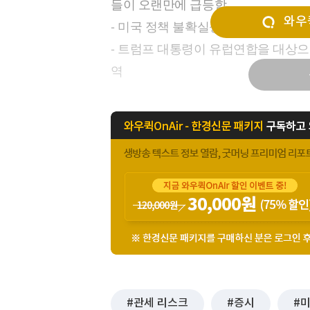
들이 오랜만에 급등함
[할인50%] 한·미 투자 올인원 클래스
해외증시
와우퀵
- 미국 정책 불확실성이라는 변수를 
- 트럼프 대통령이 유럽연합을 대상으
역
관세 리스크
증시