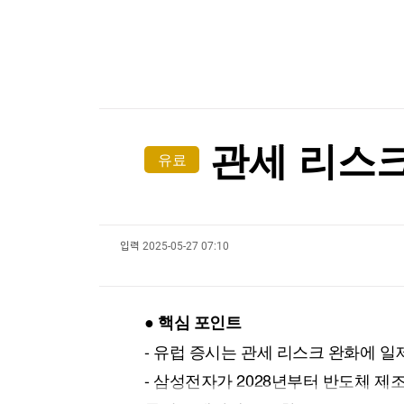
한국경제TV
뉴스홈
[온에어] 국고처 1부
머니팜 모닝라이브
증권
굿모닝 작전
금융
'아시아는 좁다'…K-라이프, 세계 최대 미국 시장
오늘장 뭐사지?
부동산
'아시아는 좁다'…K-라이프, 세계 최대 미국 시장
[오후5시] 뉴스플러스
사회
온로드 (ON ROAD) 인사이트
글로벌경제
관세 리스크
유료
랭킹뉴스
입력
2025-05-27 07:10
미네르바아카데미
증권 데이터
스페셜강의
특징주 뉴스
● 핵심 포인트
투자/재테크
매매신호 (랭킹100
부동산/세무
투자분석
- 유럽 증시는 관세 리스크 완화에 
산업
국내증시
- 삼성전자가 2028년부터 반도체 
[모집-3기-] 돈버는 트레이딩 투자 북클럽
환율