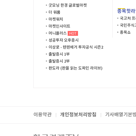
굿모닝 한경 글로벌마켓
종목핫라
더 워룸
국고처 
마켓워치
국민주식고
마켓인사이트
종목쇼
머니플러스
HOT
성공투자 오후증시
이상로 - 텐텐배거 투자공식 시즌2
출발증시 1부
출발증시 2부
판도라 (판을 읽는 도파민 라이브)
개인정보처리방침
이용약관
기사배열기본
패밀리사이트
한국경제TV
와우넷
주식창
미네르