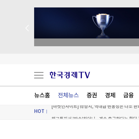
 애널리스트 업종 분석
'아시아는 좁다'…K-라이프, 세계 최대 미국 시장
분기이익 200조 향하는 삼전닉스…중국 추격·이
뉴스홈
전체뉴스
증권
경제
금융
[마켓인사이트] 韓증시, 역대급 변동성은 다소 
HOT
[포토+] 박정민, '멋짐 가득한 모습~'
ON AIR
뉴스
"나야, '흑백요리사' 시즌3"