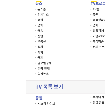
뉴스
TV프로
뉴스홈
TV홈
전체뉴스
증권
증권
종목핫라
경제
경제
금융
생활경제
산업
기업·CE
부동산
특집방송
정치
전체 프
사회
국제
글로벌경제
칼럼·연재
랭킹뉴스
TV 목록 보기
투자의 
증권
한경 글
K-스탁 라이브