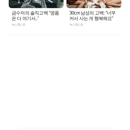
금수저의 솔직고백 "명품
30cm 남성의 고백: “너무
은 다 여기서.."
커서 사는 게 행복해요”
뉴스캐스트
뉴스캐스트