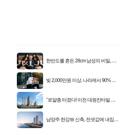
한반도를 흔든 28cm 남성의 비밀, 매
일 밤 즐거워
빚 2,000만원 이상, 나라에서 90% 갚
아준다!
"로얄층 터졌다! 이천 대원칸타빌 잔
여세대 긴급 공개"
남양주 한강뷰 신축, 전셋값에 내집마
련!