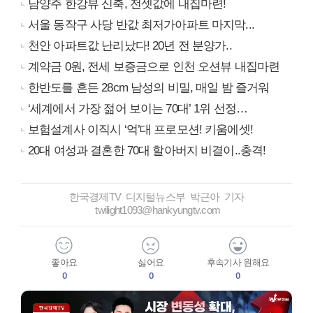
남양주 한강뷰 신축, 전셋값에 내집마련!
서울 동작구 사당 반값 최저가아파트 마지막...
천안 아파트값 난리났다! 20년 전 분양가..
계약금 0원, 전세 보증금으로 인천 오션뷰 내집마련
한반도를 흔든 28cm 남성의 비밀, 매일 밤 즐거워
‘세계에서 가장 젊어 보이는 70대’ 1위 선정…
보험설계사 이직시 ‘억’대 프로모션! 키움에셋!
20대 여성과 결혼한 70대 할아버지 비결이..충격!
한국경제TV 디지털뉴스부 박근아 기자
twilight1093@hankyungtv.com
좋아요
싫어요
후속기사 원해요
0
0
0