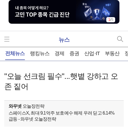
1
/
5
뉴스
홈
전체뉴스
랭킹뉴스
경제
증권
산업·IT
부동산
"오늘 선크림 필수"...햇볕 강하고 오
존 짙어
와우넷
오늘장전략
스페이스X, 최대 9.1억주 보호예수 해제 우려 딛고 6.14%
급등 - 와우넷 오늘장전략