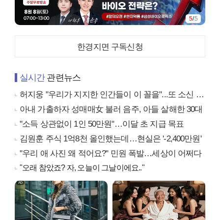
5
/
5
한경지면 구독신청
실시간
관련뉴스
허지웅 "우리가 지지한 인간들이 이 꼴을"...또 소신 발언
아내 가출하자 성매매女 불러 음주, 아들 살해한 30대
"소득 상관없이 1인 50만원"…이달 초 지급 목표
김원훈 주식 1억8천 올인했는데…현실은 '-2,400만원'
"우리 애 사진 왜 적어요?" 민원 폭발…세상이 어쩌다
"오래 참았죠? 자, 오늘이 그날이에요.."