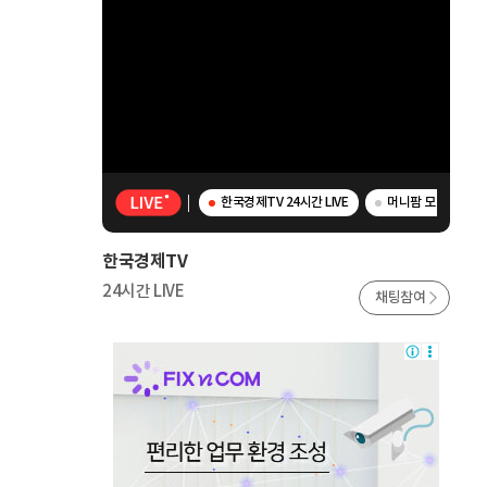
한국경제TV 24시간 LIVE
머니팜 모닝라이브 
한국경제TV
24시간 LIVE
채팅참여