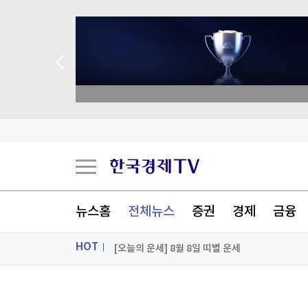
종목 무료 정밀 진단
밀레이, 브라질 대선 앞두고 '反룰라' 우파정상회
트럼프, '탄약부족' 보도에 격노…"'누가 흘리나' 
뉴스홈
전체뉴스
증권
경제
금융
[오늘의 운세] 2026년 8월 8일 별자리 운세
HOT
[오늘의 운세] 8월 8일 띠별 운세
[포토+] 박정민, '멋짐 가득한 모습~'
ON AIR
뉴스
"나야, '흑백요리사' 시즌3"