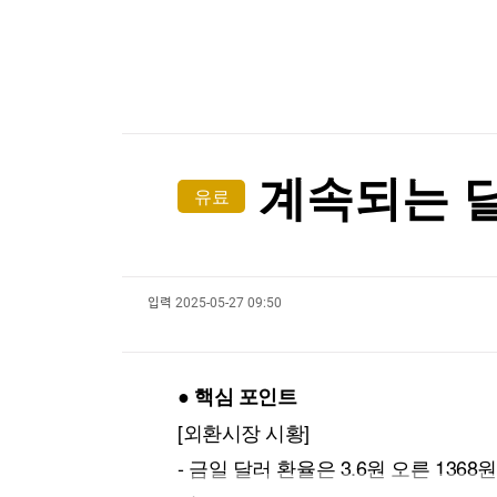
한국경제TV
뉴스홈
[온에어] ETF 골든타임
머니팜 모닝라이브
증권
굿모닝 작전
금융
밀레이, 브라질 대선 앞두고 '反룰라' 우파정상회
오늘장 뭐사지?
부동산
밀레이, 브라질 대선 앞두고 '反룰라' 우파정상회
[오후5시] 뉴스플러스
사회
온로드 (ON ROAD) 인사이트
글로벌경제
계속되는 달
유료
랭킹뉴스
입력
2025-05-27 09:50
미네르바아카데미
증권 데이터
스페셜강의
특징주 뉴스
● 핵심 포인트
투자/재테크
매매신호 (랭킹100
부동산/세무
투자분석
[외환시장 시황]
산업
국내증시
- 금일 달러 환율은 3.6원 오른 13
[모집-3기-] 돈버는 트레이딩 투자 북클럽
환율