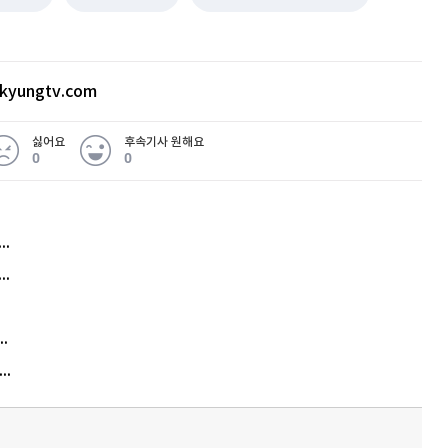
kyungtv.com
싫어요
후속기사 원해요
0
0
허지웅 "우리가 지지한 인간들이 이 꼴을"...또 소신 발언
아내 가출하자 성매매女 불러 음주, 아들 살해한 30대
김원훈 주식 1억8천 올인했는데…현실은 '-2,400만원'
"우리 애 사진 왜 적어요?" 민원 폭발…세상이 어쩌다