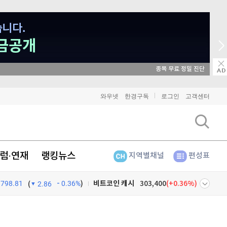
매일 매일 
와우넷
한경구독
로그인
고객센터
비트코인
91,378,000
(
0.03%
)
이더리움
2,697,000
(
0.19%
)
럼·연재
랭킹뉴스
지역별채널
편성표
리플
1,444
(
0%
)
798.81
0.36%
)
비트코인 캐시
303,400
(
0.36%
)
(
2.86
이오스
896
(
-0.45%
)
넷
주식창