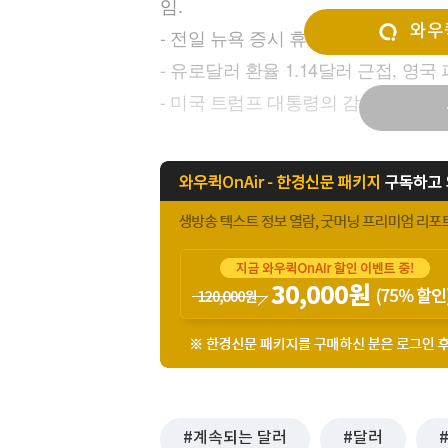
임.
[할인50%] 한·미 투자 올인원 클래스
해외증시
와우퀵
- 전일 뉴욕 증시 휴장에도 달러 지수 0
- 유로달러 환율 1.14달러 근접, 영
- 미국 트럼프 대통령의 감세 및 관세
계속되는 달러
달러