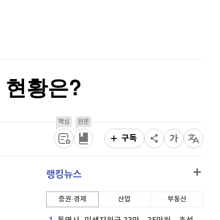
비트코인 골드
1,313
(
-763.82%
)
홈
AI추천
퀀텀
912
(
-0.44%
)
품
마켓이슈
특징주
이벤트
이더리움 클래식
9,130
(
0.05%
)
비트코인
91,378,000
(
0.03%
)
 현황은?
핵심
원문
구독
랭킹뉴스
증권·경제
산업
부동산
1