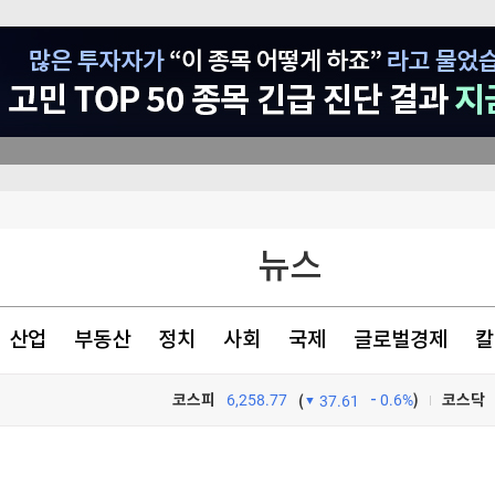
뉴스
의 추진
색출 지시"
산업
부동산
정치
사회
국제
글로벌경제
칼
코스피
6,258.77
0.6%
)
코스닥
(
37.61
TV프로그램
와우