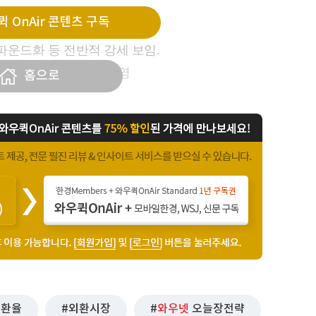
 OnAir 콘텐츠 구독
.12% 추가 하락함.
국 파운드화 등 전반적 강세 보임.
 정책이 달러에 부정적 영
홈으로
환율
외환시장
와우넷
오늘장전략