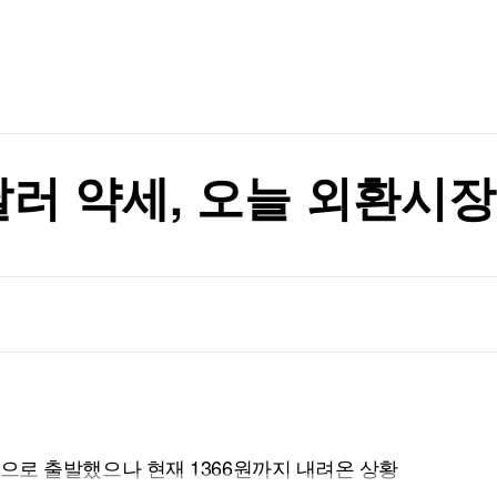
TV홈
무료방송
전체뉴스
증권
파트너스
경제
종목핫라인
추천 상
산업
의 추진
경제
오늘의 
정치
의 추진
생활경제
수익후기
국제
기업·CEO
이벤트
칼럼·연재
러 약세, 오늘 외환시장
특집방송
전체 프로그램
채널/편성
지역별채널
)
편성표
68원으로 출발했으나 현재 1366원까지 내려온 상황