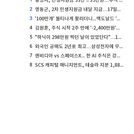
통영시, 민생지원금 33만→35만원…추석 전 푼다
2
영동군, 2차 민생지원금 내달 지급…17일부터 신청 접수
3
'100만개' 불티나게 팔리더니...맥도날드 '충주찰옥수수버거' 돌연 판매 종료
4
김원훈, 주식 시작 2주 만에 '-2,400만원'…"차 한 대 값 날렸다"
5
"하닉이 298만원 찍던 날이 있었단다"…100만 클릭 '전래동화' 정체
6
외국인 공매도 2년來 최고…삼성전자에 무슨일이 [B급기자의 B급리포트]
7
엔비디아 vs 스페이스X... 한 AI 주식은 강력 매수, 다른 하나는 강력 매도라고 투자자 주장
8
SCS 캐피털 매니지먼트, 테슬라 지분 1,889주 추가 매수