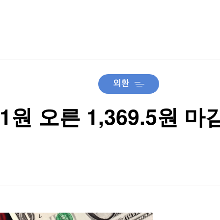
TV홈
무료방송
전체뉴스
'도전장'
증권
파트너스
경제
종목핫라인
추천 상
산업
경제
오늘의 
정치
생활경제
수익후기
국제
기업·CEO
이벤트
칼럼·연재
외환
특집방송
전체 프로그램
1원 오른 1,369.5원 마
채널/편성
지역별채널
)
편성표