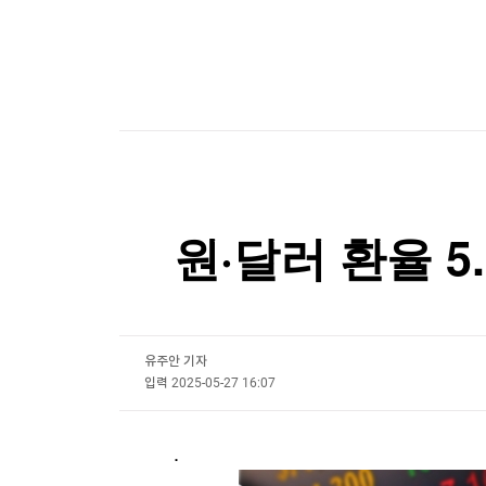
한국경제TV
뉴스홈
KDB생명 본입찰에 흥국생명·한투지주·한화생명 
머니팜 모닝라이브
증권
굿모닝 작전
금융
[포토+] 박정민, '멋짐 가득한 모습~'
오늘장 뭐사지?
부동산
"나야, '흑백요리사' 시즌3"
[오후5시] 뉴스플러스
사회
온로드 (ON ROAD) 인사이트
글로벌경제
[온에어] 종목쇼
랭킹뉴스
코스피 소폭 하락…SK 하이닉스 5% 가까이 급락
원·달러 환율 5.
코스피 소폭 하락…SK 하이닉스 5% 가까이 급락
미네르바아카데미
증권 데이터
스페셜강의
특징주 뉴스
유주안 기자
입력
2025-05-27 16:07
투자/재테크
매매신호 (랭킹100
부동산/세무
투자분석
산업
국내증시
.
[모집-3기-] 돈버는 트레이딩 투자 북클럽
환율