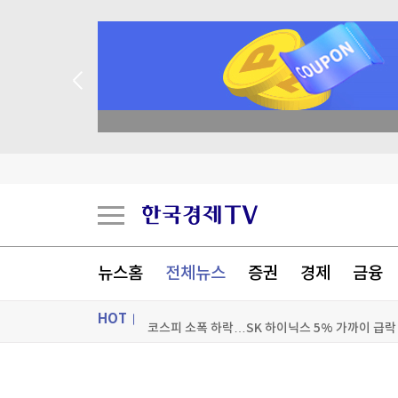
종목 무료 정밀 진단
뉴스홈
전체뉴스
증권
경제
금융
HOT
코스피 소폭 하락…SK 하이닉스 5% 가까이 급락
대원제약 상반기 매출 3천109억원…3.1% 증가
ON AIR
뉴스
아라미드·타이어코드 날았다…코오롱인더, 2분기 