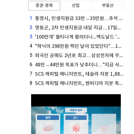
증권·경제
산업
부동산
1
통영시, 민생지원금 33만→35만원…추석 전 푼다
2
영동군, 2차 민생지원금 내달 지급…17일부터 신청 접수
3
'100만개' 불티나게 팔리더니...맥도날드 '충주찰옥수수버거' 돌연 판매 종료
4
"하닉이 298만원 찍던 날이 있었단다"…100만 클릭 '전래동화' 정체
5
외국인 공매도 2년來 최고…삼성전자에 무슨일이 [B급기자의 B급리포트]
6
48만→44만원 목표가 낮추더니…"지금 사라, 70% 오른다"는 종목
7
SCS 캐피털 매니지먼트, 테슬라 지분 1,889주 추가 매수
8
SCS 캐피털 매니지먼트, 엔비디아 지분 축소...8,590주 매도