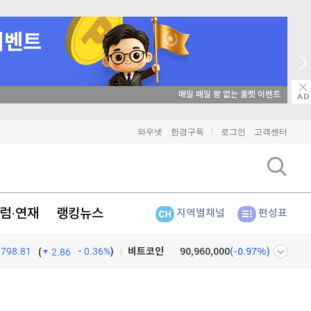
매일 매일 꽝 없는 룰렛 이벤트
와우넷
한경구독
로그인
고객센터
럼·연재
랭킹뉴스
지역별채널
편성표
798.81
0.36%
)
비트코인
90,960,000
(
-0.97%
)
(
2.86
이더리움
2,690,000
(
-0.9%
)
넷
주식창