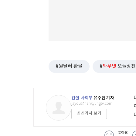
원달러 환율
와우넷
오늘장전
건설·사회부
유주안 기자
jayou@hankyungtv.com
최신기사 보기
좋아요