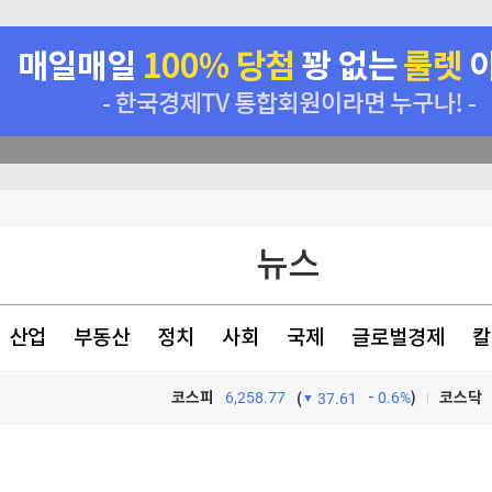
뉴스
산업
부동산
정치
사회
국제
글로벌경제
칼
코스피
6,258.77
0.6%
)
코스닥
(
37.61
TV프로그램
와우
영업익 118%↑