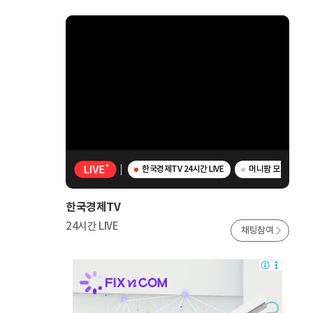
한국경제TV 24시간 LIVE
머니팜 모닝라이브 
한국경제TV
24시간 LIVE
채팅참여