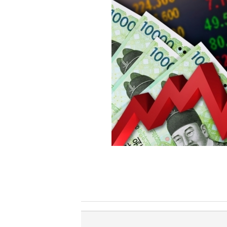
[할인50%] 한·미 투자 올인원 클래스
해외증시