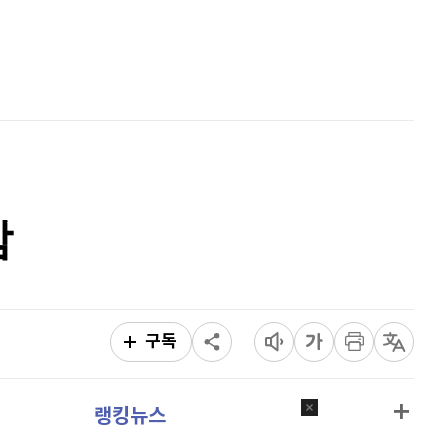
리플
1,452
(
-2.4%
)
홈
AI추천
비트코인 캐시
304,800
(
0.83%
)
품
마켓이슈
특징주
이벤트
이오스
896
(
-0.45%
)
비트코인 골드
1,313
(
-763.82%
)
퀀텀
919
(
-0.11%
)
감
이더리움 클래식
9,220
(
1.32%
)
비트코인
90,960,000
(
-0.97%
)
구독
랭킹뉴스