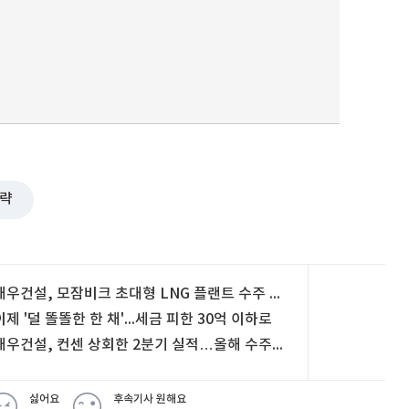
략
대우건설, 모잠비크 초대형 LNG 플랜트 수주 청신호
이제 '덜 똘똘한 한 채'...세금 피한 30억 이하로
대우건설, 컨센 상회한 2분기 실적…올해 수주 목표 18조→27조 상향
싫어요
후속기사 원해요