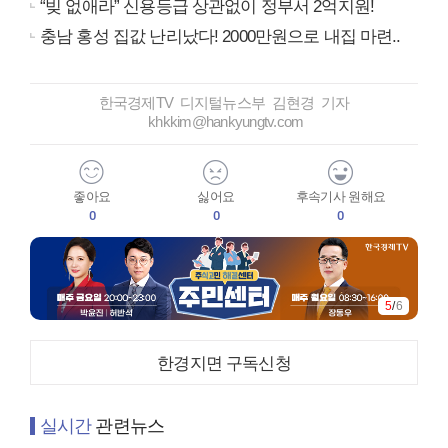
“빚 없애라” 신용등급 상관없이 정부서 2억지원!
충남 홍성 집값 난리났다! 2000만원으로 내집 마련..
한국경제TV 디지털뉴스부 김현경 기자
khkkim@hankyungtv.com
좋아요
싫어요
후속기사 원해요
0
0
0
5
/
6
한경지면 구독신청
실시간
관련뉴스