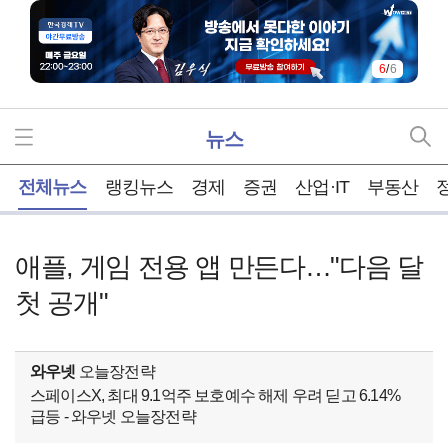
6
/
6
뉴스
홈
전체뉴스
랭킹뉴스
경제
증권
산업·IT
부동산
애플, 게임 전용 앱 만든다…"다음 달
첫 공개"
와우넷
오늘장전략
스페이스X, 최대 9.1억주 보호예수 해제 우려 딛고 6.14%
급등 - 와우넷 오늘장전략