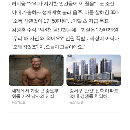
허지웅 "우리가 지지한 인간들이 이 꼴을"...또 소신 발언
아내 가출하자 성매매女 불러 음주, 아들 살해한 30대
"소득 상관없이 1인 50만원"…이달 초 지급 목표
김원훈 주식 1억8천 올인했는데…현실은 '-2,400만원'
"우리 애 사진 왜 적어요?" 민원 폭발…세상이 어쩌다
"오래 참았죠? 자, 오늘이 그날이에요.."
세계에서 가장 큰 중요부
강서구 ‘반값’ 신축 아파트
위를 가진 남자의 진실
떴다! 경쟁률 치열해..
뉴스캐스트
뉴스캐스트