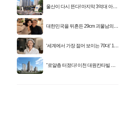
울산이 다시 뜬다! 마지막 3억대 아파
트 로또분양!
대한민국을 뒤흔든 29cm 괴물남의
진실
‘세계에서 가장 젊어 보이는 70대’ 1위
선정…
"로얄층 터졌다! 이천 대원칸타빌 잔
여세대 긴급 공개"