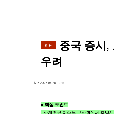
한국경제TV
뉴스홈
[온에어] 경제전쟁 꾼 시즌3
머니팜 모닝라이브
증권
굿모닝 작전
금융
시장지배력 노린 오픈AI, 챗GPT 무료고객에 최
오늘장 뭐사지?
부동산
시장지배력 노린 오픈AI, 챗GPT 무료고객에 최
[오후5시] 뉴스플러스
사회
온로드 (ON ROAD) 인사이트
글로벌경제
중국 증시,
회원
랭킹뉴스
우려
미네르바아카데미
증권 데이터
입력
2025-05-28 10:48
스페셜강의
특징주 뉴스
투자/재테크
매매신호 (랭킹100
부동산/세무
투자분석
● 핵심 포인트
산업
국내증시
[모집-3기-] 돈버는 트레이딩 투자 북클럽
환율
- 상해종합 지수는 보합권에서 출발해 