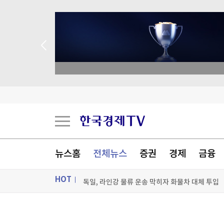
 애널리스트 업종 분석
시장지배력 노린 오픈AI, 챗GPT 무료고객에 최
'30년 난제' 자가염증질환 원인 '파이린' 활성화 
뉴스홈
전체뉴스
증권
경제
금융
세계최고령 도전 119세…"오래 살려면 일하고 
HOT
독일, 라인강 물류 운송 막히자 화물차 대체 투입
[포토+] 박정민, '멋짐 가득한 모습~'
ON AIR
뉴스
"나야, '흑백요리사' 시즌3"