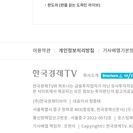
판도라 (판을 읽는 도파민 라이브)
개인정보처리방침
이용약관
기사배열기본
패밀리사이트
한국경제TV
와우넷
주식창
미네르
회사소개
한경미디어그룹
한국경제신문
한국경제
한국경제TV와 파트너는 금융투자업자가 아닌 유사투자자문
본 사이트에서 제공되는 모든 정보는 투자판단의 참고자료로 
모바일앱
한국경제TV앱
주식창앱
(주)한국경제티브이
대표이사 정종태
서울특별시 중구 청파로 463(중림동, 한국경제신문사) (우:0
통신판매업신고번호 : 서울중구 2022-0572호
호스팅제
기사배열 책임자 : 조현석
Copyright© 한국경제TV. All 