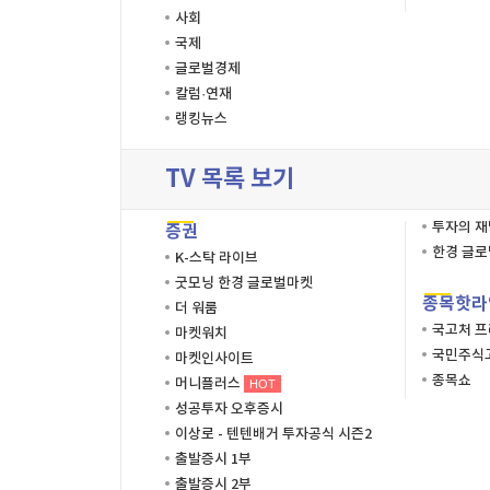
사회
국제
글로벌경제
칼럼·연재
랭킹뉴스
TV 목록 보기
투자의 
증권
한경 글
K-스탁 라이브
굿모닝 한경 글로벌마켓
종목핫라
더 워룸
국고처 
마켓워치
국민주식고
마켓인사이트
종목쇼
머니플러스
HOT
성공투자 오후증시
이상로 - 텐텐배거 투자공식 시즌2
출발증시 1부
출발증시 2부