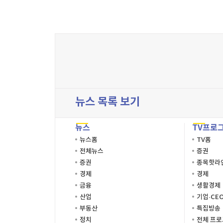
뉴스 목록 보기
뉴스
TV프로
뉴스홈
TV홈
전체뉴스
증권
증권
종목핫라
경제
경제
금융
생활경제
산업
기업·CE
부동산
특집방송
정치
전체 프