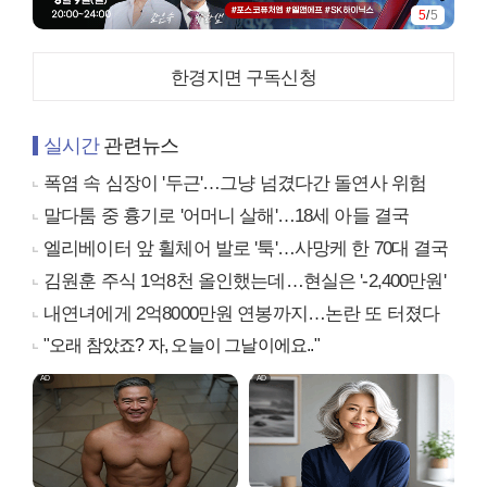
5
/
5
한경지면 구독신청
실시간
관련뉴스
폭염 속 심장이 '두근'…그냥 넘겼다간 돌연사 위험
말다툼 중 흉기로 '어머니 살해'…18세 아들 결국
엘리베이터 앞 휠체어 발로 '툭'…사망케 한 70대 결국
김원훈 주식 1억8천 올인했는데…현실은 '-2,400만원'
내연녀에게 2억8000만원 연봉까지…논란 또 터졌다
"오래 참았죠? 자, 오늘이 그날이에요.."