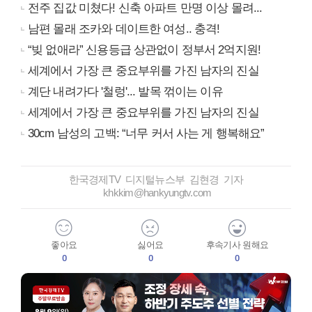
전주 집값 미쳤다! 신축 아파트 만명 이상 몰려...
남편 몰래 조카와 데이트한 여성.. 충격!
“빚 없애라” 신용등급 상관없이 정부서 2억지원!
세계에서 가장 큰 중요부위를 가진 남자의 진실
계단 내려가다 '철렁'... 발목 꺾이는 이유
세계에서 가장 큰 중요부위를 가진 남자의 진실
30cm 남성의 고백: “너무 커서 사는 게 행복해요”
한국경제TV 디지털뉴스부 김현경 기자
khkkim@hankyungtv.com
좋아요
싫어요
후속기사 원해요
0
0
0