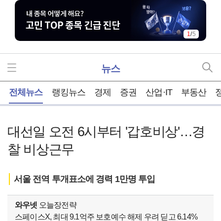
1
/
5
뉴스
홈
전체뉴스
랭킹뉴스
경제
증권
산업·IT
부동산
대선일 오전 6시부터 '갑호비상'…경
찰 비상근무
서울 전역 투개표소에 경력 1만명 투입
와우넷
오늘장전략
스페이스X, 최대 9.1억주 보호예수 해제 우려 딛고 6.14%