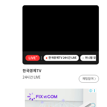
한국경제TV 24시간 LIVE
머니팜 모닝라이브 
한국경제TV
24시간 LIVE
채팅참여