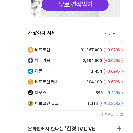
가상화폐 시세
기사 보기 +
923
(
0.76%
)
비트코인
91,367,000
(
0.02%
)
,165
(
0.44%
)
이더리움
2,694,000
(
0.07%
)
리플
1,454
(
0.69%
)
비트코인 캐시
304,100
(
0.60%
)
이오스
896
(
-0.45%
)
비트코인 골드
1,313
(
-763.82%
)
정보제공 : 빗썸
'한경TV LIVE'
온라인에서 만나는