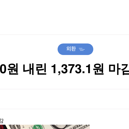
TV홈
무료방송
전체뉴스
'이 됐나
증권
파트너스
경제
종목핫라인
추천 상
산업
경제
오늘의 
정치
생활경제
수익후기
국제
기업·CEO
이벤트
칼럼·연재
외환
특집방송
여명 부상
전체 프로그램
0원 내린 1,373.1원 마
여명 부상
채널/편성
지역별채널
)
편성표
마감