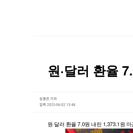
한국경제TV
뉴스홈
[테크톡노트] 폴드는 어떻게 '아재폰'에서 'MZ폰
머니팜 모닝라이브
증권
굿모닝 작전
금융
[포토+] 박정민, '멋짐 가득한 모습~'
오늘장 뭐사지?
부동산
"나야, '흑백요리사' 시즌3"
[오후5시] 뉴스플러스
사회
온로드 (ON ROAD) 인사이트
글로벌경제
[온에어] 건강매거진
랭킹뉴스
스리랑카서 또 잇따라 교도소 폭동…3명 사망·20
원·달러 환율 7.
스리랑카서 또 잇따라 교도소 폭동…3명 사망·20
미네르바아카데미
증권 데이터
스페셜강의
특징주 뉴스
임동진 기자
입력
2025-06-02 15:48
투자/재테크
매매신호 (랭킹100
부동산/세무
투자분석
산업
국내증시
원·달러 환율 7.0원 내린 1,373.1원 
[모집-3기-] 돈버는 트레이딩 투자 북클럽
환율