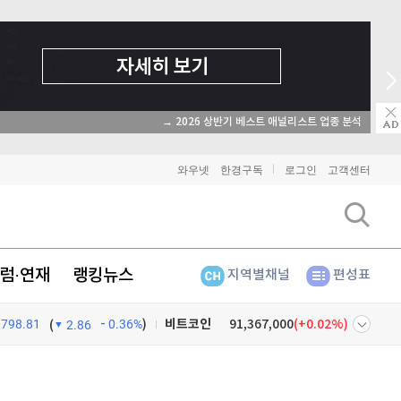
→ 2026 상반기 베스트 애널리스트 업종 분석
와우넷
한경구독
로그인
고객센터
럼·연재
랭킹뉴스
지역별채널
편성표
798.81
0.36%
)
비트코인
91,367,000
(
0.02%
)
(
2.86
이더리움
2,694,000
(
0.07%
)
넷
주식창