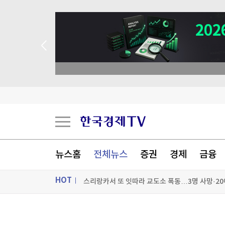
뉴스홈
전체뉴스
증권
경제
금융
HOT
스리랑카서 또 잇따라 교도소 폭동…3명 사망·20
블랙핑크 10년, 멤버 합산 순자산 1975억…"K팝
ON AIR
뉴스
'윤석열 탄핵 반대' 손현보 목사, 美 트럼프 대통령