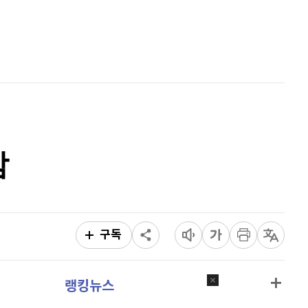
리플
1,454
(
0.69%
)
홈
AI추천
비트코인 캐시
304,100
(
0.6%
)
품
마켓이슈
특징주
이벤트
이오스
896
(
-0.45%
)
비트코인 골드
1,313
(
-763.82%
)
퀀텀
923
(
0.76%
)
감
이더리움 클래식
9,165
(
0.44%
)
비트코인
91,367,000
(
0.02%
)
구독
랭킹뉴스