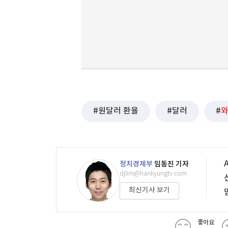
원달러 환율
달러
정치경제부
임동진 기자
djlim@hankyungtv.com
최신기사 보기
좋아요