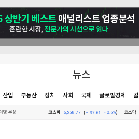
뉴스
산업
부동산
정치
사회
국제
글로벌경제
칼
여명 부상
코스피
6,258.77
0.6%
)
코스닥
(
37.61
 걸그룹 최고"
TV프로그램
와우
 면담