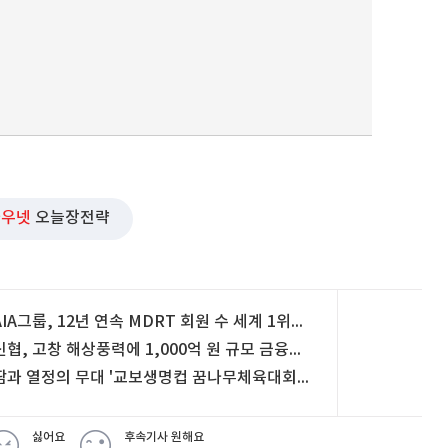
와우넷
오늘장전략
AIA그룹, 12년 연속 MDRT 회원 수 세계 1위…국내도 34%↑
신협, 고창 해상풍력에 1,000억 원 규모 금융지원
땀과 열정의 무대 '교보생명컵 꿈나무체육대회' 폐막
싫어요
후속기사 원해요