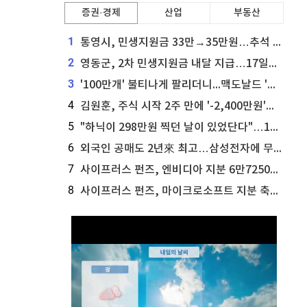
증권·경제
산업
부동산
1
통영시, 민생지원금 33만→35만원…추석 전 푼다
2
영동군, 2차 민생지원금 내달 지급…17일부터 신청 접수
3
'100만개' 불티나게 팔리더니...맥도날드 '충주찰옥수수버거' 돌연 판매 종료
4
김원훈, 주식 시작 2주 만에 '-2,400만원'…"차 한 대 값 날렸다"
5
"하닉이 298만원 찍던 날이 있었단다"…100만 클릭 '전래동화' 정체
6
외국인 공매도 2년來 최고…삼성전자에 무슨일이 [B급기자의 B급리포트]
7
사이프러스 펀즈, 엔비디아 지분 6만7250주 매각
8
사이프러스 펀즈, 마이크로소프트 지분 축소...3만3천 주 매각