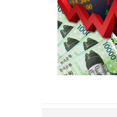
[할인50%] 한·미 투자 올인원 클래스
해외증시