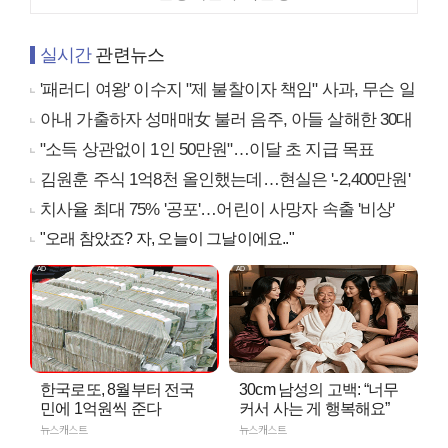
실시간
관련뉴스
'패러디 여왕' 이수지 "제 불찰이자 책임" 사과, 무슨 일
아내 가출하자 성매매女 불러 음주, 아들 살해한 30대
"소득 상관없이 1인 50만원"…이달 초 지급 목표
김원훈 주식 1억8천 올인했는데…현실은 '-2,400만원'
치사율 최대 75% '공포'…어린이 사망자 속출 '비상'
"오래 참았죠? 자, 오늘이 그날이에요.."
한국로또, 8월부터 전국
30cm 남성의 고백: “너무
민에 1억원씩 준다
커서 사는 게 행복해요”
뉴스캐스트
뉴스캐스트