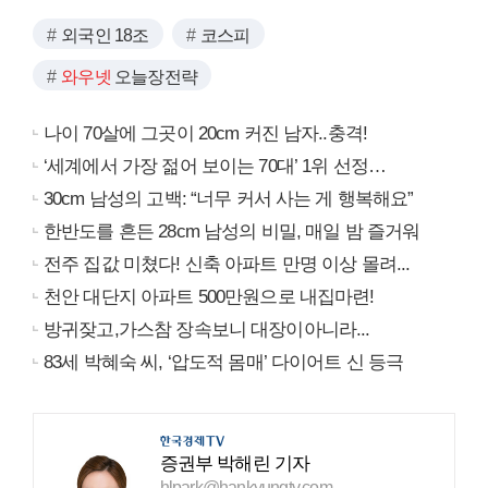
외국인 18조
코스피
와우넷
오늘장전략
나이 70살에 그곳이 20cm 커진 남자..충격!
‘세계에서 가장 젊어 보이는 70대’ 1위 선정…
30cm 남성의 고백: “너무 커서 사는 게 행복해요”
한반도를 흔든 28cm 남성의 비밀, 매일 밤 즐거워
전주 집값 미쳤다! 신축 아파트 만명 이상 몰려...
천안 대단지 아파트 500만원으로 내집마련!
방귀잦고,가스참 장속보니 대장이아니라...
83세 박혜숙 씨, ‘압도적 몸매’ 다이어트 신 등극
증권부 박해린 기자
hlpark@hankyungtv.com