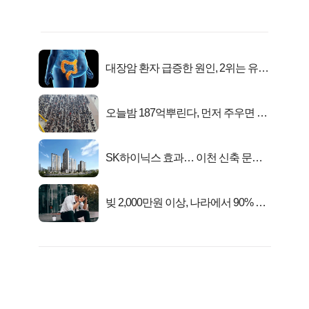
대장암 환자 급증한 원인, 2위는 유산
균 1위는OO..
오늘밤 187억뿌린다, 먼저 주우면 최
대1억..!
SK하이닉스 효과… 이천 신축 문의
급증!
빚 2,000만원 이상, 나라에서 90% 갚
아준다!