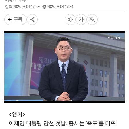
박해린 기자
2025-06-04 17:25
2025-06-04 17:34
입력
수정
구독
00:12
03:46
일반배속
<앵커>
이재명 대통령 당선 첫날, 증시는 '축포'를 터뜨