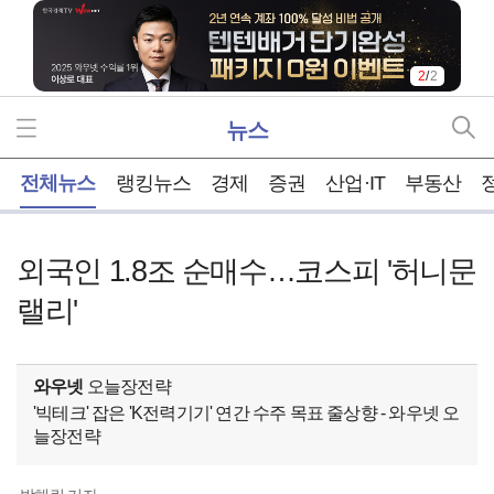
2
/
2
뉴스
홈
전체뉴스
랭킹뉴스
경제
증권
산업·IT
부동산
외국인 1.8조 순매수…코스피 '허니문
랠리'
와우넷
오늘장전략
'빅테크' 잡은 'K전력기기' 연간 수주 목표 줄상향 - 와우넷 오
늘장전략