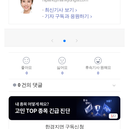
최신기사 보기
기자 구독과 응원하기
좋아요
싫어요
후속기사 원해요
0
0
0
건의 댓글
0
2
/
2
한경지면 구독신청