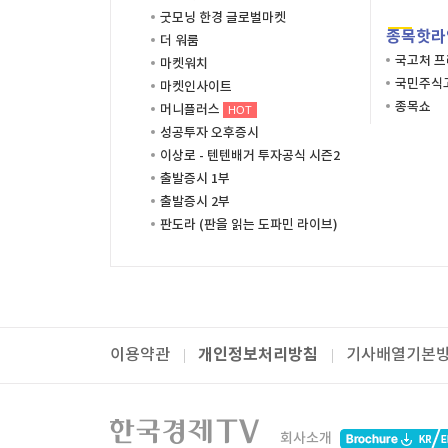
굿모닝 한경 글로벌마켓
종목핫라
더 워룸
국고처 
마켓워치
국민주식고
마켓인사이트
종목쇼
머니플러스
HOT
성공투자 오후증시
이상로 - 텐텐배거 투자공식 시즌2
출발증시 1부
출발증시 2부
판도라 (판을 읽는 도파민 라이브)
개인정보처리방침
이용약관
기사배열기본
패밀리사이트
한국경제TV
와우넷
주식창
미네르
회사소개