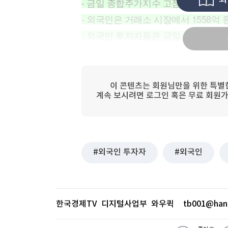
- 금일 종합주가지수 고점은 2796포
[할인50%] 한·미 투자 올인원 클래스
해외증시
- 외국인은 거래소 시장에서 1558억 
- 외국인 투자자들은 금일 고점을 281
이 콘텐츠는 회원님만을 위한 특별
계속 보시려면 로그인 혹은 무료 회원가
외국인 투자자
외국인
한국경제TV 디지털사업부 와우퀵
tb001@han