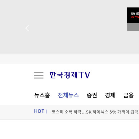
 꽝 없는 룰렛 이벤트
뉴스홈
전체뉴스
증권
경제
금융
IBK證 “엘앤에프, 북미 LFP 공급 본격화…목표가
HOT
코스피 소폭 하락…SK 하이닉스 5% 가까이 급락
대원제약 상반기 매출 3천109억원…3.1% 증가
ON AIR
뉴스
아라미드·타이어코드 날았다…코오롱인더, 2분기 