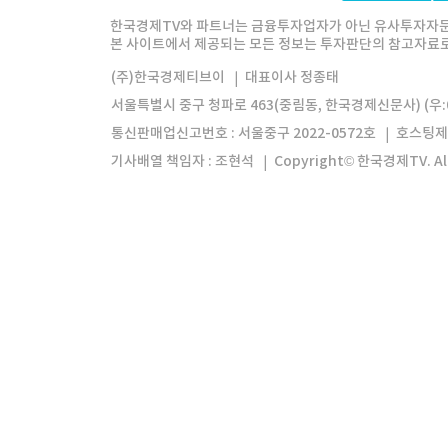
한경미디어그룹
한국경제신문
한국경제
한국경제TV와 파트너는 금융투자업자가 아닌 유사투자자문
본 사이트에서 제공되는 모든 정보는 투자판단의 참고자료로 
모바일앱
한국경제TV앱
주식창앱
(주)한국경제티브이
대표이사 정종태
서울특별시 중구 청파로 463(중림동, 한국경제신문사) (우:0
통신판매업신고번호 : 서울중구 2022-0572호
호스팅제
기사배열 책임자 : 조현석
Copyright© 한국경제TV. All 