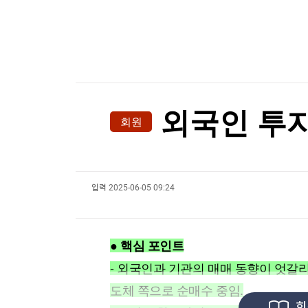
한국경제TV
뉴스홈
[포토+] 박정민, '멋짐 가득한 모습~'
머니팜 모닝라이브
증권
굿모닝 작전
금융
"나야, '흑백요리사' 시즌3"
오늘장 뭐사지?
부동산
[온에어] 종목쇼
[오후5시] 뉴스플러스
사회
온로드 (ON ROAD) 인사이트
글로벌경제
IBK證 “엘앤에프, 북미 LFP 공급 본격화…목표가
외국인 투자
회원
랭킹뉴스
IBK證 “엘앤에프, 북미 LFP 공급 본격화…목표가
입력
2025-06-05 09:24
미네르바아카데미
증권 데이터
스페셜강의
특징주 뉴스
● 핵심 포인트
투자/재테크
매매신호 (랭킹100
부동산/세무
투자분석
- 외국인과 기관의 매매 동향이 엇갈리
산업
국내증시
도체 쪽으로 순매수 중임.
[모집-3기-] 돈버는 트레이딩 투자 북클럽
환율
회