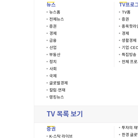
뉴스
TV프로
뉴스홈
TV홈
전체뉴스
증권
증권
종목핫라
경제
경제
금융
생활경제
산업
기업·CE
부동산
특집방송
정치
전체 프
사회
국제
글로벌경제
칼럼·연재
랭킹뉴스
TV 목록 보기
투자의 
증권
한경 글
K-스탁 라이브