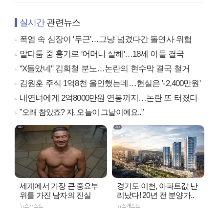
실시간
관련뉴스
폭염 속 심장이 '두근'…그냥 넘겼다간 돌연사 위험
말다툼 중 흉기로 '어머니 살해'…18세 아들 결국
"X돌았네" 김희철 분노…논란의 현수막 결국 철거
김원훈 주식 1억8천 올인했는데…현실은 '-2,400만원'
내연녀에게 2억8000만원 연봉까지…논란 또 터졌다
"오래 참았죠? 자, 오늘이 그날이에요.."
세계에서 가장 큰 중요부
경기도 이천, 아파트값 난
위를 가진 남자의 진실
리났다! 20년 전 분양가..
뉴스캐스트
뉴스캐스트