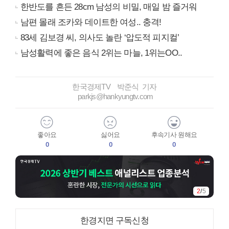
한반도를 흔든 28cm 남성의 비밀, 매일 밤 즐거워
남편 몰래 조카와 데이트한 여성.. 충격!
83세 김보경 씨, 의사도 놀란 ‘압도적 피지컬’
남성활력에 좋은 음식 2위는 마늘, 1위는OO..
한국경제TV 박준식 기자
parkjs@hankyungtv.com
좋아요
싫어요
후속기사 원해요
0
0
0
2
/
5
한경지면 구독신청