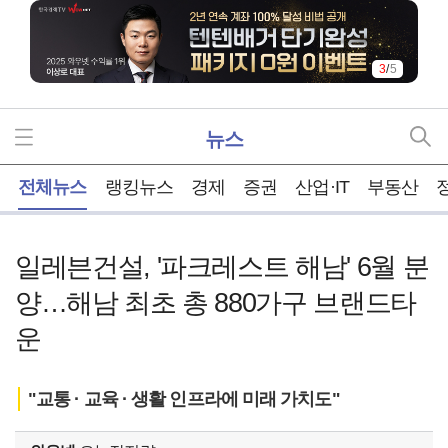
3
/
5
뉴스
홈
전체뉴스
랭킹뉴스
경제
증권
산업·IT
부동산
일레븐건설, '파크레스트 해남' 6월 분
양…해남 최초 총 880가구 브랜드타
운
"교통 · 교육 · 생활 인프라에 미래 가치도"