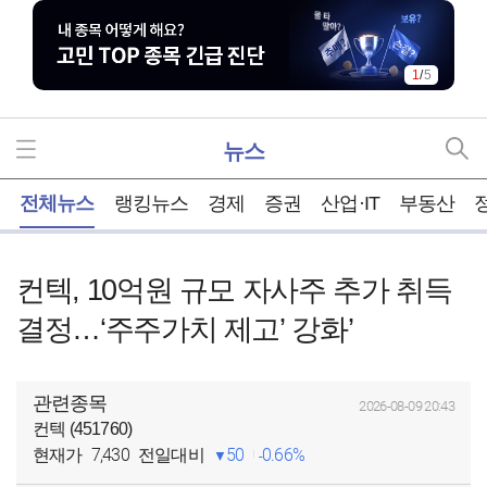
1
/
5
뉴스
홈
전체뉴스
랭킹뉴스
경제
증권
산업·IT
부동산
컨텍, 10억원 규모 자사주 추가 취득
결정…‘주주가치 제고’ 강화’
관련종목
2026-08-09 20:43
컨텍 (451760)
7,430
50
0.66%
현재가
전일대비