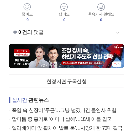
좋아요
싫어요
후속기사 원해요
0
0
0
건의 댓글
0
5
/
5
한경지면 구독신청
실시간
관련뉴스
폭염 속 심장이 '두근'…그냥 넘겼다간 돌연사 위험
말다툼 중 흉기로 '어머니 살해'…18세 아들 결국
엘리베이터 앞 휠체어 발로 '툭'…사망케 한 70대 결국