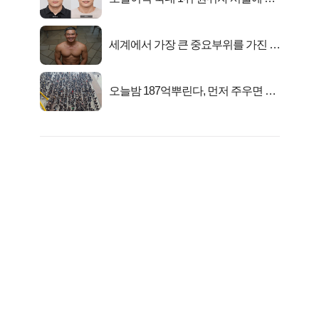
었다..
세계에서 가장 큰 중요부위를 가진 남
자의 진실
오늘밤 187억뿌린다, 먼저 주우면 최
대1억..!