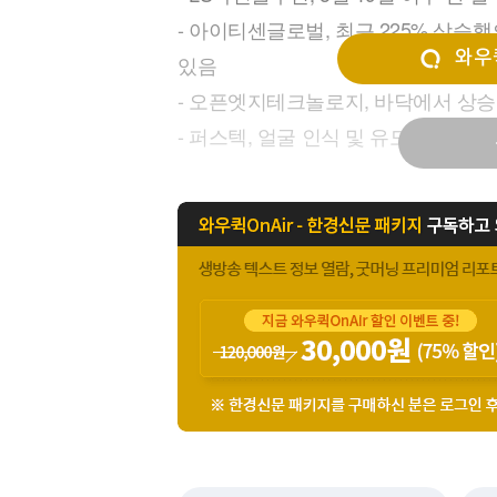
[할인50%] 한·미 투자 올인원 클래스
해외증시
- 아이티센글로벌, 최근 225% 상승
와우퀵
있음
- 오픈엣지테크놀로지, 바닥에서 상승
- 퍼스텍, 얼굴 인식 및 유도 무기 생