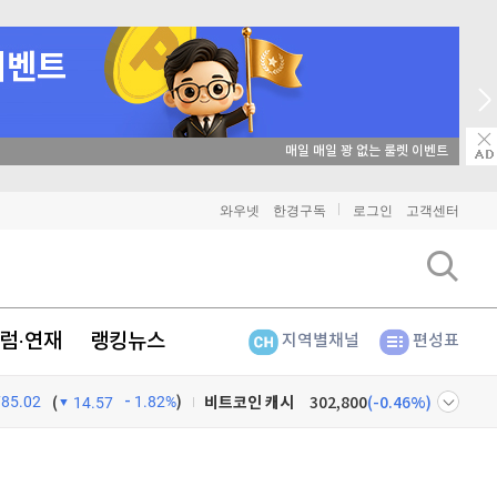
매일 매일 꽝 없는 룰렛 이벤트
와우넷
한경구독
로그인
고객센터
비트코인
91,319,000
(
-0.39%
)
이더리움
2,695,000
(
1.01%
)
럼·연재
랭킹뉴스
지역별채널
편성표
리플
1,491
(
-1.57%
)
785.02
1.82%
)
비트코인 캐시
302,800
(
-0.46%
)
(
14.57
이오스
896
(
-0.45%
)
넷
주식창