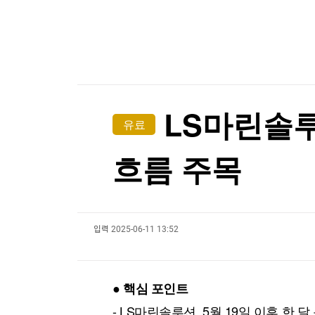
한국경제TV
뉴스홈
[온에어] 출발증시 2부
머니팜 모닝라이브
증권
굿모닝 작전
금융
미래운용 "변동성 시대, 반도체 투자 밸류체인 전
오늘장 뭐사지?
부동산
미래운용 "변동성 시대, 반도체 투자 밸류체인 전
[오후5시] 뉴스플러스
사회
온로드 (ON ROAD) 인사이트
글로벌경제
LS마린솔루
유료
랭킹뉴스
흐름 주목
미네르바아카데미
증권 데이터
입력
2025-06-11 13:52
스페셜강의
특징주 뉴스
투자/재테크
매매신호 (랭킹100
부동산/세무
투자분석
● 핵심 포인트
산업
국내증시
[모집-3기-] 돈버는 트레이딩 투자 북클럽
환율
- LS마린솔루션, 5월 19일 이후 한 