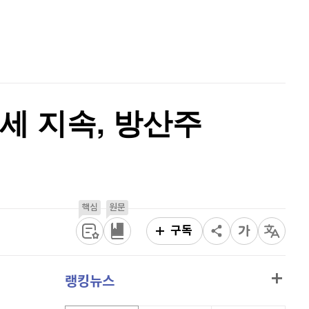
비트코인 골드
1,313
(
-763.82%
)
홈
AI추천
퀀텀
913
(
0.11%
)
품
마켓이슈
특징주
이벤트
이더리움 클래식
9,185
(
-0.33%
)
비트코인
91,319,000
(
-0.39%
)
세 지속, 방산주
핵심
원문
구독
랭킹뉴스