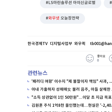
LS마린솔루션 아이신글로벌
와우넷
오늘장전략
한국경제TV 디지털사업부 와우퀵
tb001@han
좋아요
0
관련뉴스
'패러디 여왕' 이수지 "제 불찰이자 책임" 사과,
"소득 상관없이 1인 50만원"…이달 초 지급 목표