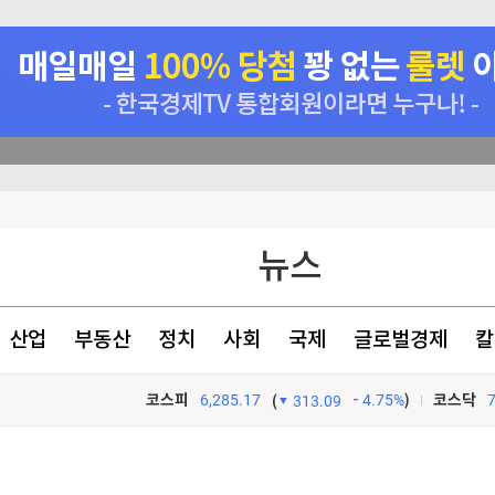
뉴스
반에 분산해야"
운행
산업
부동산
정치
사회
국제
글로벌경제
칼
코스피
6,285.17
4.75%
)
코스닥
(
313.09
TV프로그램
와우