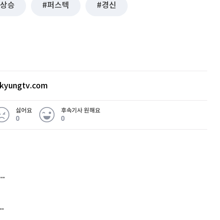
상승
퍼스텍
경신
kyungtv.com
싫어요
후속기사 원해요
0
0
 무슨 일
아내 가출하자 성매매女 불러 음주, 아들 살해한 30대
김원훈 주식 1억8천 올인했는데…현실은 '-2,400만원'