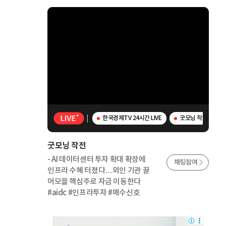
한국경제TV 24시간 LIVE
굿모닝 작전 - AI
굿모닝 작전
- AI 데이터센터 투자 확대 확장에
채팅참여
인프라 수혜 터졌다…외인 기관 끌
어모을 핵심주로 자금 이동한다
#aidc #인프라투자 #매수신호