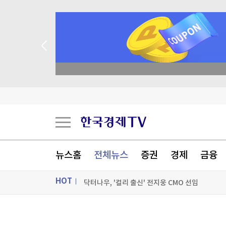
academy.co.kr
미래운용 "변동성 시대, 반도체 투자 밸류체인 전
영등포역 KTX 호남선 정차 확정…9월 1일부터 
뉴스홈
전체뉴스
증권
경제
금융
개포우성1·2차, 최고 49층·1603가구로 재건축
HOT
닥터나우, '컬리 출신' 전지웅 CMO 선임
[포토+] 박정민, '멋짐 가득한 모습~'
ON AIR
뉴스
"나야, '흑백요리사' 시즌3"