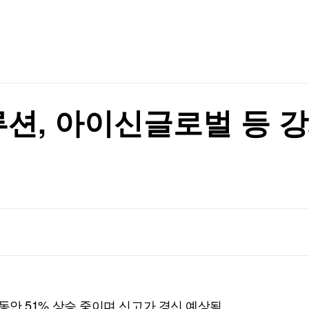
TV홈
무료방송
전체뉴스
증권
파트너스
경제
종목핫라인
추천 상
산업
반에 분산해야"
경제
오늘의 
정치
반에 분산해야"
생활경제
수익후기
국제
기업·CEO
이벤트
칼럼·연재
션, 아이신글로벌 등 강
특집방송
전체 프로그램
채널/편성
지역별채널
)
편성표
달 동안 51% 상승 중이며 신고가 경신 예상됨