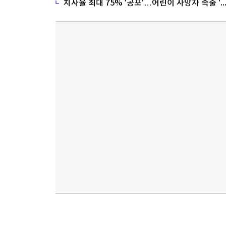
치사율 최대 75% '공포'…어린이 사망자 속출 