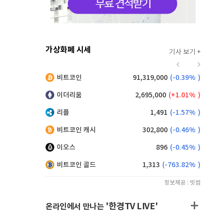
가상화폐 시세
기사 보기 +
913
(
0.11%
)
비트코인
91,319,000
(
-0.39%
)
,185
(
-0.33%
)
이더리움
2,695,000
(
1.01%
)
리플
1,491
(
-1.57%
)
비트코인 캐시
302,800
(
-0.46%
)
이오스
896
(
-0.45%
)
비트코인 골드
1,313
(
-763.82%
)
정보제공 : 빗썸
'한경TV LIVE'
온라인에서 만나는