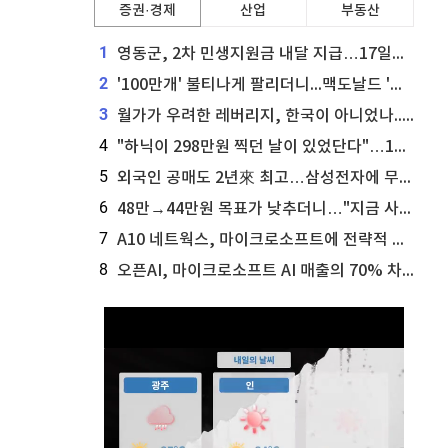
증권·경제
산업
부동산
1
영동군, 2차 민생지원금 내달 지급…17일부터 신청 접수
2
'100만개' 불티나게 팔리더니...맥도날드 '충주찰옥수수버거' 돌연 판매 종료
3
월가가 우려한 레버리지, 한국이 아니었나...'상황 인식' 못한 아셴브레너의 추락
4
"하닉이 298만원 찍던 날이 있었단다"…100만 클릭 '전래동화' 정체
5
외국인 공매도 2년來 최고…삼성전자에 무슨일이 [B급기자의 B급리포트]
6
48만→44만원 목표가 낮추더니…"지금 사라, 70% 오른다"는 종목
7
A10 네트웍스, 마이크로소프트에 전략적 지분 워런트 발행
8
오픈AI, 마이크로소프트 AI 매출의 70% 차지할 전망