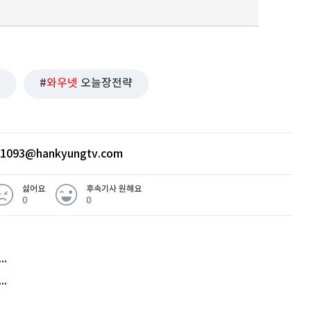
찰
와우넷
오늘장전략
ht1093@hankyungtv.com
싫어요
후속기사 원해요
0
0
허지웅 "우리가 지지한 인간들이 이 꼴을"...또 소신 발언
아내 가출하자 성매매女 불러 음주, 아들 살해한 30대