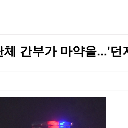
TV홈
무료방송
전체뉴스
FA 회장
증권
파트너스
경제
종목핫라인
추천 상
산업
경제
오늘의 
정치
생활경제
수익후기
국제
기업·CEO
이벤트
칼럼·연재
단체 간부가 마약을...'
특집방송
했지만 '기각'
전체 프로그램
했지만 '기각'
채널/편성
지역별채널
)
편성표