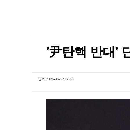
한국경제TV
뉴스홈
"승진에 거액 퇴직금까지"…'내연녀 의혹' 터진 FI
머니팜 모닝라이브
증권
굿모닝 작전
금융
[포토+] 박정민, '멋짐 가득한 모습~'
오늘장 뭐사지?
부동산
"나야, '흑백요리사' 시즌3"
[오후5시] 뉴스플러스
사회
온로드 (ON ROAD) 인사이트
글로벌경제
[온에어] 국고처 4부
'尹탄핵 반대' 
랭킹뉴스
건물에 불 지르고 보험금 청구…"형 무겁다" 항소
건물에 불 지르고 보험금 청구…"형 무겁다" 항소
입력
2025-06-12 09:46
미네르바아카데미
증권 데이터
스페셜강의
특징주 뉴스
투자/재테크
매매신호 (랭킹100
부동산/세무
투자분석
산업
국내증시
[모집-3기-] 돈버는 트레이딩 투자 북클럽
환율