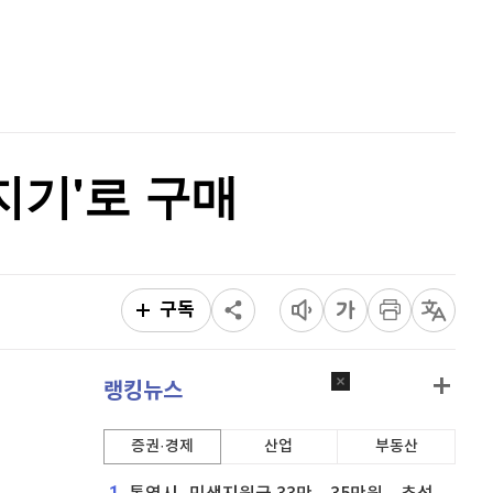
리플
1,441
(
-0.21%
)
홈
AI추천
비트코인 캐시
302,200
(
-0.03%
)
품
마켓이슈
특징주
이벤트
이오스
896
(
-0.45%
)
비트코인 골드
1,313
(
-763.82%
)
던지기'로 구매
퀀텀
915
(
-0.11%
)
이더리움 클래식
9,110
(
-0.16%
)
비트코인
91,301,000
(
-0.05%
)
구독
랭킹뉴스
증권·경제
산업
부동산
1