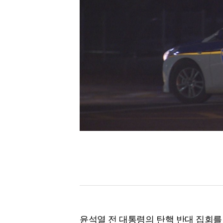
[할인50%] 한·미 투자 올인원 클래스
해외증시
윤석열 전 대통령의 탄핵 반대 집회를