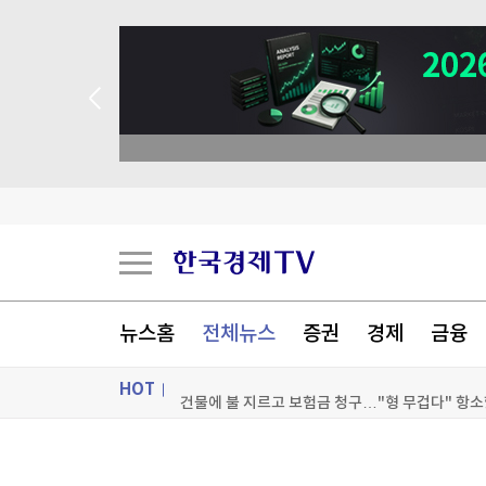
뉴스홈
전체뉴스
증권
경제
금융
HOT
건물에 불 지르고 보험금 청구…"형 무겁다" 항소
[속보]단일 레버리지 자금유입 '뚝'
ON AIR
뉴스
백화점 돌며 명품 '싹쓸이'…중국인 남성 '실형'