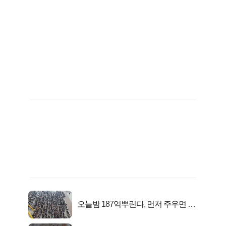
오늘밤 187억뿌린다, 먼저 주우면 최
대1억..!