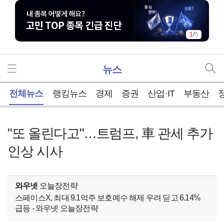
1
/
5
뉴스
홈
전체뉴스
랭킹뉴스
경제
증권
산업·IT
부동산
"또 올린다고"…트럼프, 車 관세 추가
인상 시사
와우넷
오늘장전략
스페이스X, 최대 9.1억주 보호예수 해제 우려 딛고 6.14%
급등 - 와우넷 오늘장전략