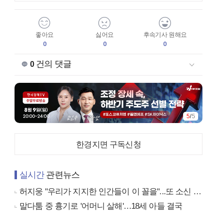
좋아요
싫어요
후속기사 원해요
0
0
0
건의 댓글
0
5
/
5
한경지면 구독신청
실시간
관련뉴스
허지웅 "우리가 지지한 인간들이 이 꼴을"...또 소신 발언
말다툼 중 흉기로 '어머니 살해'…18세 아들 결국