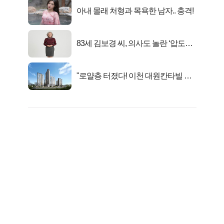
아내 몰래 처형과 목욕한 남자.. 충격!
83세 김보경 씨, 의사도 놀란 ‘압도적
피지컬’
"로얄층 터졌다! 이천 대원칸타빌 잔
여세대 긴급 공개"