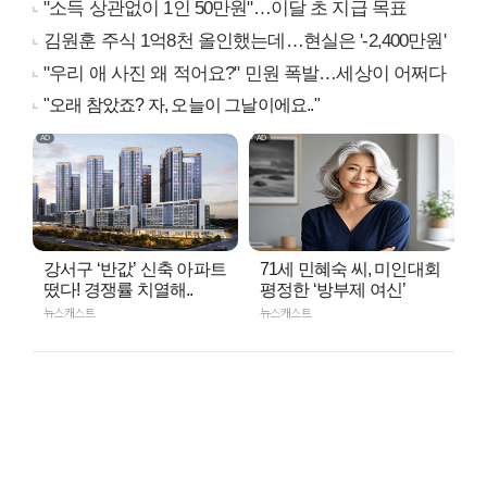
"소득 상관없이 1인 50만원"…이달 초 지급 목표
김원훈 주식 1억8천 올인했는데…현실은 '-2,400만원'
"우리 애 사진 왜 적어요?" 민원 폭발…세상이 어쩌다
"오래 참았죠? 자, 오늘이 그날이에요.."
강서구 ‘반값’ 신축 아파트
71세 민혜숙 씨, 미인대회
떴다! 경쟁률 치열해..
평정한 ‘방부제 여신’
뉴스캐스트
뉴스캐스트