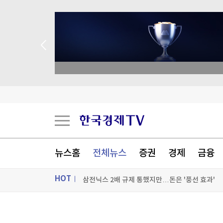
 애널리스트 업종 분석
호르무즈 해협 통항 정상화 가시화…이란 "美 배상
이란 "호르무즈 재개방 합의 근접…美, MOU 위
뉴스홈
전체뉴스
증권
경제
금융
HOT
삼전닉스 2배 규제 통했지만…돈은 '풍선 효과'
[포토+] 박정민, '멋짐 가득한 모습~'
ON AIR
뉴스
"나야, '흑백요리사' 시즌3"