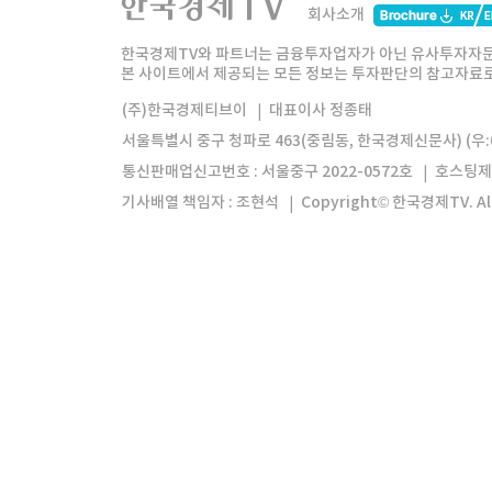
회사소개
한경미디어그룹
한국경제신문
한국경제
한국경제TV와 파트너는 금융투자업자가 아닌 유사투자자문
본 사이트에서 제공되는 모든 정보는 투자판단의 참고자료로 
모바일앱
한국경제TV앱
주식창앱
(주)한국경제티브이
대표이사 정종태
서울특별시 중구 청파로 463(중림동, 한국경제신문사) (우:0
통신판매업신고번호 : 서울중구 2022-0572호
호스팅제
기사배열 책임자 : 조현석
Copyright© 한국경제TV. All 