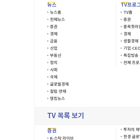
뉴스
TV프로
뉴스홈
TV홈
전체뉴스
증권
증권
종목핫라
경제
경제
금융
생활경제
산업
기업·CE
부동산
특집방송
정치
전체 프
사회
국제
글로벌경제
칼럼·연재
랭킹뉴스
TV 목록 보기
투자의 
증권
한경 글
K-스탁 라이브