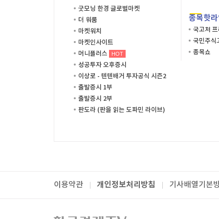
굿모닝 한경 글로벌마켓
종목핫라
더 워룸
국고처 
마켓워치
국민주식고
마켓인사이트
종목쇼
머니플러스
HOT
성공투자 오후증시
이상로 - 텐텐배거 투자공식 시즌2
출발증시 1부
출발증시 2부
판도라 (판을 읽는 도파민 라이브)
개인정보처리방침
이용약관
기사배열기본
패밀리사이트
한국경제TV
와우넷
주식창
미네르