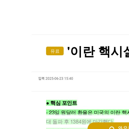
한국경제TV
뉴스홈
[온에어] 이상로 - 텐텐배거 투자공식 시즌2
머니팜 모닝라이브
증권
굿모닝 작전
금융
호르무즈 해협 통항 정상화 가시화…이란 "美 배상
오늘장 뭐사지?
부동산
호르무즈 해협 통항 정상화 가시화…이란 "美 배상
[오후5시] 뉴스플러스
사회
온로드 (ON ROAD) 인사이트
글로벌경제
'이란 핵시설
유료
랭킹뉴스
입력
2025-06-23 15:40
미네르바아카데미
증권 데이터
스페셜강의
특징주 뉴스
● 핵심 포인트
투자/재테크
매매신호 (랭킹100
부동산/세무
투자분석
- 23일 원달러 환율은 미국의 이란 핵
산업
국내증시
대 돌파 후 1384원에 마감했다.
[모집-3기-] 돈버는 트레이딩 투자 북클럽
환율
와우퀵