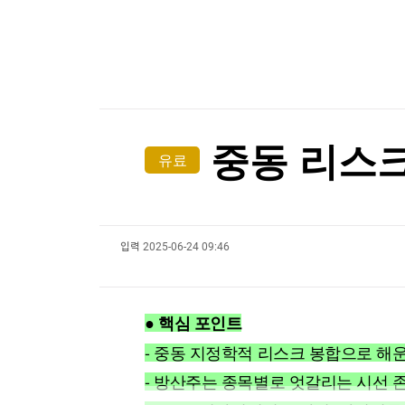
한국경제TV
뉴스홈
[온에어] 더 워룸
머니팜 모닝라이브
증권
굿모닝 작전
금융
美, 쿠바 고사작전 성공할까…국무장관 "인내와 
오늘장 뭐사지?
부동산
美, 쿠바 고사작전 성공할까…국무장관 "인내와 
[오후5시] 뉴스플러스
사회
온로드 (ON ROAD) 인사이트
글로벌경제
중동 리스크
유료
랭킹뉴스
입력
2025-06-24 09:46
미네르바아카데미
증권 데이터
스페셜강의
특징주 뉴스
● 핵심 포인트
투자/재테크
매매신호 (랭킹100
부동산/세무
투자분석
- 중동 지정학적 리스크 봉합으로 해운
산업
국내증시
- 방산주는 종목별로 엇갈리는 시선 
[모집-3기-] 돈버는 트레이딩 투자 북클럽
환율