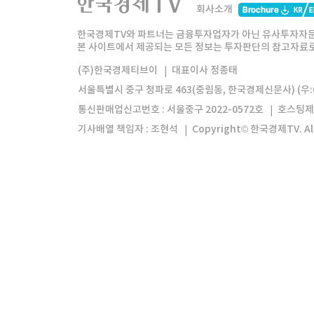
회사소개
한경미디어그룹
한국경제신문
한국경제
한국경제TV와 파트너는 금융투자업자가 아닌 유사투자자문
본 사이트에서 제공되는 모든 정보는 투자판단의 참고자료로 
모바일앱
한국경제TV앱
주식창앱
(주)한국경제티브이
대표이사 정종태
서울특별시 중구 청파로 463(중림동, 한국경제신문사) (우:0
통신판매업신고번호 : 서울중구 2022-0572호
호스팅제
기사배열 책임자 : 조현석
Copyright© 한국경제TV. All 