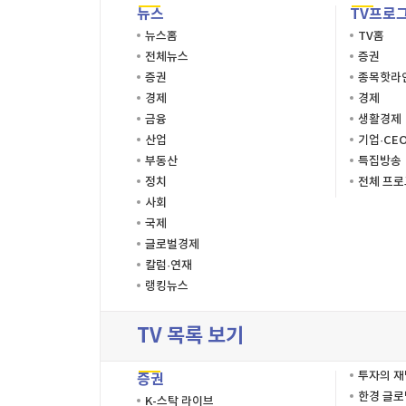
뉴스
TV프로
뉴스홈
TV홈
전체뉴스
증권
증권
종목핫라
경제
경제
금융
생활경제
산업
기업·CE
부동산
특집방송
정치
전체 프
사회
국제
글로벌경제
칼럼·연재
랭킹뉴스
TV 목록 보기
투자의 
증권
한경 글
K-스탁 라이브