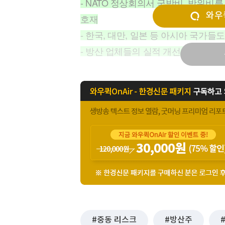
- NATO 정상회의서 국방비, 방위비를
[할인50%] 한·미 투자 올인원 클래스
해외증시
와우퀵
호재
- 한국, 대만, 일본 등 아시아 국가들
- 방산 업체들의 실적 개선이 주가 
중동 리스크
방산주