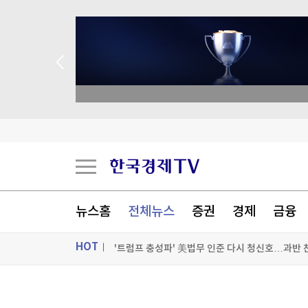
 애널리스트 업종 분석
美, 쿠바 고사작전 성공할까…국무장관 "인내와 
멕시코-페루 약 10개월 만에 외교 재개 공식화
뉴스홈
전체뉴스
증권
경제
금융
'트럼프 충성파' 美법무 인준 다시 청신호…과반 
HOT
민주콩고 에볼라 확진자 4천명 넘어…수도까지 
[포토+] 박정민, '멋짐 가득한 모습~'
ON AIR
뉴스
"나야, '흑백요리사' 시즌3"