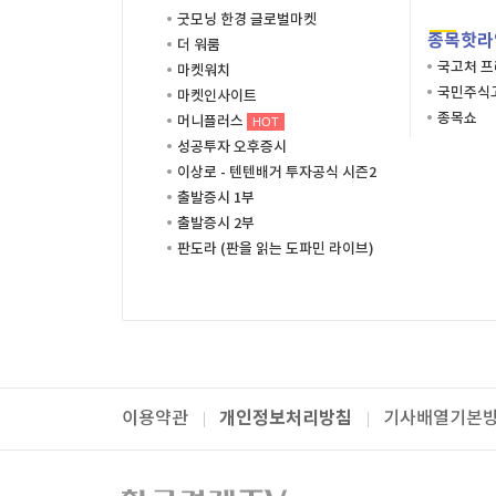
굿모닝 한경 글로벌마켓
종목핫라
더 워룸
국고처 
마켓워치
국민주식고
마켓인사이트
종목쇼
머니플러스
HOT
성공투자 오후증시
이상로 - 텐텐배거 투자공식 시즌2
출발증시 1부
출발증시 2부
판도라 (판을 읽는 도파민 라이브)
개인정보처리방침
이용약관
기사배열기본
패밀리사이트
한국경제TV
와우넷
주식창
미네르