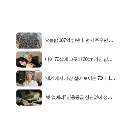
오늘밤 187억뿌린다, 먼저 주우면 최
대1억..!
나이 70살에 그곳이 20cm 커진 남자..
충격!
‘세계에서 가장 젊어 보이는 70대’ 1위
선정…
“빚 없애라” 신용등급 상관없이 정부
서 2억지원!