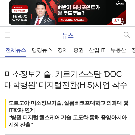
3
/
3
뉴스
홈
전체뉴스
랭킹뉴스
경제
증권
산업·IT
부동산
미소정보기술, 키르기스스탄 'DOC
대학병원' 디지털전환(HIS)사업 착수
도르도이·미소정보기술, 살롬베코프대학교 의과대 및
IT학과 연계
"병원 디지털 헬스케어 기술 고도화 통해 중앙아시아
시장 진출"