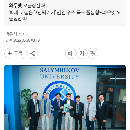
와우넷
오늘장전략
'빅테크' 잡은 'K전력기기' 연간 수주 목표 줄상향 - 와우넷 오
늘장전략
박준식 기자
2025-06-25 08:49
입력
구독