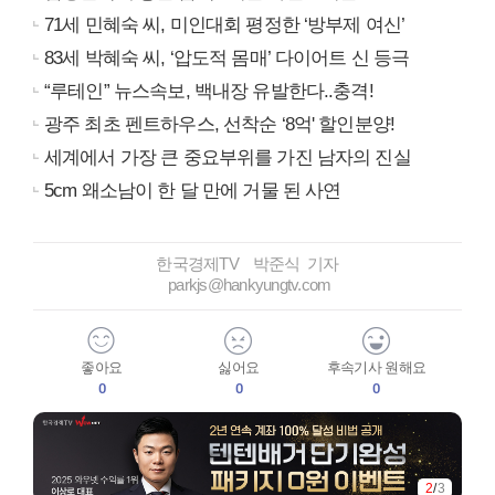
71세 민혜숙 씨, 미인대회 평정한 ‘방부제 여신’
83세 박혜숙 씨, ‘압도적 몸매’ 다이어트 신 등극
“루테인” 뉴스속보, 백내장 유발한다..충격!
광주 최초 펜트하우스, 선착순 ‘8억' 할인분양!
세계에서 가장 큰 중요부위를 가진 남자의 진실
5cm 왜소남이 한 달 만에 거물 된 사연
한국경제TV 박준식 기자
parkjs@hankyungtv.com
좋아요
싫어요
후속기사 원해요
0
0
0
3
/
3