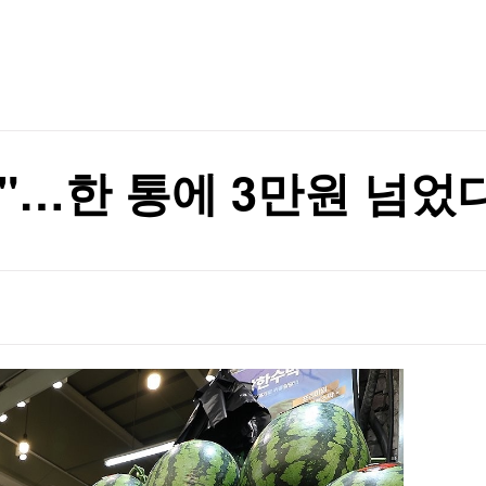
TV홈
무료방송
전체뉴스
차원 위협"(종합)
증권
파트너스
경제
종목핫라인
추천 상
산업
차원 위협"(종합)
경제
오늘의 
정치
생활경제
수익후기
국제
기업·CEO
이벤트
칼럼·연재
?"…한 통에 3만원 넘었
특집방송
전체 프로그램
채널/편성
지역별채널
)
편성표