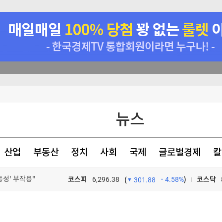
차원 위협"(종합)
뉴스
헌·입법 추진
팔린다
산업
부동산
정치
사회
국제
글로벌경제
칼
동성' 부작용"
코스피
6,296.38
4.58%
)
코스닥
(
301.88
TV프로그램
와우