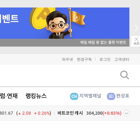
→ 온라인 투자교육은 미네르바아카데미 / minervaacademy.co.kr
비트코인
91,818,000
(
-0.02%
)
와우넷
한경구독
로그인
고객센터
이더리움
2,717,000
(
0.11%
)
리플
1,483
(
-0.2%
)
럼·연재
랭킹뉴스
지역별채널
편성표
비트코인 캐시
304,200
(
0.63%
)
801.67
0.26%
)
이오스
896
(
-0.45%
)
(
2.08
비트코인 골드
1,313
(
-763.82%
)
넷
주식창