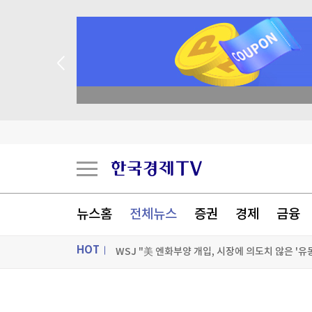
 꽝 없는 룰렛 이벤트
공항에 폭발물 탑재 드론까지…독일 정부 "새로운 
"조직범죄 가담만 해도 처벌"…칠레, 치안강화 개
유럽 저가항공 이지젯, 미 아폴로에 10.9조원에 
뉴스홈
전체뉴스
증권
경제
금융
WSJ "美 엔화부양 개입, 시장에 의도치 않은 '유
HOT
[포토+] 박정민, '멋짐 가득한 모습~'
"나야, '흑백요리사' 시즌3"
ON AIR
뉴스
[온에어] 더 워룸