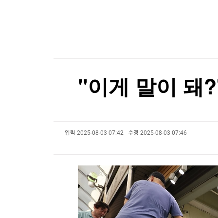
한국경제TV
뉴스홈
공항에 폭발물 탑재 드론까지…독일 정부 "새로운 
머니팜 모닝라이브
증권
굿모닝 작전
금융
공항에 폭발물 탑재 드론까지…독일 정부 "새로운 
오늘장 뭐사지?
부동산
[오후5시] 뉴스플러스
사회
온로드 (ON ROAD) 인사이트
글로벌경제
"이게 말이 돼
랭킹뉴스
입력
2025-08-03 07:42
수정
2025-08-03 07:46
미네르바아카데미
증권 데이터
스페셜강의
특징주 뉴스
투자/재테크
매매신호 (랭킹100
부동산/세무
투자분석
산업
국내증시
[모집-3기-] 돈버는 트레이딩 투자 북클럽
환율