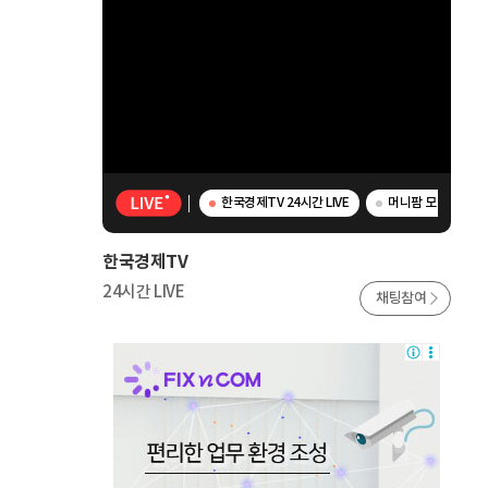
한국경제TV 24시간 LIVE
머니팜 모닝라이브 -
한국경제TV
24시간 LIVE
채팅참여