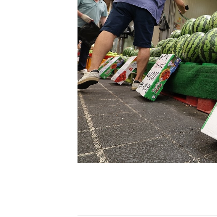
[할인50%] 한·미 투자 올인원 클래스
해외증시