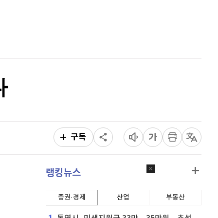
퀀텀
921
(
0.11%
)
홈
AI추천
이더리움 클래식
9,155
(
0.6%
)
품
마켓이슈
특징주
이벤트
비트코인
91,818,000
(
-0.02%
)
다
구독
랭킹뉴스
증권·경제
산업
부동산
1