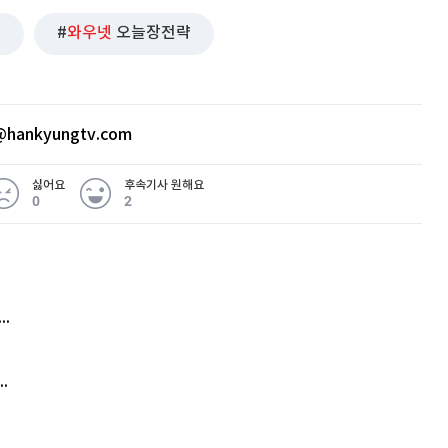
년
와우넷
오늘장전략
hankyungtv.com
싫어요
후속기사 원해요
0
2
 무슨 일
아내 가출하자 성매매女 불러 음주, 아들 살해한 30대
김원훈 주식 1억8천 올인했는데…현실은 '-2,400만원'
'비상'