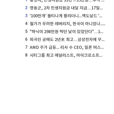
통영시, 민생지원금 33만→35만원…추석 전 푼다
2
영동군, 2차 민생지원금 내달 지급…17일부터 신청 접수
3
'100만개' 불티나게 팔리더니...맥도날드 '충주찰옥수수버거' 돌연 판매 종료
4
월가가 우려한 레버리지, 한국이 아니었나...'상황 인식' 못한 아셴브레너의 추락
5
"하닉이 298만원 찍던 날이 있었단다"…100만 클릭 '전래동화' 정체
6
외국인 공매도 2년來 최고…삼성전자에 무슨일이 [B급기자의 B급리포트]
7
AMD 주가 급등... 리사 수 CEO, 일론 머스크의 엔비디아 찬사에 담담한 반응
8
시티그룹 최고 애널리스트, 마이크로소프트 애저 매출 성공에 주가 전망 상향