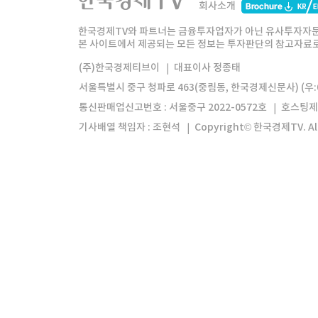
회사소개
한경미디어그룹
한국경제신문
한국경제
한국경제TV와 파트너는 금융투자업자가 아닌 유사투자자문
본 사이트에서 제공되는 모든 정보는 투자판단의 참고자료로 
모바일앱
한국경제TV앱
주식창앱
(주)한국경제티브이
대표이사 정종태
서울특별시 중구 청파로 463(중림동, 한국경제신문사) (우:0
통신판매업신고번호 : 서울중구 2022-0572호
호스팅제
기사배열 책임자 : 조현석
Copyright© 한국경제TV. All 