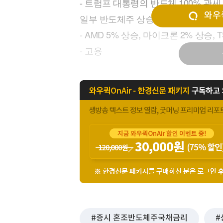
- 트럼프 대통령의 반도체 100% 관
[할인50%] 한·미 투자 올인원 클래스
해외증시
와우퀵
일부 반도체주 상승
- AMD 5% 상승, 마이크론 2% 상승,
- 고용
증시 혼조반도체주국채금리