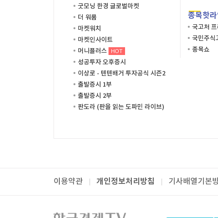
굿모닝 한경 글로벌마켓
종목핫라
더 워룸
국고처 
마켓워치
국민주식고
마켓인사이트
종목쇼
머니플러스
HOT
성공투자 오후증시
이상로 - 텐텐배거 투자공식 시즌2
출발증시 1부
출발증시 2부
판도라 (판을 읽는 도파민 라이브)
개인정보처리방침
이용약관
기사배열기본
패밀리사이트
한국경제TV
와우넷
주식창
미네르