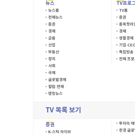
뉴스
TV프로
뉴스홈
TV홈
전체뉴스
증권
증권
종목핫라
경제
경제
금융
생활경제
산업
기업·CE
부동산
특집방송
정치
전체 프
사회
국제
글로벌경제
칼럼·연재
랭킹뉴스
TV 목록 보기
투자의 
증권
한경 글
K-스탁 라이브