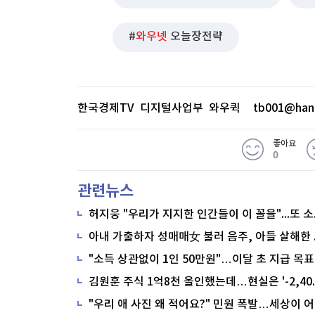
와우넷
오늘장전략
한국경제TV 디지털사업부 와우퀵
tb001@han
좋아요
0
관련뉴스
"소득 상관없이 1인 50만원"…이달 초 지급 목표