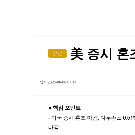
한국경제TV
뉴스홈
[온에어] 주식, 알아야번다 <박완필의 더 리치>
머니팜 모닝라이브
증권
굿모닝 작전
금융
캐나다 매체 "加, 무역협상서 美 통상요구 수용해
오늘장 뭐사지?
부동산
캐나다 매체 "加, 무역협상서 美 통상요구 수용해
[오후5시] 뉴스플러스
사회
온로드 (ON ROAD) 인사이트
글로벌경제
美 증시 혼
유료
랭킹뉴스
입력
2025-08-08 07:14
미네르바아카데미
증권 데이터
스페셜강의
특징주 뉴스
● 핵심 포인트
투자/재테크
매매신호 (랭킹100
부동산/세무
투자분석
- 미국 증시 혼조 마감, 다우존스 0.51
산업
국내증시
마감
[모집-3기-] 돈버는 트레이딩 투자 북클럽
환율