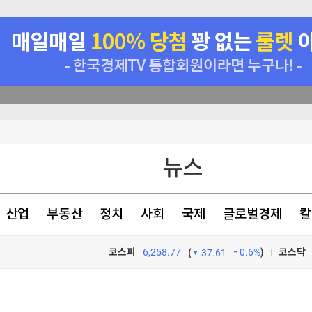
뉴스
등 고조
서 투자로 전환
산업
부동산
정치
사회
국제
글로벌경제
칼
증
코스피
6,258.77
0.6%
)
코스닥
(
37.61
TV프로그램
와우