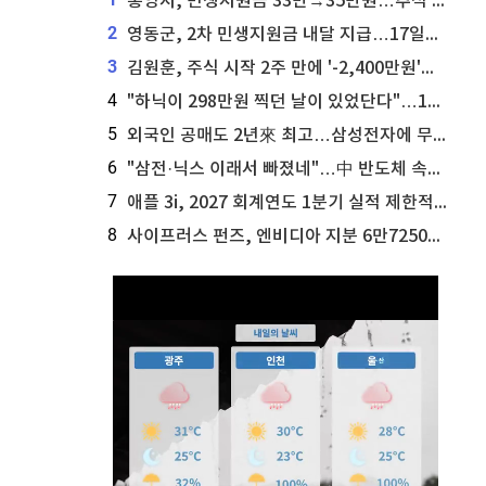
통영시, 민생지원금 33만→35만원…추석 전 푼다
2
영동군, 2차 민생지원금 내달 지급…17일부터 신청 접수
3
김원훈, 주식 시작 2주 만에 '-2,400만원'…"차 한 대 값 날렸다"
4
"하닉이 298만원 찍던 날이 있었단다"…100만 클릭 '전래동화' 정체
5
외국인 공매도 2년來 최고…삼성전자에 무슨일이 [B급기자의 B급리포트]
6
"삼전·닉스 이래서 빠졌네"…中 반도체 속사정 [B급기자의 B급리포트]
7
애플 3i, 2027 회계연도 1분기 실적 제한적 검토 통과
8
사이프러스 펀즈, 엔비디아 지분 6만7250주 매각