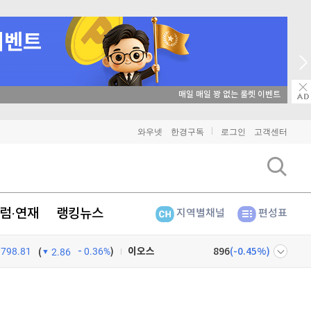
매일 매일 꽝 없는 룰렛 이벤트
비트코인
91,475,000
(
-0.04%
)
와우넷
한경구독
로그인
고객센터
이더리움
2,703,000
(
0%
)
리플
1,470
(
0.2%
)
럼·연재
랭킹뉴스
지역별채널
편성표
비트코인 캐시
305,600
(
-0.23%
)
이오스
896
(
-0.45%
)
798.81
0.36%
)
(
2.86
비트코인 골드
1,313
(
-763.82%
)
넷
주식창