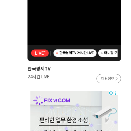
한국경제TV 24시간 LIVE
머니팜 모닝라이브 
한국경제TV
24시간 LIVE
채팅참여