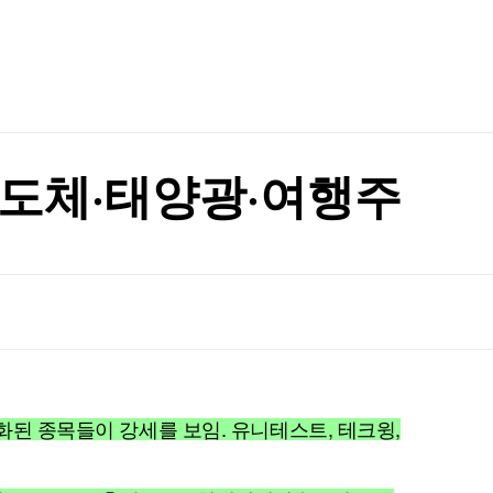
TV홈
무료방송
전체뉴스
증권
파트너스
경제
종목핫라인
추천 상
산업
경제
오늘의 
정치
생활경제
수익후기
국제
기업·CEO
이벤트
칼럼·연재
반도체·태양광·여행주
특집방송
전체 프로그램
채널/편성
지역별채널
)
편성표
특화된 종목들이 강세를 보임. 유니테스트, 테크윙,