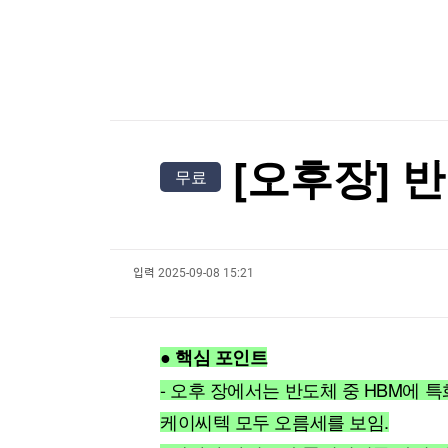
한국경제TV
뉴스홈
젤렌스키, '러와 가까운' 세르비아 첫 방문
머니팜 모닝라이브
증권
굿모닝 작전
금융
젤렌스키, '러와 가까운' 세르비아 첫 방문
오늘장 뭐사지?
부동산
[오후5시] 뉴스플러스
사회
온로드 (ON ROAD) 인사이트
글로벌경제
[오후장] 
무료
랭킹뉴스
입력
2025-09-08 15:21
미네르바아카데미
증권 데이터
스페셜강의
특징주 뉴스
● 핵심 포인트
투자/재테크
매매신호 (랭킹100
부동산/세무
투자분석
- 오후 장에서는 반도체 중 HBM에 
산업
국내증시
케이씨텍 모두 오름세를 보임.
[모집-3기-] 돈버는 트레이딩 투자 북클럽
환율