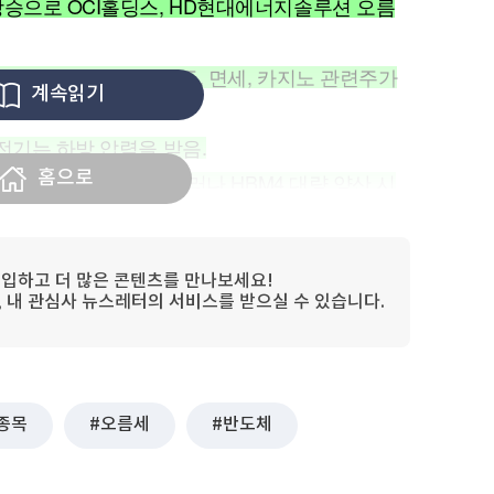
상승으로 OCI홀딩스, HD현대에너지솔루션 오름
드 수요 기대 속 여행주, 면세, 카지노 관련주가
계속읽기
전기는 하방 압력을 받음.
홈으로
에 가장 많이 언급됨. 그러나 HBM4 대량 양산 시
 관련 종목들이 시세를 강하게 분출함.
입하고 더 많은 콘텐츠를 만나보세요!
림, 내 관심사 뉴스레터의 서비스를 받으실 수 있습니다.
오름세, 주목할 종목은?
화된 종목들이 강세를 보였다. 유니테스트, 테크윙,
광 관련주와 폴리실리콘 가격 상승으로 OCI홀딩
종목
오름세
반도체
였다. 국경절과 추석 연휴를 앞두고 인바운드 수
련주가 동반 오름세를 보인 반면 효성중공업, HD현