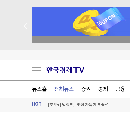
종목 무료 정밀 진단
젤렌스키, '러와 가까운' 세르비아 첫 방문
스페인도 이탈리아 국경 검문 돌입…세우타발 갈
버핏 떠난 버크셔, 2분기 순익 2배로…현금 쌓기
뉴스홈
전체뉴스
증권
경제
금융
중국, '전력난' 쿠바에 태양광 발전 키트 5천 대 기
HOT
[포토+] 박정민, '멋짐 가득한 모습~'
"나야, '흑백요리사' 시즌3"
ON AIR
뉴스
[온에어] ETF 골든타임