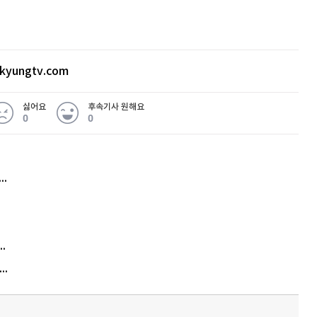
받았다.
 가장 많이 언급되었으나 HBM4 대량 양산 시점
련 종목들이 시세를 강하게 분출했다. 다만,
kyungtv.com
하며, 오히려 삼성의 파운드리 쪽을 바라보는 것이
싫어요
후속기사 원해요
 의견이 있으며 종목으로는 코미코와 파크시스
0
0
허지웅 "우리가 지지한 인간들이 이 꼴을"...또 소신 발언
드, 팀벨 3사가 공동 연구 개발한 인공지능(AI)
트화 한 후 핵심만 간추려 작성됐습니다. 더 많
김원훈 주식 1억8천 올인했는데…현실은 '-2,400만원'
에서 확인할 수 있습니다.
"우리 애 사진 왜 적어요?" 민원 폭발…세상이 어쩌다