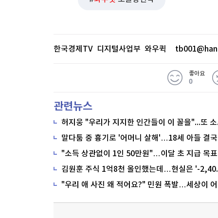
대일렉트릭, 산일전기는 하방 압력을 
반도체 후공정 테마는 2024년 초반에
이 도래되었다는 기대감이 형성되며 관
한국경제TV 디지털사업부 와우퀵
tb001@han
HBM4의 성공 여부는 여전히 불확실
좋아요
수익성과 지속성 측면에서 유리하다는
0
템스를 추천한다.
관련뉴스
말다툼 중 흉기로 '어머니 살해'…18세 아들 결국
※ 본 기사는 한국경제TV, 네이버클라우
"소득 상관없이 1인 50만원"…이달 초 지급 목표
모델을 통해 생방송을 실시간으로 텍스
은 콘텐츠는 위
생방송 원문 보기(
)