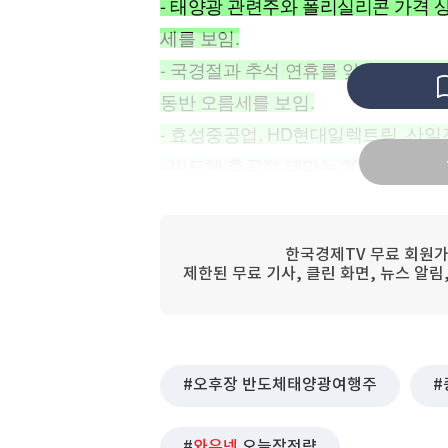
- 태양광 관련주와 폴리실리콘 가격 
[할인50%] 한·미 투자 올인원 클래스
해외증시
세를 보임.
- 국경절과 추석 연휴를 앞두고 인바운
동반 오름세를 보임.
- 효성중공업, HD현대일렉트릭, 산일
- 반도체 후공정 테마는 2024년 초반
점이 도래되었다는 기대감이 형성되며
한국경제TV 무료 회원가
제한된 무료 기사, 클린 화면, 뉴스 알
● 오후 장 반도체 · 태양광 · 여행주 
오후 장에서는 반도체 중 HBM에 특
케이씨텍 모두 오름세를 보였고, 태양
오후장 반도체태양광여행주
스, HD현대에너지솔루션 오름세를 보
요 기대 속 여행주, 면세, 카지노 관
와우넷
오늘장전략