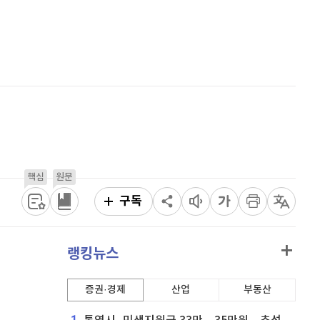
퀀텀
930
(
0.43%
)
홈
AI추천
이더리움 클래식
9,230
(
0.44%
)
품
마켓이슈
특징주
이벤트
비트코인
91,475,000
(
-0.04%
)
핵심
원문
구독
랭킹뉴스
증권·경제
산업
부동산
1