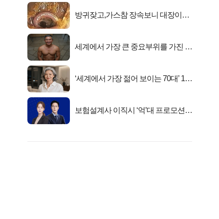
방귀잦고,가스참 장속보니 대장이아
니라..
세계에서 가장 큰 중요부위를 가진 남
자의 진실
‘세계에서 가장 젊어 보이는 70대’ 1위
선정…
보험설계사 이직시 ‘억’대 프로모션!
키움에셋!