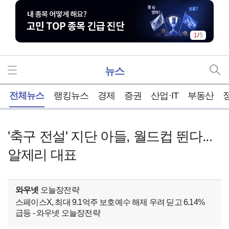
1
/
5
뉴스
홈
전체뉴스
랭킹뉴스
경제
증권
산업·IT
부동산
'축구 전설' 지단 아들, 월드컵 뛴다...
알제리 대표
와우넷
오늘장전략
스페이스X, 최대 9.1억주 보호예수 해제 우려 딛고 6.14%
급등 - 와우넷 오늘장전략