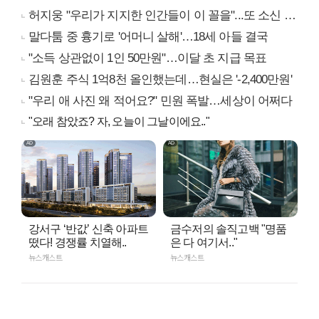
허지웅 "우리가 지지한 인간들이 이 꼴을"...또 소신 발언
말다툼 중 흉기로 '어머니 살해'…18세 아들 결국
"소득 상관없이 1인 50만원"…이달 초 지급 목표
김원훈 주식 1억8천 올인했는데…현실은 '-2,400만원'
"우리 애 사진 왜 적어요?" 민원 폭발…세상이 어쩌다
"오래 참았죠? 자, 오늘이 그날이에요.."
강서구 ‘반값’ 신축 아파트
금수저의 솔직고백 "명품
떴다! 경쟁률 치열해..
은 다 여기서.."
뉴스캐스트
뉴스캐스트