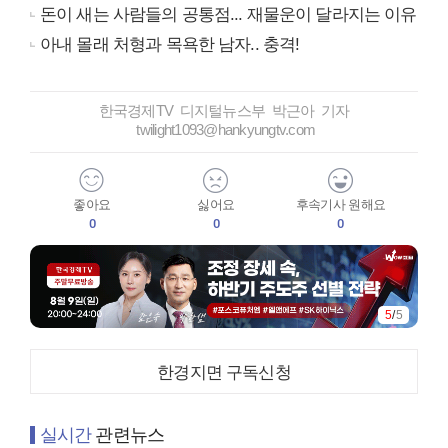
돈이 새는 사람들의 공통점... 재물운이 달라지는 이유
아내 몰래 처형과 목욕한 남자.. 충격!
한국경제TV 디지털뉴스부 박근아 기자
twilight1093@hankyungtv.com
좋아요
싫어요
후속기사 원해요
0
0
0
5
/
5
한경지면 구독신청
실시간
관련뉴스